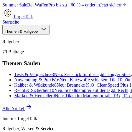
Summer Sale
Bei
WaffenPro
bis zu
−60 %
– endet in
Jetzt sichern
TargetTalk
Startseite
Themen & Ratgeber
Ratgeber
79
Beiträge
Themen-Säulen
Tests & Vergleiche
33
Neu:
Zielstock für die Jagd: Trigger Stic
Anwendung & Praxis
16
Neu:
Kurzwaffe schießen: Die 10 häufig
Kaliber & Wildkunde
8
Neu:
Brenneke K.O. CleanSpeed Plus 12
Recht & Sicherheit
10
Neu:
Schalldämpfer auf der Jagd: Recht,
Marken & Hersteller
9
Neu:
Tikka im Markenportrait: T3x, T1x 
Alle Artikel
Intern
· TargetTalk
Ratgeber, Wissen & Service