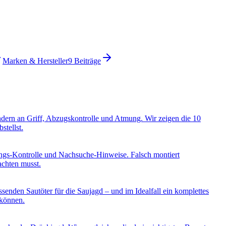
Marken & Hersteller
9
Beiträge
ondern an Griff, Abzugskontrolle und Atmung. Wir zeigen die 10
stellst.
ungs-Kontrolle und Nachsuche-Hinweise. Falsch montiert
achten musst.
enden Sautöter für die Saujagd – und im Idealfall ein komplettes
 können.