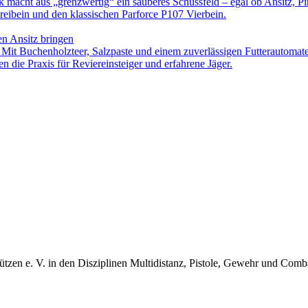
ck macht aus „grenzwertig“ ein sauberes Schussfeld – egal ob Ansitz, Pi
eibein und den klassischen Parforce P107 Vierbein.
en Ansitz bringen
. Mit Buchenholzteer, Salzpaste und einem zuverlässigen Futterautomat
n die Praxis für Reviereinsteiger und erfahrene Jäger.
ützen e. V. in den Disziplinen Multidistanz, Pistole, Gewehr und Com