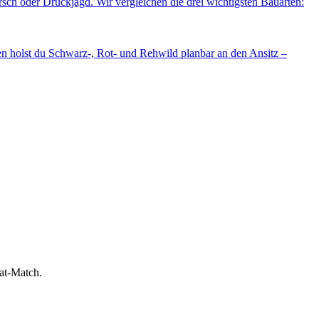
rsch oder Drückjagd. Wir vergleichen die drei wichtigsten Bauarten:
en holst du Schwarz-, Rot- und Rehwild planbar an den Ansitz –
bat-Match.