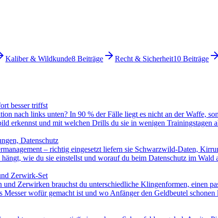
Kaliber & Wildkunde
8
Beiträge
Recht & Sicherheit
10
Beiträge
t besser triffst
ion nach links unten? In 90 % der Fälle liegt es nicht an der Waffe, s
ild erkennst und mit welchen Drills du sie in wenigen Trainingstagen ab
lungen, Datenschutz
management – richtig eingesetzt liefern sie Schwarzwild-Daten, Kirr
 hängt, wie du sie einstellst und worauf du beim Datenschutz im Wald 
und Zerwirk-Set
n und Zerwirken brauchst du unterschiedliche Klingenformen, einen pass
hes Messer wofür gemacht ist und wo Anfänger den Geldbeutel schonen