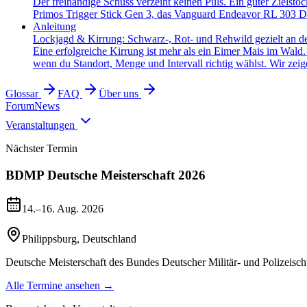
Der freihändige Schuss verzeiht keinen Puls. Ein guter Zielsto
Primos Trigger Stick Gen 3, das Vanguard Endeavor RL 303 Dr
Anleitung
Lockjagd & Kirrung: Schwarz-, Rot- und Rehwild gezielt an d
Eine erfolgreiche Kirrung ist mehr als ein Eimer Mais im Wald
wenn du Standort, Menge und Intervall richtig wählst. Wir zeige
Glossar
FAQ
Über uns
Forum
News
Veranstaltungen
Nächster Termin
BDMP Deutsche Meisterschaft 2026
14.–16. Aug. 2026
Philippsburg
,
Deutschland
Deutsche Meisterschaft des Bundes Deutscher Militär- und Polizeisch
Alle Termine ansehen →