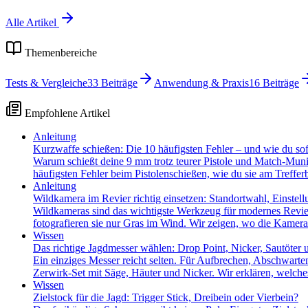
Alle Artikel
Themenbereiche
Tests & Vergleiche
33
Beiträge
Anwendung & Praxis
16
Beiträge
Empfohlene Artikel
Anleitung
Kurzwaffe schießen: Die 10 häufigsten Fehler – und wie du sofor
Warum schießt deine 9 mm trotz teurer Pistole und Match-Munit
häufigsten Fehler beim Pistolenschießen, wie du sie am Trefferb
Anleitung
Wildkamera im Revier richtig einsetzen: Standortwahl, Einstel
Wildkameras sind das wichtigste Werkzeug für modernes Revier
fotografieren sie nur Gras im Wind. Wir zeigen, wo die Kamera
Wissen
Das richtige Jagdmesser wählen: Drop Point, Nicker, Sautöter 
Ein einziges Messer reicht selten. Für Aufbrechen, Abschwarte
Zerwirk-Set mit Säge, Häuter und Nicker. Wir erklären, welc
Wissen
Zielstock für die Jagd: Trigger Stick, Dreibein oder Vierbein?