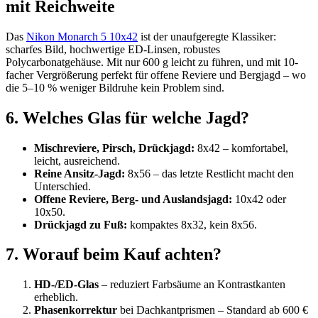
mit Reichweite
Das
Nikon Monarch 5 10x42
ist der unaufgeregte Klassiker:
scharfes Bild, hochwertige ED-Linsen, robustes
Polycarbonatgehäuse. Mit nur 600 g leicht zu führen, und mit 10-
facher Vergrößerung perfekt für offene Reviere und Bergjagd – wo
die 5–10 % weniger Bildruhe kein Problem sind.
6. Welches Glas für welche Jagd?
Mischreviere, Pirsch, Drückjagd:
8x42 – komfortabel,
leicht, ausreichend.
Reine Ansitz-Jagd:
8x56 – das letzte Restlicht macht den
Unterschied.
Offene Reviere, Berg- und Auslandsjagd:
10x42 oder
10x50.
Drückjagd zu Fuß:
kompaktes 8x32, kein 8x56.
7. Worauf beim Kauf achten?
HD-/ED-Glas
– reduziert Farbsäume an Kontrastkanten
erheblich.
Phasenkorrektur
bei Dachkantprismen – Standard ab 600 €