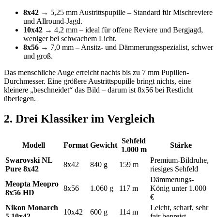
8x42
→ 5,25 mm Austrittspupille – Standard für Mischreviere
und Allround-Jagd.
10x42
→ 4,2 mm – ideal für offene Reviere und Bergjagd,
weniger bei schwachem Licht.
8x56
→ 7,0 mm – Ansitz- und Dämmerungsspezialist, schwer
und groß.
Das menschliche Auge erreicht nachts bis zu 7 mm Pupillen-
Durchmesser. Eine größere Austrittspupille bringt nichts, eine
kleinere „beschneidet“ das Bild – darum ist 8x56 bei Restlicht
überlegen.
2. Drei Klassiker im Vergleich
Sehfeld
Modell
Format
Gewicht
Stärke
1.000 m
Swarovski NL
Premium-Bildruhe,
8x42
840 g
159 m
Pure 8x42
riesiges Sehfeld
Dämmerungs-
Meopta Meopro
8x56
1.060 g
117 m
König unter 1.000
8x56 HD
€
Nikon Monarch
Leicht, scharf, sehr
10x42
600 g
114 m
5 10x42
fair bepreist