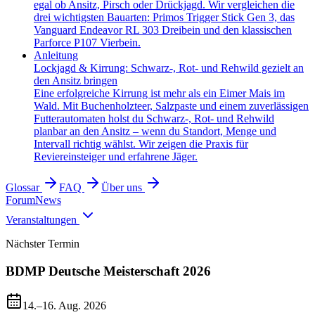
egal ob Ansitz, Pirsch oder Drückjagd. Wir vergleichen die
drei wichtigsten Bauarten: Primos Trigger Stick Gen 3, das
Vanguard Endeavor RL 303 Dreibein und den klassischen
Parforce P107 Vierbein.
Anleitung
Lockjagd & Kirrung: Schwarz-, Rot- und Rehwild gezielt an
den Ansitz bringen
Eine erfolgreiche Kirrung ist mehr als ein Eimer Mais im
Wald. Mit Buchenholzteer, Salzpaste und einem zuverlässigen
Futterautomaten holst du Schwarz-, Rot- und Rehwild
planbar an den Ansitz – wenn du Standort, Menge und
Intervall richtig wählst. Wir zeigen die Praxis für
Reviereinsteiger und erfahrene Jäger.
Glossar
FAQ
Über uns
Forum
News
Veranstaltungen
Nächster Termin
BDMP Deutsche Meisterschaft 2026
14.–16. Aug. 2026