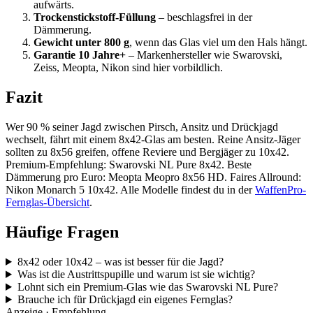
aufwärts.
Trockenstickstoff-Füllung
– beschlagsfrei in der
Dämmerung.
Gewicht unter 800 g
, wenn das Glas viel um den Hals hängt.
Garantie 10 Jahre+
– Markenhersteller wie Swarovski,
Zeiss, Meopta, Nikon sind hier vorbildlich.
Fazit
Wer 90 % seiner Jagd zwischen Pirsch, Ansitz und Drückjagd
wechselt, fährt mit einem 8x42-Glas am besten. Reine Ansitz-Jäger
sollten zu 8x56 greifen, offene Reviere und Bergjäger zu 10x42.
Premium-Empfehlung: Swarovski NL Pure 8x42. Beste
Dämmerung pro Euro: Meopta Meopro 8x56 HD. Faires Allround:
Nikon Monarch 5 10x42. Alle Modelle findest du in der
WaffenPro-
Fernglas-Übersicht
.
Häufige Fragen
8x42 oder 10x42 – was ist besser für die Jagd?
Was ist die Austrittspupille und warum ist sie wichtig?
Lohnt sich ein Premium-Glas wie das Swarovski NL Pure?
Brauche ich für Drückjagd ein eigenes Fernglas?
Anzeige · Empfehlung