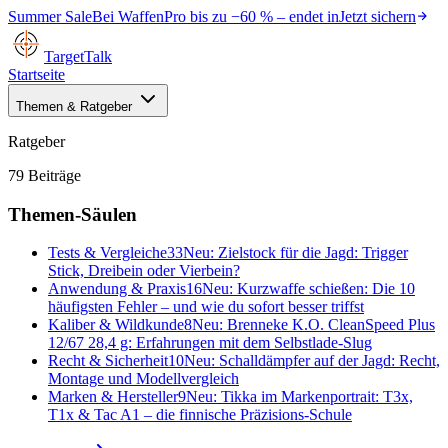
Summer Sale
Bei
WaffenPro
bis zu
−60 %
– endet in
Jetzt sichern
TargetTalk
Startseite
Themen & Ratgeber
Ratgeber
79
Beiträge
Themen-Säulen
Tests & Vergleiche
33
Neu:
Zielstock für die Jagd: Trigger
Stick, Dreibein oder Vierbein?
Anwendung & Praxis
16
Neu:
Kurzwaffe schießen: Die 10
häufigsten Fehler – und wie du sofort besser triffst
Kaliber & Wildkunde
8
Neu:
Brenneke K.O. CleanSpeed Plus
12/67 28,4 g: Erfahrungen mit dem Selbstlade-Slug
Recht & Sicherheit
10
Neu:
Schalldämpfer auf der Jagd: Recht,
Montage und Modellvergleich
Marken & Hersteller
9
Neu:
Tikka im Markenportrait: T3x,
T1x & Tac A1 – die finnische Präzisions-Schule