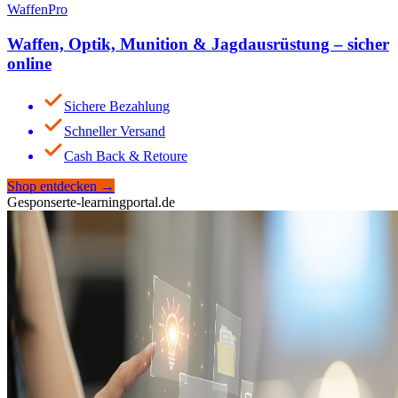
WaffenPro
Waffen, Optik, Munition & Jagdausrüstung – sicher
online
Sichere Bezahlung
Schneller Versand
Cash Back & Retoure
Shop entdecken
→
Gesponsert
e-learningportal.de