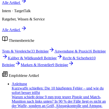
Alle Artikel
Intern
· TargetTalk
Ratgeber, Wissen & Service
Alle Artikel
Themenbereiche
Tests & Vergleiche
33
Beiträge
Anwendung & Praxis
16
Beiträge
Kaliber & Wildkunde
8
Beiträge
Recht & Sicherheit
10
Beiträge
Marken & Hersteller
9
Beiträge
Empfohlene Artikel
Anleitung
Kurzwaffe schießen: Die 10 häufigsten Fehler – und wie du
sofort besser triffst
Warum schießt deine 9 mm trotz teurer Pistole und Match-
Munition nach links unten? In 90 % der Fälle liegt es nicht an
der Waffe, sondern an Griff, Abzugskontrolle und Atmung.