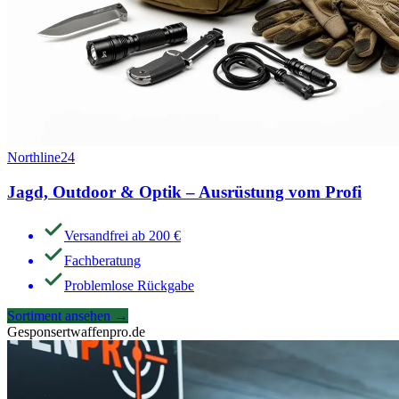
Northline24
Jagd, Outdoor & Optik – Ausrüstung vom Profi
Versandfrei ab 200 €
Fachberatung
Problemlose Rückgabe
Sortiment ansehen
→
Gesponsert
waffenpro.de