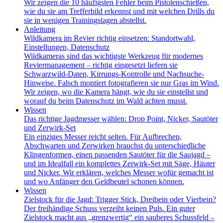
Wir zeigen die 10 häufigsten Fehler beim Pistolenschießen,
wie du sie am Trefferbild erkennst und mit welchen Drills du
sie in wenigen Trainingstagen abstellst.
Anleitung
Wildkamera im Revier richtig einsetzen: Standortwahl,
Einstellungen, Datenschutz
Wildkameras sind das wichtigste Werkzeug für modernes
Reviermanagement – richtig eingesetzt liefern sie
Schwarzwild-Daten, Kirrungs-Kontrolle und Nachsuche-
Hinweise. Falsch montiert fotografieren sie nur Gras im Wind.
Wir zeigen, wo die Kamera hängt, wie du sie einstellst und
worauf du beim Datenschutz im Wald achten musst.
Wissen
Das richtige Jagdmesser wählen: Drop Point, Nicker, Sautöter
und Zerwirk-Set
Ein einziges Messer reicht selten. Für Aufbrechen,
Abschwarten und Zerwirken brauchst du unterschiedliche
Klingenformen, einen passenden Sautöter für die Saujagd –
und im Idealfall ein komplettes Zerwirk-Set mit Säge, Häuter
und Nicker. Wir erklären, welches Messer wofür gemacht ist
und wo Anfänger den Geldbeutel schonen können.
Wissen
Zielstock für die Jagd: Trigger Stick, Dreibein oder Vierbein?
Der freihändige Schuss verzeiht keinen Puls. Ein guter
Zielstock macht aus „grenzwertig“ ein sauberes Schussfeld –