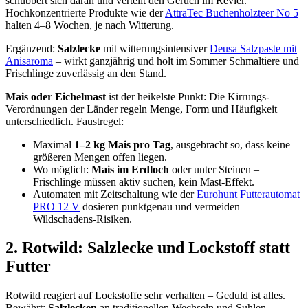
schubbert sich daran und verteilt den Geruch im Revier.
Hochkonzentrierte Produkte wie der
AttraTec Buchenholzteer No 5
halten 4–8 Wochen, je nach Witterung.
Ergänzend:
Salzlecke
mit witterungsintensiver
Deusa Salzpaste mit
Anisaroma
– wirkt ganzjährig und holt im Sommer Schmaltiere und
Frischlinge zuverlässig an den Stand.
Mais oder Eichelmast
ist der heikelste Punkt: Die Kirrungs-
Verordnungen der Länder regeln Menge, Form und Häufigkeit
unterschiedlich. Faustregel:
Maximal
1–2 kg Mais pro Tag
, ausgebracht so, dass keine
größeren Mengen offen liegen.
Wo möglich:
Mais im Erdloch
oder unter Steinen –
Frischlinge müssen aktiv suchen, kein Mast-Effekt.
Automaten mit Zeitschaltung wie der
Eurohunt Futterautomat
PRO 12 V
dosieren punktgenau und vermeiden
Wildschadens-Risiken.
2. Rotwild: Salzlecke und Lockstoff statt
Futter
Rotwild reagiert auf Lockstoffe sehr verhalten – Geduld ist alles.
Bewährt:
Salzlecken
an traditionellen Wechseln und Suhlen.