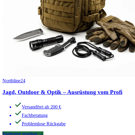
Northline24
Jagd, Outdoor & Optik – Ausrüstung vom Profi
Versandfrei ab 200 €
Fachberatung
Problemlose Rückgabe
Sortiment ansehen
→