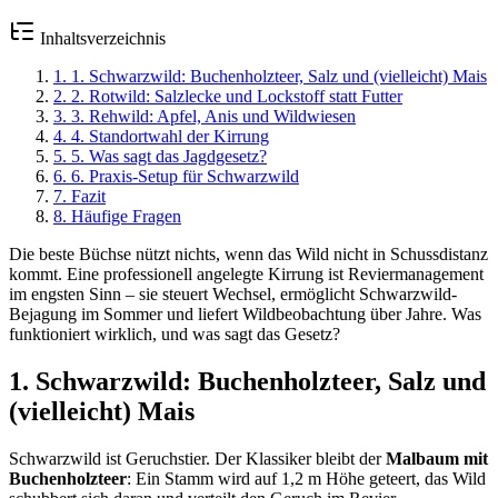
Inhaltsverzeichnis
1
.
1. Schwarzwild: Buchenholzteer, Salz und (vielleicht) Mais
2
.
2. Rotwild: Salzlecke und Lockstoff statt Futter
3
.
3. Rehwild: Apfel, Anis und Wildwiesen
4
.
4. Standortwahl der Kirrung
5
.
5. Was sagt das Jagdgesetz?
6
.
6. Praxis-Setup für Schwarzwild
7
.
Fazit
8
.
Häufige Fragen
Die beste Büchse nützt nichts, wenn das Wild nicht in Schussdistanz
kommt. Eine professionell angelegte Kirrung ist Reviermanagement
im engsten Sinn – sie steuert Wechsel, ermöglicht Schwarzwild-
Bejagung im Sommer und liefert Wildbeobachtung über Jahre. Was
funktioniert wirklich, und was sagt das Gesetz?
1. Schwarzwild: Buchenholzteer, Salz und
(vielleicht) Mais
Schwarzwild ist Geruchstier. Der Klassiker bleibt der
Malbaum mit
Buchenholzteer
: Ein Stamm wird auf 1,2 m Höhe geteert, das Wild