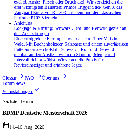
egal ob Ansitz, Pirsch oder Drückjagd. Wir vergleichen die
drei wichtigsten Bauarten: Primos Trigger Stick Gen 3, das
Vanguard Endeavor RL 303 Dreibein und den klassischen
Parforce P107 Vierbein.
Anleitung
Lockjagd & Kirrung: Schwarz-, Rot- und Rehwild gezielt an
den Ansitz bringen
Eine erfolgreiche Kirrung ist mehr als ein Eimer Mais im
Wald. Mit Buchenholzteer, Salzpaste und einem zuverlässigen
Futterautomaten holst du Schwarz-, Rot- und Rehwild
planbar an den Ansitz – wenn du Standort, Menge und
Intervall richtig wählst. Wir zeigen die Praxis für
Reviereinsteiger und erfahrene Jäger.
Glossar
FAQ
Über uns
Forum
News
Veranstaltungen
Nächster Termin
BDMP Deutsche Meisterschaft 2026
14.–16. Aug. 2026