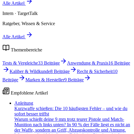
Alle Artikel
Intern
· TargetTalk
Ratgeber, Wissen & Service
Alle Artikel
Themenbereiche
Tests & Vergleiche
33
Beiträge
Anwendung & Praxis
16
Beiträge
Kaliber & Wildkunde
8
Beiträge
Recht & Sicherheit
10
Beiträge
Marken & Hersteller
9
Beiträge
Empfohlene Artikel
Anleitung
Kurzwaffe schießen: Die 10 häufigsten Fehler – und wie du
sofort besser triffst
Warum schießt deine 9 mm trotz teurer Pistole und Match-
Munition nach links unten? In 90 % der Fälle liegt es nicht an
der Waffe, sondern an Griff, Abzugskontrolle und Atmung.