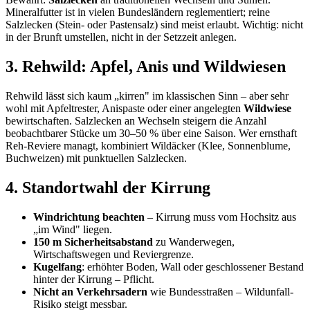
Mineralfutter ist in vielen Bundesländern reglementiert; reine
Salzlecken (Stein- oder Pastensalz) sind meist erlaubt. Wichtig: nicht
in der Brunft umstellen, nicht in der Setzzeit anlegen.
3. Rehwild: Apfel, Anis und Wildwiesen
Rehwild lässt sich kaum „kirren" im klassischen Sinn – aber sehr
wohl mit Apfeltrester, Anispaste oder einer angelegten
Wildwiese
bewirtschaften. Salzlecken an Wechseln steigern die Anzahl
beobachtbarer Stücke um 30–50 % über eine Saison. Wer ernsthaft
Reh-Reviere managt, kombiniert Wildäcker (Klee, Sonnenblume,
Buchweizen) mit punktuellen Salzlecken.
4. Standortwahl der Kirrung
Windrichtung beachten
– Kirrung muss vom Hochsitz aus
„im Wind" liegen.
150 m Sicherheitsabstand
zu Wanderwegen,
Wirtschaftswegen und Reviergrenze.
Kugelfang
: erhöhter Boden, Wall oder geschlossener Bestand
hinter der Kirrung – Pflicht.
Nicht an Verkehrsadern
wie Bundesstraßen – Wildunfall-
Risiko steigt messbar.