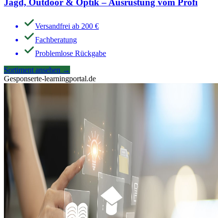
Jagd, Outdoor & Optik – Ausrüstung vom Profi
Versandfrei ab 200 €
Fachberatung
Problemlose Rückgabe
Sortiment ansehen
→
Gesponsert
e-learningportal.de