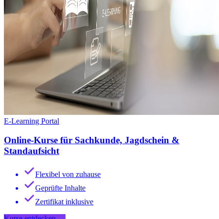
E-Learning Portal
Online-Kurse für Sachkunde, Jagdschein &
Standaufsicht
Flexibel von zuhause
Geprüfte Inhalte
Zertifikat inklusive
Kurse entdecken
→