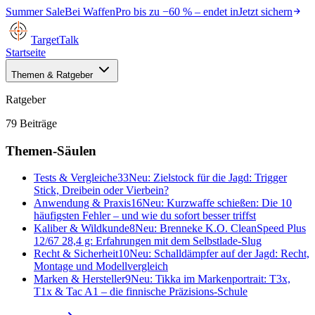
Summer Sale
Bei
WaffenPro
bis zu
−60 %
– endet in
Jetzt sichern
TargetTalk
Startseite
Themen & Ratgeber
Ratgeber
79
Beiträge
Themen-Säulen
Tests & Vergleiche
33
Neu:
Zielstock für die Jagd: Trigger
Stick, Dreibein oder Vierbein?
Anwendung & Praxis
16
Neu:
Kurzwaffe schießen: Die 10
häufigsten Fehler – und wie du sofort besser triffst
Kaliber & Wildkunde
8
Neu:
Brenneke K.O. CleanSpeed Plus
12/67 28,4 g: Erfahrungen mit dem Selbstlade-Slug
Recht & Sicherheit
10
Neu:
Schalldämpfer auf der Jagd: Recht,
Montage und Modellvergleich
Marken & Hersteller
9
Neu:
Tikka im Markenportrait: T3x,
T1x & Tac A1 – die finnische Präzisions-Schule