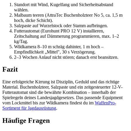
Standort mit Wind, Kugelfang und Sicherheitsabstand
wählen.
Malbaum teeren (AttraTec Buchenholzteer No 5, ca. 1,5 m
hoch, dicke Schicht).
Salzpaste auf Wurzelstock oder Stamm aufbringen.
Futterautomat (Eurohunt PRO 12 V) installieren,
Zeitschaltung auf Dämmerung programmieren, max. 1–2
kg/Tag.
Wildkamera 8–10 m schräg dahinter, 1 m hoch –
Empfindlichkeit „Mittel", 30 s Verzögerung.
2–3 Wochen Anlauf nicht stören; danach erst beansitzen.
Fazit
Eine erfolgreiche Kirrung ist Disziplin, Geduld und das richtige
Material. Buchenholzteer, Salzpaste und ein zeitgesteuerter 12-V-
Futterautomat sind die bewährte Kombination – innerhalb der
Spielregeln deines Landesjagdgesetzes. Das passende Equipment
vom Lockmittel bis zur Wildkamera findest du im
WaffenPro-
Sortiment für Jagdausrüstung
.
Häufige Fragen