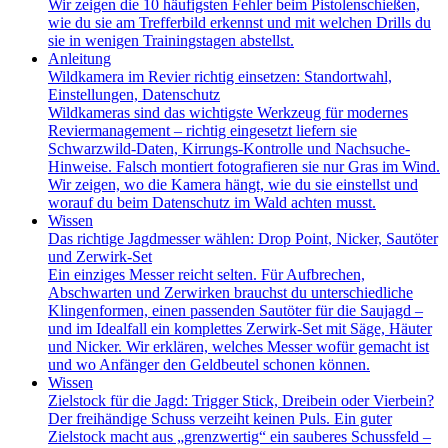
Wir zeigen die 10 häufigsten Fehler beim Pistolenschießen,
wie du sie am Trefferbild erkennst und mit welchen Drills du
sie in wenigen Trainingstagen abstellst.
Anleitung
Wildkamera im Revier richtig einsetzen: Standortwahl,
Einstellungen, Datenschutz
Wildkameras sind das wichtigste Werkzeug für modernes
Reviermanagement – richtig eingesetzt liefern sie
Schwarzwild-Daten, Kirrungs-Kontrolle und Nachsuche-
Hinweise. Falsch montiert fotografieren sie nur Gras im Wind.
Wir zeigen, wo die Kamera hängt, wie du sie einstellst und
worauf du beim Datenschutz im Wald achten musst.
Wissen
Das richtige Jagdmesser wählen: Drop Point, Nicker, Sautöter
und Zerwirk-Set
Ein einziges Messer reicht selten. Für Aufbrechen,
Abschwarten und Zerwirken brauchst du unterschiedliche
Klingenformen, einen passenden Sautöter für die Saujagd –
und im Idealfall ein komplettes Zerwirk-Set mit Säge, Häuter
und Nicker. Wir erklären, welches Messer wofür gemacht ist
und wo Anfänger den Geldbeutel schonen können.
Wissen
Zielstock für die Jagd: Trigger Stick, Dreibein oder Vierbein?
Der freihändige Schuss verzeiht keinen Puls. Ein guter
Zielstock macht aus „grenzwertig“ ein sauberes Schussfeld –