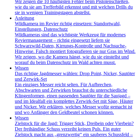
Wir zeigen die 10 häufigsten Fehler beim Pistolenschießen,
wie du sie am Trefferbild erkennst und mit welchen Drills du
sie in wenigen Trainingstagen abstellst.
Anleitung
Wildkamera im Revier richtig einsetzen: Standortwahl,
Einstellungen, Datenschutz
Wildkameras sind das wichtigste Werkzeug für modernes
Reviermanagement – richtig eingesetzt liefern sie
Schwarzwild-Daten, Kirrungs-Kontrolle und Nachsuche-
Hinweise. Falsch montiert fotografieren sie nur Gras im Wind.
Wir zeigen, wo die Kamera hängt, wie du sie einstellst und
worauf du beim Datenschutz im Wald achten musst.
Wissen
Das richtige Jagdmesser wählen: Drop Point, Nicker, Sautöter
und Zerwirk-Set
Ein einziges Messer reicht selten. Für Aufbrechen,
Abschwarten und Zerwirken brauchst du unterschiedliche
Klingenformen, einen passenden Sautöter für die Saujagd –
und im Idealfall ein komplettes Zerwirk-Set mit Säge, Häuter
und Nicker. Wir erklären, welches Messer wofür gemacht ist
und wo Anfänger den Geldbeutel schonen können.
Wissen
Zielstock für die Jagd: Trigger Stick, Dreibein oder Vierbein?
Der freihändige Schuss verzeiht keinen Puls. Ein guter
Zielstock macht aus „grenzwertig“ ein sauberes Schussfeld –