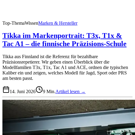
Top-Thema
Wissen
Marken & Hersteller
Tikka im Markenportrait: T3x, T1x &
Tac A1 – die finnische Präzisions-Schule
Tikka aus Finnland ist die Referenz für bezahlbare
Präzisionsrepetierer. Wir geben einen Überblick über die
Modellfamilien T3x, T1x, Tac A1 und ACE, ordnen die typischen
Kaliber ein und zeigen, welches Modell für Jagd, Sport oder PRS
am besten passt.
14. Juni 2026
9
Min.
Artikel lesen →