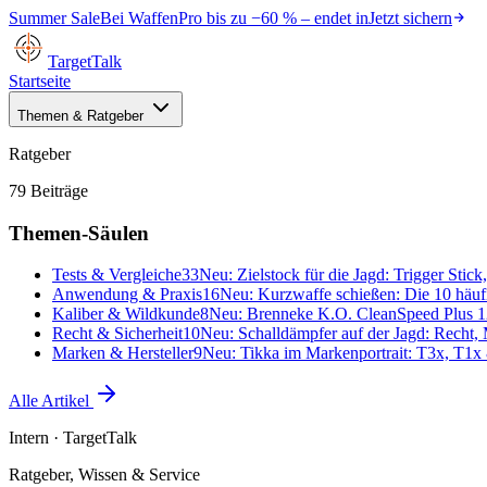
Summer Sale
Bei
WaffenPro
bis zu
−60 %
– endet in
Jetzt sichern
TargetTalk
Startseite
Themen & Ratgeber
Ratgeber
79
Beiträge
Themen-Säulen
Tests & Vergleiche
33
Neu:
Zielstock für die Jagd: Trigger Stic
Anwendung & Praxis
16
Neu:
Kurzwaffe schießen: Die 10 häufig
Kaliber & Wildkunde
8
Neu:
Brenneke K.O. CleanSpeed Plus 12
Recht & Sicherheit
10
Neu:
Schalldämpfer auf der Jagd: Recht,
Marken & Hersteller
9
Neu:
Tikka im Markenportrait: T3x, T1x 
Alle Artikel
Intern
· TargetTalk
Ratgeber, Wissen & Service