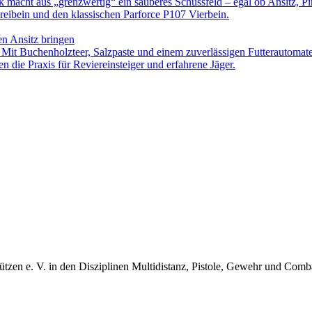
ck macht aus „grenzwertig“ ein sauberes Schussfeld – egal ob Ansitz, Pi
eibein und den klassischen Parforce P107 Vierbein.
en Ansitz bringen
. Mit Buchenholzteer, Salzpaste und einem zuverlässigen Futterautomat
n die Praxis für Reviereinsteiger und erfahrene Jäger.
ützen e. V. in den Disziplinen Multidistanz, Pistole, Gewehr und Com