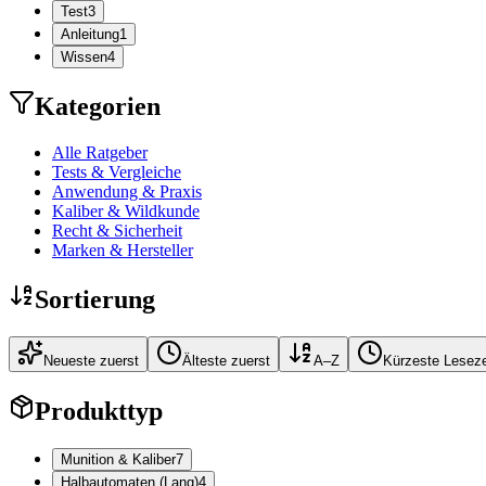
Test
3
Anleitung
1
Wissen
4
Kategorien
Alle Ratgeber
Tests & Vergleiche
Anwendung & Praxis
Kaliber & Wildkunde
Recht & Sicherheit
Marken & Hersteller
Sortierung
Neueste zuerst
Älteste zuerst
A–Z
Kürzeste Leseze
Produkttyp
Munition & Kaliber
7
Halbautomaten (Lang)
4