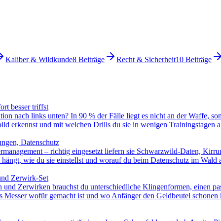
Kaliber & Wildkunde
8
Beiträge
Recht & Sicherheit
10
Beiträge
t besser triffst
ion nach links unten? In 90 % der Fälle liegt es nicht an der Waffe, s
ild erkennst und mit welchen Drills du sie in wenigen Trainingstagen ab
lungen, Datenschutz
management – richtig eingesetzt liefern sie Schwarzwild-Daten, Kirr
 hängt, wie du sie einstellst und worauf du beim Datenschutz im Wald 
und Zerwirk-Set
n und Zerwirken brauchst du unterschiedliche Klingenformen, einen pass
hes Messer wofür gemacht ist und wo Anfänger den Geldbeutel schonen