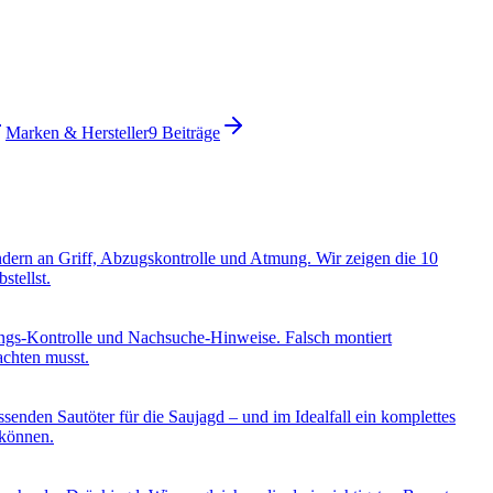
Marken & Hersteller
9
Beiträge
ondern an Griff, Abzugskontrolle und Atmung. Wir zeigen die 10
stellst.
ungs-Kontrolle und Nachsuche-Hinweise. Falsch montiert
achten musst.
enden Sautöter für die Saujagd – und im Idealfall ein komplettes
 können.