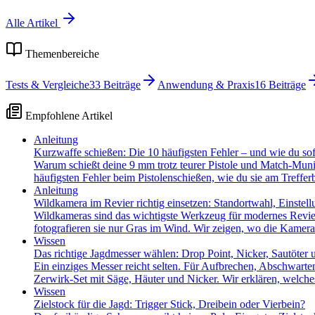
Alle Artikel
Themenbereiche
Tests & Vergleiche
33
Beiträge
Anwendung & Praxis
16
Beiträge
Empfohlene Artikel
Anleitung
Kurzwaffe schießen: Die 10 häufigsten Fehler – und wie du sofor
Warum schießt deine 9 mm trotz teurer Pistole und Match-Munit
häufigsten Fehler beim Pistolenschießen, wie du sie am Trefferb
Anleitung
Wildkamera im Revier richtig einsetzen: Standortwahl, Einstel
Wildkameras sind das wichtigste Werkzeug für modernes Revier
fotografieren sie nur Gras im Wind. Wir zeigen, wo die Kamera
Wissen
Das richtige Jagdmesser wählen: Drop Point, Nicker, Sautöter 
Ein einziges Messer reicht selten. Für Aufbrechen, Abschwarte
Zerwirk-Set mit Säge, Häuter und Nicker. Wir erklären, welc
Wissen
Zielstock für die Jagd: Trigger Stick, Dreibein oder Vierbein?