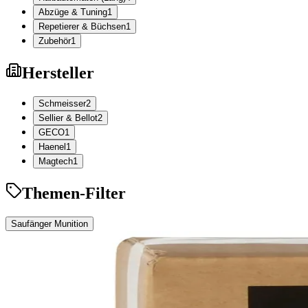
Abzüge & Tuning
1
Repetierer & Büchsen
1
Zubehör
1
Hersteller
Schmeisser
2
Sellier & Bellot
2
GECO
1
Haenel
1
Magtech
1
Themen-Filter
Saufänger Munition