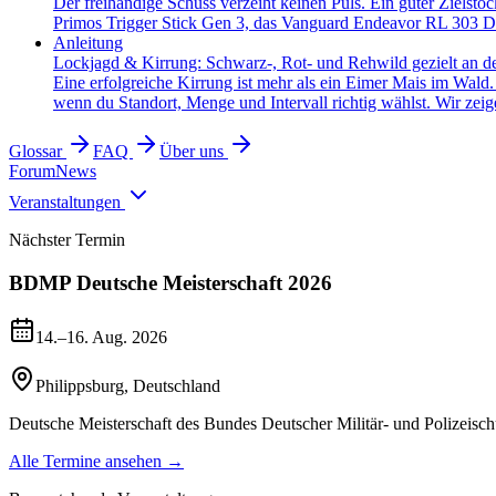
Der freihändige Schuss verzeiht keinen Puls. Ein guter Zielsto
Primos Trigger Stick Gen 3, das Vanguard Endeavor RL 303 Dr
Anleitung
Lockjagd & Kirrung: Schwarz-, Rot- und Rehwild gezielt an d
Eine erfolgreiche Kirrung ist mehr als ein Eimer Mais im Wald
wenn du Standort, Menge und Intervall richtig wählst. Wir zeige
Glossar
FAQ
Über uns
Forum
News
Veranstaltungen
Nächster Termin
BDMP Deutsche Meisterschaft 2026
14.–16. Aug. 2026
Philippsburg
,
Deutschland
Deutsche Meisterschaft des Bundes Deutscher Militär- und Polizeisch
Alle Termine ansehen →