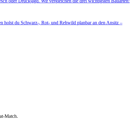
rsch oder Drückjagd. Wir vergleichen die drei wichtigsten Bauarten:
en holst du Schwarz-, Rot- und Rehwild planbar an den Ansitz –
bat-Match.