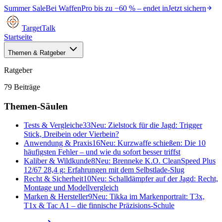
Summer Sale
Bei
WaffenPro
bis zu
−60 %
– endet in
Jetzt sichern
TargetTalk
Startseite
Themen & Ratgeber
Ratgeber
79
Beiträge
Themen-Säulen
Tests & Vergleiche
33
Neu:
Zielstock für die Jagd: Trigger
Stick, Dreibein oder Vierbein?
Anwendung & Praxis
16
Neu:
Kurzwaffe schießen: Die 10
häufigsten Fehler – und wie du sofort besser triffst
Kaliber & Wildkunde
8
Neu:
Brenneke K.O. CleanSpeed Plus
12/67 28,4 g: Erfahrungen mit dem Selbstlade-Slug
Recht & Sicherheit
10
Neu:
Schalldämpfer auf der Jagd: Recht,
Montage und Modellvergleich
Marken & Hersteller
9
Neu:
Tikka im Markenportrait: T3x,
T1x & Tac A1 – die finnische Präzisions-Schule