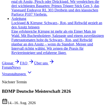
egal ob Ansitz, Pirsch oder Drückjagd. Wir vergleichen die
drei wichtigsten Bauarten: Primos Trigger Stick Gen 3, das
Vanguard Endeavor RL 303 Dreibein und den klassischen
Parforce P107 Vierbein.
Anleitung
Lockjagd & Kirrung: Schwarz-, Rot- und Rehwild gezielt an
den Ansitz bringen
Eine erfolgreiche Kirrung ist mehr als ein Eimer Mais im
Wald. Mit Buchenholzteer, Salzpaste und einem zuverlässigen
Futterautomaten holst du Schwarz-, Rot- und Rehwild
planbar an den Ansitz – wenn du Standort, Menge und
Intervall richtig wählst. Wir zeigen die Praxis für
Reviereinsteiger und erfahrene Jäger.
Glossar
FAQ
Über uns
Forum
News
Veranstaltungen
Nächster Termin
BDMP Deutsche Meisterschaft 2026
14.–16. Aug. 2026