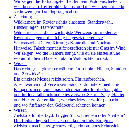
Wir zeigen die 10 häufigsten Fehler beim Pistolenschießen,
wie du sie am Trefferbild erkennst und mit welchen Drills du
sie in wenigen Trainingstagen abstellst.
Anleitung
Wildkamera im Revier richtig einsetzen: Standortwahl,
Einstellungen, Datenschutz
Wildkameras sind das wichtigste Werkzeug für modernes
Reviermanagement – richtig eingesetzt liefern sie
Schwarzwild-Daten, Kirrungs-Kontrolle und Nachsuche-
Hinweise. Falsch montiert fotografieren sie nur Gras im Wind.
Wir zeigen, wo die Kamera hängt, wie du sie einstellst und
worauf du beim Datenschutz im Wald achten musst.
Wissen
Das richtige Jagdmesser wählen: Drop Point, Nicker, Sautöter
und Zerwirk-Set
Ein einziges Messer reicht selten. Für Aufbrechen,
Abschwarten und Zerwirken brauchst du unterschiedliche
Klingenformen, einen passenden Sautöter für die Saujagd –
und im Idealfall ein komplettes Zerwirk-Set mit Säge, Häuter
und Nicker. Wir erklären, welches Messer wofür gemacht ist
und wo Anfänger den Geldbeutel schonen können.
Wissen
Zielstock für die Jagd: Trigger Stick, Dreibein oder Vierbein?
Der freihändige Schuss verzeiht keinen Puls. Ein guter
Zielstock macht aus „grenzwertig“ ein sauberes Schussfeld –