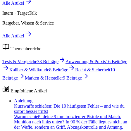
Alle Artikel
Intern
· TargetTalk
Ratgeber, Wissen & Service
Alle Artikel
Themenbereiche
Tests & Vergleiche
33
Beiträge
Anwendung & Praxis
16
Beiträge
Kaliber & Wildkunde
8
Beiträge
Recht & Sicherheit
10
Beiträge
Marken & Hersteller
9
Beiträge
Empfohlene Artikel
Anleitung
Kurzwaffe schießen: Die 10 häufigsten Fehler – und wie du
sofort besser triffst
Warum schießt deine 9 mm trotz teurer Pistole und Match-
Munition nach links unten? In 90 % der Fälle liegt es nicht an
der Waffe, sondern an Griff, Abzugskontrolle und Atmung.