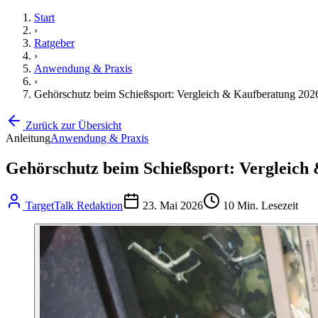
Start
›
Ratgeber
›
Anwendung & Praxis
›
Gehörschutz beim Schießsport: Vergleich & Kaufberatung 202
Zurück zur Übersicht
Anleitung
Anwendung & Praxis
Gehörschutz beim Schießsport: Vergleich
TargetTalk Redaktion
23. Mai 2026
10
Min. Lesezeit