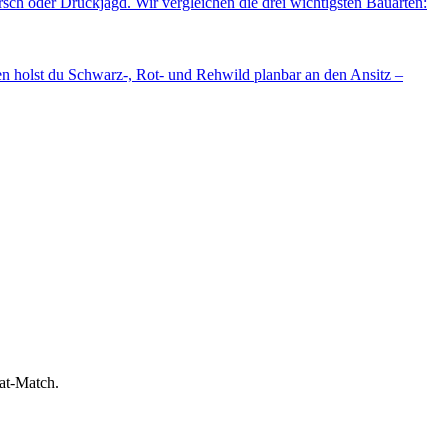
rsch oder Drückjagd. Wir vergleichen die drei wichtigsten Bauarten:
en holst du Schwarz-, Rot- und Rehwild planbar an den Ansitz –
bat-Match.