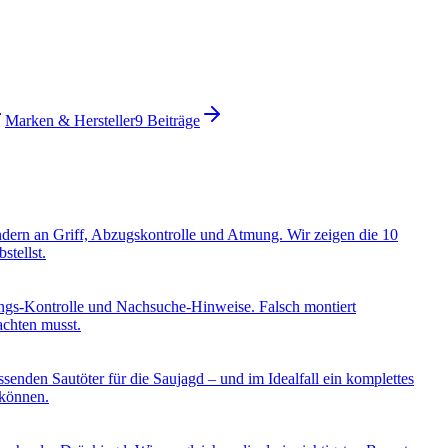
Marken & Hersteller
9
Beiträge
ondern an Griff, Abzugskontrolle und Atmung. Wir zeigen die 10
stellst.
ungs-Kontrolle und Nachsuche-Hinweise. Falsch montiert
achten musst.
enden Sautöter für die Saujagd – und im Idealfall ein komplettes
 können.