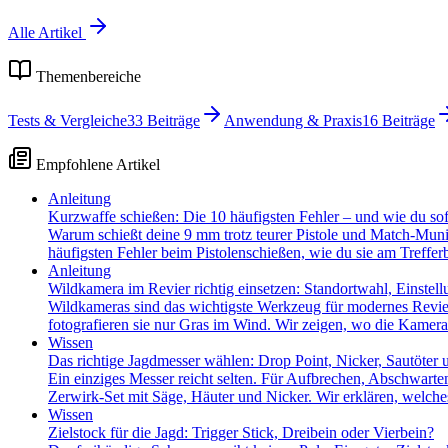
Alle Artikel
Themenbereiche
Tests & Vergleiche
33
Beiträge
Anwendung & Praxis
16
Beiträge
Empfohlene Artikel
Anleitung
Kurzwaffe schießen: Die 10 häufigsten Fehler – und wie du sofor
Warum schießt deine 9 mm trotz teurer Pistole und Match-Munit
häufigsten Fehler beim Pistolenschießen, wie du sie am Trefferb
Anleitung
Wildkamera im Revier richtig einsetzen: Standortwahl, Einstel
Wildkameras sind das wichtigste Werkzeug für modernes Revier
fotografieren sie nur Gras im Wind. Wir zeigen, wo die Kamera
Wissen
Das richtige Jagdmesser wählen: Drop Point, Nicker, Sautöter 
Ein einziges Messer reicht selten. Für Aufbrechen, Abschwarte
Zerwirk-Set mit Säge, Häuter und Nicker. Wir erklären, welc
Wissen
Zielstock für die Jagd: Trigger Stick, Dreibein oder Vierbein?