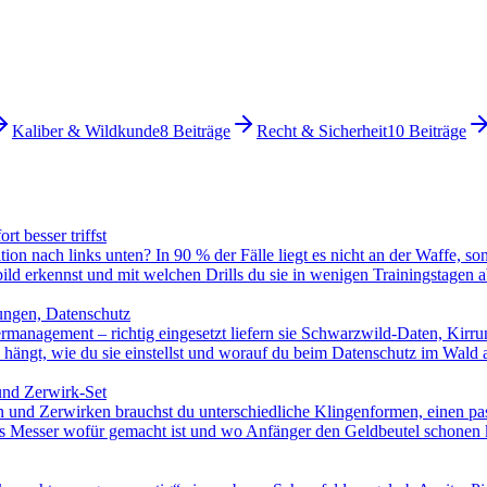
Kaliber & Wildkunde
8
Beiträge
Recht & Sicherheit
10
Beiträge
t besser triffst
ion nach links unten? In 90 % der Fälle liegt es nicht an der Waffe, s
ild erkennst und mit welchen Drills du sie in wenigen Trainingstagen ab
lungen, Datenschutz
management – richtig eingesetzt liefern sie Schwarzwild-Daten, Kirr
 hängt, wie du sie einstellst und worauf du beim Datenschutz im Wald 
und Zerwirk-Set
n und Zerwirken brauchst du unterschiedliche Klingenformen, einen pass
hes Messer wofür gemacht ist und wo Anfänger den Geldbeutel schonen