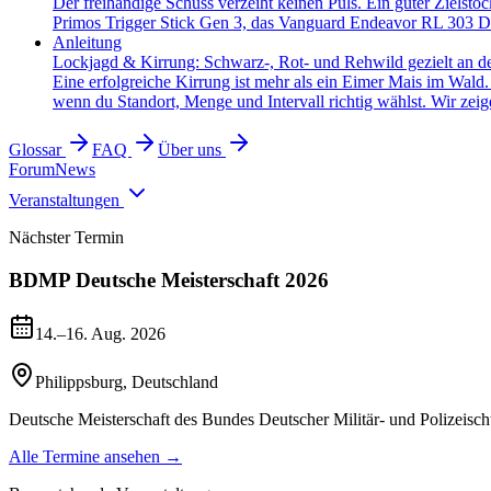
Der freihändige Schuss verzeiht keinen Puls. Ein guter Zielsto
Primos Trigger Stick Gen 3, das Vanguard Endeavor RL 303 Dr
Anleitung
Lockjagd & Kirrung: Schwarz-, Rot- und Rehwild gezielt an d
Eine erfolgreiche Kirrung ist mehr als ein Eimer Mais im Wald
wenn du Standort, Menge und Intervall richtig wählst. Wir zeige
Glossar
FAQ
Über uns
Forum
News
Veranstaltungen
Nächster Termin
BDMP Deutsche Meisterschaft 2026
14.–16. Aug. 2026
Philippsburg
,
Deutschland
Deutsche Meisterschaft des Bundes Deutscher Militär- und Polizeisch
Alle Termine ansehen →