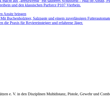
ck macht aus „grenzwertig“ ein sauberes Schussfeld – egal ob Ansitz, Pi
eibein und den klassischen Parforce P107 Vierbein.
en Ansitz bringen
. Mit Buchenholzteer, Salzpaste und einem zuverlässigen Futterautomat
n die Praxis für Reviereinsteiger und erfahrene Jäger.
ützen e. V. in den Disziplinen Multidistanz, Pistole, Gewehr und Com