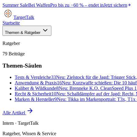
Summer Sale
Bei
WaffenPro
bis zu
−60 %
– endet in
Jetzt sichern
TargetTalk
Startseite
Themen & Ratgeber
Ratgeber
79
Beiträge
Themen-Säulen
Tests & Vergleiche
33
Neu:
Zielstock für die Jagd: Trigger Stic
Anwendung & Praxis
16
Neu:
Kurzwaffe schießen: Die 10 häufig
Kaliber & Wildkunde
8
Neu:
Brenneke K.O. CleanSpeed Plus 12
Recht & Sicherheit
10
Neu:
Schalldämpfer auf der Jagd: Recht,
Marken & Hersteller
9
Neu:
Tikka im Markenportrait: T3x, T1x 
Alle Artikel
Intern
· TargetTalk
Ratgeber, Wissen & Service