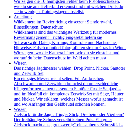
Wir zeigen die 10 häufigsten Fehler beim Pistolenschießen,
wie du sie am Trefferbild erkennst und mit welchen Drills du
sie in wenigen Trainingstagen abstellst.
Anleitung
Wildkamera im Revier richtig einsetzen: Standortwahl,
Einstellungen, Datenschutz
Wildkameras sind das wichtigste Werkzeug für modernes
Reviermanagement – richtig eingesetzt liefern sie
Schwarzwild-Daten, Kirrungs-Kontrolle und Nachsuche-
Hinweise. Falsch montiert fotografieren sie nur Gras im Wind.
Wir zeigen, wo die Kamera hängt, wie du sie einstellst und
worauf du beim Datenschutz im Wald achten musst.
Wissen
Das richtige Jagdmesser wählen: Drop Point, Nicker, Sautöter
und Zerwirk-Set
Ein einziges Messer reicht selten. Für Aufbrechen,
Abschwarten und Zerwirken brauchst du unterschiedliche
Klingenformen, einen passenden Sautöter für die Saujagd –
und im Idealfall ein komplettes Zerwirk-Set mit Säge, Häuter
und Nicker. Wir erklären, welches Messer wofür gemacht ist
und wo Anfänger den Geldbeutel schonen können.
Wissen
Zielstock für die Jagd: Trigger Stick, Dreibein oder Vierbein?
Der freihändige Schuss verzeiht keinen Puls. Ein guter
Zielstock macht aus „grenzwertig“ ein sauberes Schussfeld –