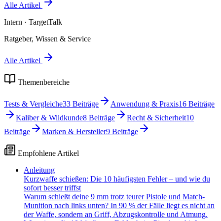
Alle Artikel
Intern
· TargetTalk
Ratgeber, Wissen & Service
Alle Artikel
Themenbereiche
Tests & Vergleiche
33
Beiträge
Anwendung & Praxis
16
Beiträge
Kaliber & Wildkunde
8
Beiträge
Recht & Sicherheit
10
Beiträge
Marken & Hersteller
9
Beiträge
Empfohlene Artikel
Anleitung
Kurzwaffe schießen: Die 10 häufigsten Fehler – und wie du
sofort besser triffst
Warum schießt deine 9 mm trotz teurer Pistole und Match-
Munition nach links unten? In 90 % der Fälle liegt es nicht an
der Waffe, sondern an Griff, Abzugskontrolle und Atmung.