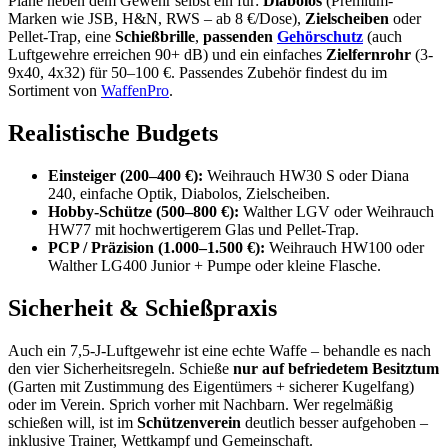
Plane neben dem Gewehr selbst ein für:
Diabolos
(Premium-
Marken wie JSB, H&N, RWS – ab 8 €/Dose),
Zielscheiben
oder
Pellet-Trap, eine
Schießbrille
,
passenden
Gehörschutz
(auch
Luftgewehre erreichen 90+ dB) und ein einfaches
Zielfernrohr
(3-
9x40, 4x32) für 50–100 €. Passendes Zubehör findest du im
Sortiment von
WaffenPro
.
Realistische Budgets
Einsteiger (200–400 €):
Weihrauch HW30 S oder Diana
240, einfache Optik, Diabolos, Zielscheiben.
Hobby-Schütze (500–800 €):
Walther LGV oder Weihrauch
HW77 mit hochwertigerem Glas und Pellet-Trap.
PCP / Präzision (1.000–1.500 €):
Weihrauch HW100 oder
Walther LG400 Junior + Pumpe oder kleine Flasche.
Sicherheit & Schießpraxis
Auch ein 7,5-J-Luftgewehr ist eine echte Waffe – behandle es nach
den vier Sicherheitsregeln. Schieße
nur auf befriedetem Besitztum
(Garten mit Zustimmung des Eigentümers + sicherer Kugelfang)
oder im Verein. Sprich vorher mit Nachbarn. Wer regelmäßig
schießen will, ist im
Schützenverein
deutlich besser aufgehoben –
inklusive Trainer, Wettkampf und Gemeinschaft.