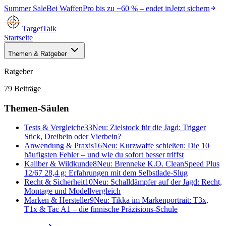
Summer Sale
Bei
WaffenPro
bis zu
−60 %
– endet in
Jetzt sichern
TargetTalk
Startseite
Themen & Ratgeber
Ratgeber
79
Beiträge
Themen-Säulen
Tests & Vergleiche
33
Neu:
Zielstock für die Jagd: Trigger
Stick, Dreibein oder Vierbein?
Anwendung & Praxis
16
Neu:
Kurzwaffe schießen: Die 10
häufigsten Fehler – und wie du sofort besser triffst
Kaliber & Wildkunde
8
Neu:
Brenneke K.O. CleanSpeed Plus
12/67 28,4 g: Erfahrungen mit dem Selbstlade-Slug
Recht & Sicherheit
10
Neu:
Schalldämpfer auf der Jagd: Recht,
Montage und Modellvergleich
Marken & Hersteller
9
Neu:
Tikka im Markenportrait: T3x,
T1x & Tac A1 – die finnische Präzisions-Schule