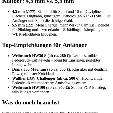
Kaliber: 4,5 mm vs. 5,5 mm
4,5 mm (.177):
Standard für Sport und 10-m-Disziplinen.
Flachere Flugbahn, günstigere Diabolos (ab 6 €/500 Stk). Für
Anfänger und Sport die richtige Wahl.
5,5 mm (.22):
Mehr Energie, mehr Wirkung am Ziel. Beliebt
für Plinking und – wo erlaubt – Schädlingsbekämpfung mit
WBK-pflichtigen Modellen.
Top-Empfehlungen für Anfänger
Weihrauch HW30 S (ab ca. 280 €):
Leichtes, mildes
Federdruck-Luftgewehr – ideal für Einsteiger, perfektes
Lerngewehr.
Diana 350 Magnum (ab ca. 350 €):
Klassiker mit deutlich
Power, robuster Knicklauf.
Walther LGV Challenger (ab ca. 500 €):
Hochwertiger
Federdruck mit modernem Antischwingsystem.
Weihrauch HW100 (ab ca. 950 €):
Solider PCP-Einstieg,
falls Budget vorhanden.
Was du noch brauchst