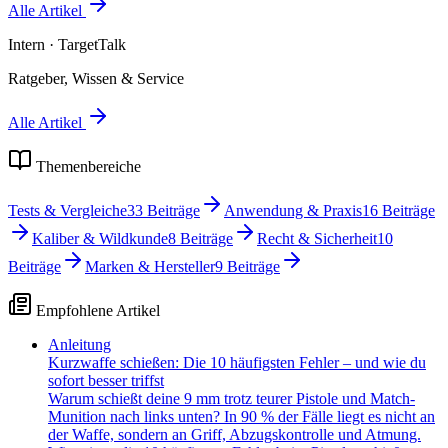
Alle Artikel
Intern
· TargetTalk
Ratgeber, Wissen & Service
Alle Artikel
Themenbereiche
Tests & Vergleiche
33
Beiträge
Anwendung & Praxis
16
Beiträge
Kaliber & Wildkunde
8
Beiträge
Recht & Sicherheit
10
Beiträge
Marken & Hersteller
9
Beiträge
Empfohlene Artikel
Anleitung
Kurzwaffe schießen: Die 10 häufigsten Fehler – und wie du
sofort besser triffst
Warum schießt deine 9 mm trotz teurer Pistole und Match-
Munition nach links unten? In 90 % der Fälle liegt es nicht an
der Waffe, sondern an Griff, Abzugskontrolle und Atmung.