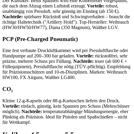
Der Klassiker: Beim Spannen wird eine Kolbenfeder vorgespannt,
die nach dem Abzug einen Luftstoß erzeugt.
Vorteile:
robust,
unabhängig von Pressluft, sehr günstig im Einstieg (ab 150 €).
Nachteile:
spürbarer Rückstoß und Schwingverhalten – braucht die
richtige Haltetechnik ("Artillery Hold"). Top-Hersteller: Weihrauch
(HW30/HW50/HW77), Diana (350 Magnum), Walther LGV.
PCP (Pre-Charged Pneumatic)
Eine fest verbaute Druckluftkammer wird per Pressluftflasche oder
Handpumpe auf 200–300 bar geladen.
Vorteile:
rückstoßfrei, sehr
präzise, mehrere Schuss pro Füllung.
Nachteile:
teuer (ab 600 € +
Füllequipment), Pressluftflasche nötig (TÜV-pflichtig). Empfehlung
für Präzisionsschützen und 10-m-Disziplinen. Marken: Weihrauch
HW100, FX Airguns, Walther LG400.
CO₂
Kleine 12-g-Kapseln oder 88-g-Kartuschen liefern den Druck.
Vorteile:
einfach, günstig, kein Spannen pro Schuss (Mehrschüsser
möglich).
Nachteile:
temperaturabhängige Mündungsenergie, eher
Plinking als Präzision. Ideal für Pistolen und Spaßschießen – nicht
für Wettkampf.