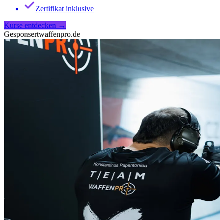
Zertifikat inklusive
Kurse entdecken
→
Gesponsert
waffenpro.de