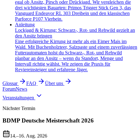
egal ob Ansitz, Pirsch oder Drückjagd. Wir vergleichen die
drei wichtigsten Bauarten: Primos Trigger Stick Gen 3, das
Vanguard Endeavor RL 303 Dreibein und den klassischen
Parforce P107 Vierbein.
Anleitung
Lockjagd & Kirrung: Schwarz-, Rot- und Rehwild gezielt an
den Ansitz bringen
Eine erfolgreiche Kirrung ist mehr als ein Eimer Mais im
Wald. Mit Buchenholzteer, Salzpaste und einem zuverlässigen
Futterautomaten holst du Schwarz-, Rot- und Rehwild
planbar an den Ansitz – wenn du Standort, Menge und
Intervall richtig wählst. Wir zeigen die Praxis für
Reviereinsteiger und erfahrene Jäger.
Glossar
FAQ
Über uns
Forum
News
Veranstaltungen
Nächster Termin
BDMP Deutsche Meisterschaft 2026
14.–16. Aug. 2026