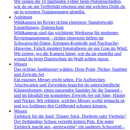
Wir zeigen die 10 häufigsten Fehler beim Pistolenschießen,
wie du sie am Trefferbild erkennst und mit welchen Drills du
sie in wenigen Trainingstagen abstellst.
Anleitung
Wildkamera im Revier richtig einsetzen: Standortwahl,
Einstellungen, Datenschutz
Wildkameras sind das wichtigste Werkzeug für modernes
Reviermanagement – richtig eingesetzt liefern sie
Schwarzwild-Daten, Kirrungs-Kontrolle und Nachsuche-
Hinweise. Falsch montiert fotografieren sie nur Gras im Wind.
Wir zeigen, wo die Kamera hängt, wie du sie einstellst und
worauf du beim Datenschutz im Wald achten musst.
Wissen
Das richtige Jagdmesser wählen: Drop Point, Nicker, Sautöter
und Zerwirk-Set
Ein einziges Messer reicht selten. Für Aufbrechen,
Abschwarten und Zerwirken brauchst du unterschiedliche
Klingenformen, einen passenden Sautöter für die Saujagd –
und im Idealfall ein komplettes Zerwirk-Set mit Säge, Häuter
und Nicker. Wir erklären, welches Messer wofür gemacht ist
und wo Anfänger den Geldbeutel schonen können.
Wissen
Zielstock für die Jagd: Trigger Stick, Dreibein oder Vierbein?
Der freihändige Schuss verzeiht keinen Puls. Ein guter
Zielstock macht aus „grenzwertig“ ein sauberes Schussfeld –