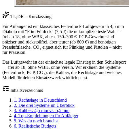
TL;DR – Kurzfassung
Für Anfänger ist ein klassisches Federdruck-Luftgewehr in 4,5 mm
Diabolo mit "F im Fünfeck" (7,5 J) die unkomplizierteste Wahl –
frei ab 18, ohne WBK, ab ca. 150–300 €. PCP-Gewehre sind
präziser und rückstoßfrei, aber teurer (ab 600 €) und benötigen
Pressluftflasche. CO₂ eignet sich für Plinking und Pistolen – nicht
für Präzision.
Das Luftgewehr ist der einfachste legale Einstieg in den Schießsport
— frei ab 18, ohne WBK, ohne Verein. Wir erklären die Systeme
(Federdruck, PCP, CO₂), die Kaliber, die Rechtslage und welches
Modell für deinen Einsatzzweck wirklich passt.
Inhaltsverzeichnis
1
.
Rechtslage in Deutschland
2
.
Die drei Systeme im Überblick
3
.
Kaliber: 4,5 mm vs. 5,5 mm
4
.
Top-Empfehlungen für Anfänger
5
.
Was du noch brauchst
6
.
Realistische Budgets