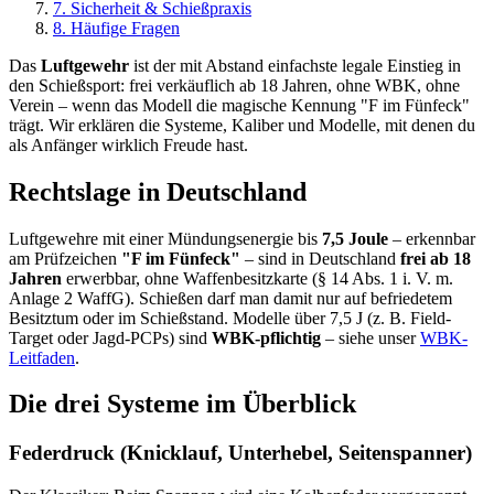
7
.
Sicherheit & Schießpraxis
8
.
Häufige Fragen
Das
Luftgewehr
ist der mit Abstand einfachste legale Einstieg in
den Schießsport: frei verkäuflich ab 18 Jahren, ohne WBK, ohne
Verein – wenn das Modell die magische Kennung "F im Fünfeck"
trägt. Wir erklären die Systeme, Kaliber und Modelle, mit denen du
als Anfänger wirklich Freude hast.
Rechtslage in Deutschland
Luftgewehre mit einer Mündungsenergie bis
7,5 Joule
– erkennbar
am Prüfzeichen
"F im Fünfeck"
– sind in Deutschland
frei ab 18
Jahren
erwerbbar, ohne Waffenbesitzkarte (§ 14 Abs. 1 i. V. m.
Anlage 2 WaffG). Schießen darf man damit nur auf befriedetem
Besitztum oder im Schießstand. Modelle über 7,5 J (z. B. Field-
Target oder Jagd-PCPs) sind
WBK-pflichtig
– siehe unser
WBK-
Leitfaden
.
Die drei Systeme im Überblick
Federdruck (Knicklauf, Unterhebel, Seitenspanner)