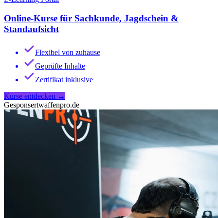
Online-Kurse für Sachkunde, Jagdschein &
Standaufsicht
Flexibel von zuhause
Geprüfte Inhalte
Zertifikat inklusive
Kurse entdecken
→
Gesponsert
waffenpro.de