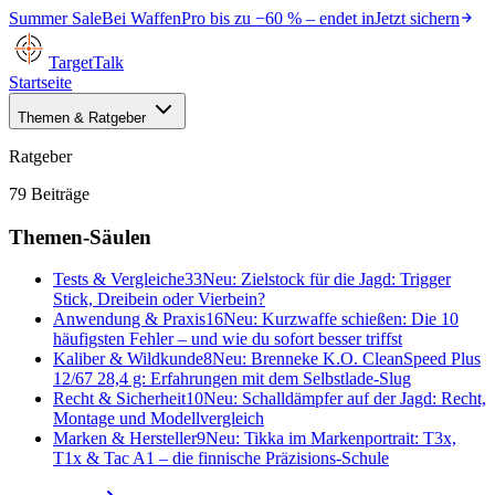
Summer Sale
Bei
WaffenPro
bis zu
−60 %
– endet in
Jetzt sichern
TargetTalk
Startseite
Themen & Ratgeber
Ratgeber
79
Beiträge
Themen-Säulen
Tests & Vergleiche
33
Neu:
Zielstock für die Jagd: Trigger
Stick, Dreibein oder Vierbein?
Anwendung & Praxis
16
Neu:
Kurzwaffe schießen: Die 10
häufigsten Fehler – und wie du sofort besser triffst
Kaliber & Wildkunde
8
Neu:
Brenneke K.O. CleanSpeed Plus
12/67 28,4 g: Erfahrungen mit dem Selbstlade-Slug
Recht & Sicherheit
10
Neu:
Schalldämpfer auf der Jagd: Recht,
Montage und Modellvergleich
Marken & Hersteller
9
Neu:
Tikka im Markenportrait: T3x,
T1x & Tac A1 – die finnische Präzisions-Schule