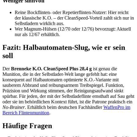
Weniger sinnvoll
Reine Bockflinten- oder Repetierflinten-Nutzer: Hier reicht
der klassische K.O. – der CleanSpeed-Vorteil zahlt sich nur in
Selbstladern wirklich aus.
Wer Magnum-Hülsen (12/70 oder 12/76) bevorzugt: Aktuell
nur als 12/67 erhältlich.
Fazit: Halbautomaten-Slug, wie er sein
soll
Der
Brenneke K.O. CleanSpeed Plus 28,4 g
ist genau die
Munition, die in der Selbstlader-Welt lange gefehlt hat: eine
konsequent auf Halbautomaten optimierte K.O.-Variante mit
sauberem Abbrand und reibungsarmem Treibspiegel. Funktion,
Präzision und Wirkung stimmen, der Reinigungsaufwand sinkt
spürbar. Für jeden, der mit der Selbstladeflinte ernsthaft auf Sau geht
oder sie im behördlichen Kontext führt, ist die Patrone praktisch ein
No-Brainer
. Erhältlich beim deutschen Fachhändler
WaffenPro im
Bereich Flintenmunition
.
Häufige Fragen