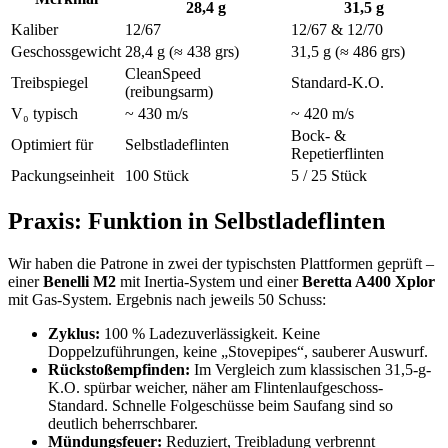
28,4 g
31,5 g
Kaliber
12/67
12/67 & 12/70
Geschossgewicht
28,4 g (≈ 438 grs)
31,5 g (≈ 486 grs)
CleanSpeed
Treibspiegel
Standard-K.O.
(reibungsarm)
V₀ typisch
~ 430 m/s
~ 420 m/s
Bock- &
Optimiert für
Selbstladeflinten
Repetierflinten
Packungseinheit
100 Stück
5 / 25 Stück
Praxis: Funktion in Selbstladeflinten
Wir haben die Patrone in zwei der typischsten Plattformen geprüft –
einer
Benelli M2
mit Inertia-System und einer
Beretta A400 Xplor
mit Gas-System. Ergebnis nach jeweils 50 Schuss:
Zyklus:
100 % Ladezuverlässigkeit. Keine
Doppelzuführungen, keine „Stovepipes“, sauberer Auswurf.
Rückstoßempfinden:
Im Vergleich zum klassischen 31,5-g-
K.O. spürbar weicher, näher am Flintenlaufgeschoss-
Standard. Schnelle Folgeschüsse beim Saufang sind so
deutlich beherrschbarer.
Mündungsfeuer:
Reduziert, Treibladung verbrennt