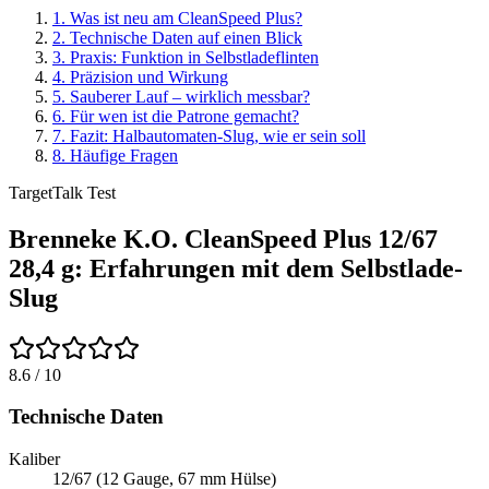
1
.
Was ist neu am CleanSpeed Plus?
2
.
Technische Daten auf einen Blick
3
.
Praxis: Funktion in Selbstladeflinten
4
.
Präzision und Wirkung
5
.
Sauberer Lauf – wirklich messbar?
6
.
Für wen ist die Patrone gemacht?
7
.
Fazit: Halbautomaten-Slug, wie er sein soll
8
.
Häufige Fragen
TargetTalk Test
Brenneke K.O. CleanSpeed Plus 12/67
28,4 g: Erfahrungen mit dem Selbstlade-
Slug
8.6
/ 10
Technische Daten
Kaliber
12/67 (12 Gauge, 67 mm Hülse)