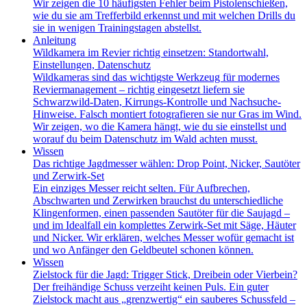
Wir zeigen die 10 häufigsten Fehler beim Pistolenschießen,
wie du sie am Trefferbild erkennst und mit welchen Drills du
sie in wenigen Trainingstagen abstellst.
Anleitung
Wildkamera im Revier richtig einsetzen: Standortwahl,
Einstellungen, Datenschutz
Wildkameras sind das wichtigste Werkzeug für modernes
Reviermanagement – richtig eingesetzt liefern sie
Schwarzwild-Daten, Kirrungs-Kontrolle und Nachsuche-
Hinweise. Falsch montiert fotografieren sie nur Gras im Wind.
Wir zeigen, wo die Kamera hängt, wie du sie einstellst und
worauf du beim Datenschutz im Wald achten musst.
Wissen
Das richtige Jagdmesser wählen: Drop Point, Nicker, Sautöter
und Zerwirk-Set
Ein einziges Messer reicht selten. Für Aufbrechen,
Abschwarten und Zerwirken brauchst du unterschiedliche
Klingenformen, einen passenden Sautöter für die Saujagd –
und im Idealfall ein komplettes Zerwirk-Set mit Säge, Häuter
und Nicker. Wir erklären, welches Messer wofür gemacht ist
und wo Anfänger den Geldbeutel schonen können.
Wissen
Zielstock für die Jagd: Trigger Stick, Dreibein oder Vierbein?
Der freihändige Schuss verzeiht keinen Puls. Ein guter
Zielstock macht aus „grenzwertig“ ein sauberes Schussfeld –