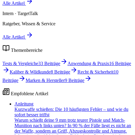
Alle Artikel
Intern
· TargetTalk
Ratgeber, Wissen & Service
Alle Artikel
Themenbereiche
Tests & Vergleiche
33
Beiträge
Anwendung & Praxis
16
Beiträge
Kaliber & Wildkunde
8
Beiträge
Recht & Sicherheit
10
Beiträge
Marken & Hersteller
9
Beiträge
Empfohlene Artikel
Anleitung
Kurzwaffe schießen: Die 10 häufigsten Fehler – und wie du
sofort besser triffst
Warum schießt deine 9 mm trotz teurer Pistole und Match-
Munition nach links unten? In 90 % der Fälle liegt es nicht an
der Waffe, sondern an Griff, Abzugskontrolle und Atmung.