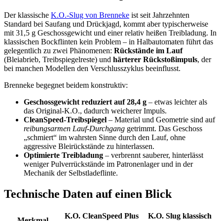
Der klassische
K.O.-Slug von Brenneke
ist seit Jahrzehnten
Standard bei Saufang und Drückjagd, kommt aber typischerweise
mit 31,5 g Geschossgewicht und einer relativ heißen Treibladung. In
klassischen Bockflinten kein Problem – in Halbautomaten führt das
gelegentlich zu zwei Phänomenen:
Rückstände im Lauf
(Bleiabrieb, Treibspiegelreste) und
härterer Rückstoßimpuls
, der
bei manchen Modellen den Verschlusszyklus beeinflusst.
Brenneke begegnet beidem konstruktiv:
Geschossgewicht reduziert auf 28,4 g
– etwas leichter als
das Original-K.O., dadurch weicherer Impuls.
CleanSpeed-Treibspiegel
– Material und Geometrie sind auf
reibungsarmen Lauf-Durchgang
getrimmt. Das Geschoss
„schmiert“ im wahrsten Sinne durch den Lauf, ohne
aggressive Bleirückstände zu hinterlassen.
Optimierte Treibladung
– verbrennt sauberer, hinterlässt
weniger Pulverrückstände im Patronenlager und in der
Mechanik der Selbstladeflinte.
Technische Daten auf einen Blick
K.O. CleanSpeed Plus
K.O. Slug klassisch
Merkmal