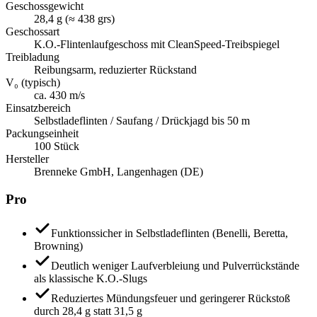
Geschossgewicht
28,4 g (≈ 438 grs)
Geschossart
K.O.-Flintenlaufgeschoss mit CleanSpeed-Treibspiegel
Treibladung
Reibungsarm, reduzierter Rückstand
V₀ (typisch)
ca. 430 m/s
Einsatzbereich
Selbstladeflinten / Saufang / Drückjagd bis 50 m
Packungseinheit
100 Stück
Hersteller
Brenneke GmbH, Langenhagen (DE)
Pro
Funktionssicher in Selbstladeflinten (Benelli, Beretta,
Browning)
Deutlich weniger Laufverbleiung und Pulverrückstände
als klassische K.O.-Slugs
Reduziertes Mündungsfeuer und geringerer Rückstoß
durch 28,4 g statt 31,5 g