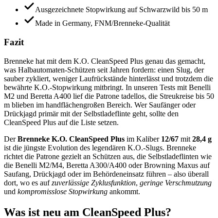
Ausgezeichnete Stopwirkung auf Schwarzwild bis 50 m
Made in Germany, FNM/Brenneke-Qualität
Fazit
Brenneke hat mit dem K.O. CleanSpeed Plus genau das gemacht,
was Halbautomaten-Schützen seit Jahren fordern: einen Slug, der
sauber zykliert, weniger Laufrückstände hinterlässt und trotzdem die
bewährte K.O.-Stopwirkung mitbringt. In unseren Tests mit Benelli
M2 und Beretta A400 lief die Patrone tadellos, die Streukreise bis 50
m blieben im handflächengroßen Bereich. Wer Saufänger oder
Drückjagd primär mit der Selbstladeflinte geht, sollte den
CleanSpeed Plus auf die Liste setzen.
Der
Brenneke K.O. CleanSpeed Plus
im Kaliber
12/67
mit
28,4 g
ist die jüngste Evolution des legendären K.O.-Slugs. Brenneke
richtet die Patrone gezielt an Schützen aus, die Selbstladeflinten wie
die Benelli M2/M4, Beretta A300/A400 oder Browning Maxus auf
Saufang, Drückjagd oder im Behördeneinsatz führen – also überall
dort, wo es auf
zuverlässige Zyklusfunktion
,
geringe Verschmutzung
und
kompromisslose Stopwirkung
ankommt.
Was ist neu am CleanSpeed Plus?