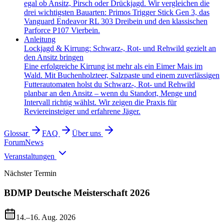
egal ob Ansitz, Pirsch oder Drückjagd. Wir vergleichen die
drei wichtigsten Bauarten: Primos Trigger Stick Gen 3, das
Vanguard Endeavor RL 303 Dreibein und den klassischen
Parforce P107 Vierbein.
Anleitung
Lockjagd & Kirrung: Schwarz-, Rot- und Rehwild gezielt an
den Ansitz bringen
Eine erfolgreiche Kirrung ist mehr als ein Eimer Mais im
Wald. Mit Buchenholzteer, Salzpaste und einem zuverlässigen
Futterautomaten holst du Schwarz-, Rot- und Rehwild
planbar an den Ansitz – wenn du Standort, Menge und
Intervall richtig wählst. Wir zeigen die Praxis für
Reviereinsteiger und erfahrene Jäger.
Glossar
FAQ
Über uns
Forum
News
Veranstaltungen
Nächster Termin
BDMP Deutsche Meisterschaft 2026
14.–16. Aug. 2026