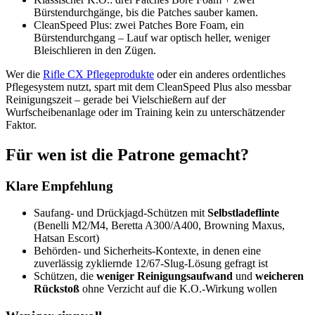
Bürstendurchgänge, bis die Patches sauber kamen.
CleanSpeed Plus: zwei Patches Bore Foam, ein
Bürstendurchgang – Lauf war optisch heller, weniger
Bleischlieren in den Zügen.
Wer die
Rifle CX Pflegeprodukte
oder ein anderes ordentliches
Pflegesystem nutzt, spart mit dem CleanSpeed Plus also messbar
Reinigungszeit – gerade bei Vielschießern auf der
Wurfscheibenanlage oder im Training kein zu unterschätzender
Faktor.
Für wen ist die Patrone gemacht?
Klare Empfehlung
Saufang- und Drückjagd-Schützen mit
Selbstladeflinte
(Benelli M2/M4, Beretta A300/A400, Browning Maxus,
Hatsan Escort)
Behörden- und Sicherheits-Kontexte, in denen eine
zuverlässig zykliernde 12/67-Slug-Lösung gefragt ist
Schützen, die
weniger Reinigungsaufwand
und
weicheren
Rückstoß
ohne Verzicht auf die K.O.-Wirkung wollen