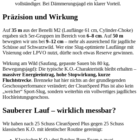
vollständiger. Bei Dämmerungsjagd ein klarer Vorteil.
Präzision und Wirkung
Auf
35 m
aus der Benelli M2 (Lauflänge 61 cm, Cylinder-Choke)
ergaben sich 5er-Gruppen im Bereich von
6–8 cm
. Auf
50 m
bewegten wir uns bei
9–12 cm
– mehr als ausreichend für jagdliche
Schüsse auf Schwarzwild. Wer eine Slug-optimierte Lauflänge mit
Visierung oder LPVO nutzt, dürfte noch etwas Reserve gewinnen.
Wirkung am Wild (Saufang, gepasste Sauen bis 80 kg,
Bewegungsjagd): Die typische K.O.-Charakteristik bleibt erhalten –
massiver Energieeintrag, hohe Stopwirkung, kurze
Fluchtstrecke
. Brenneke hat hier nichts an der grundlegenden
Geschossperformance verändert; der CleanSpeed Plus ist also kein
„weicher“ Sport-Slug, sondern weiterhin ein vollwertiges jagdliches
Hochleistungsgeschoss.
Sauberer Lauf – wirklich messbar?
Wir haben nach 25 Schuss CleanSpeed Plus gegen 25 Schuss
klassischen K.O. mit identischer Routine gereinigt:
Klassischer K.O.: drei Patches Bore Foam + zwei