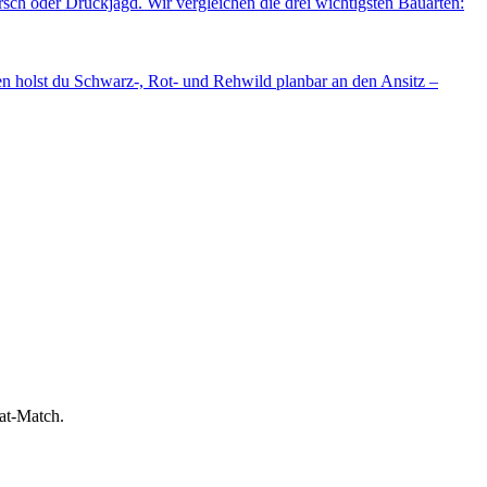
rsch oder Drückjagd. Wir vergleichen die drei wichtigsten Bauarten:
en holst du Schwarz-, Rot- und Rehwild planbar an den Ansitz –
bat-Match.