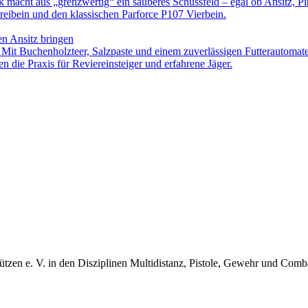
ck macht aus „grenzwertig“ ein sauberes Schussfeld – egal ob Ansitz, Pi
eibein und den klassischen Parforce P107 Vierbein.
en Ansitz bringen
. Mit Buchenholzteer, Salzpaste und einem zuverlässigen Futterautomat
n die Praxis für Reviereinsteiger und erfahrene Jäger.
ützen e. V. in den Disziplinen Multidistanz, Pistole, Gewehr und Com