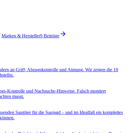
Marken & Hersteller
9
Beiträge
ondern an Griff, Abzugskontrolle und Atmung. Wir zeigen die 10
stellst.
ungs-Kontrolle und Nachsuche-Hinweise. Falsch montiert
achten musst.
enden Sautöter für die Saujagd – und im Idealfall ein komplettes
 können.