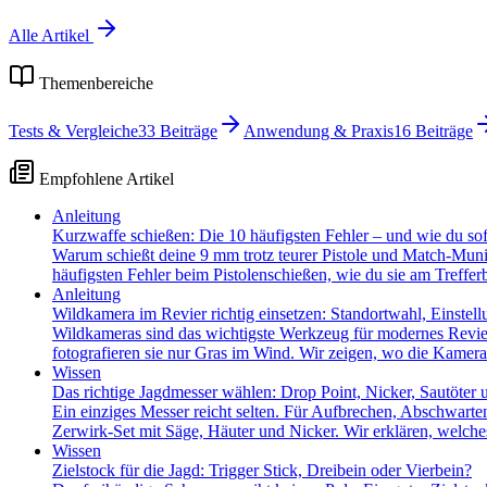
Alle Artikel
Themenbereiche
Tests & Vergleiche
33
Beiträge
Anwendung & Praxis
16
Beiträge
Empfohlene Artikel
Anleitung
Kurzwaffe schießen: Die 10 häufigsten Fehler – und wie du sofor
Warum schießt deine 9 mm trotz teurer Pistole und Match-Munit
häufigsten Fehler beim Pistolenschießen, wie du sie am Trefferb
Anleitung
Wildkamera im Revier richtig einsetzen: Standortwahl, Einstel
Wildkameras sind das wichtigste Werkzeug für modernes Revier
fotografieren sie nur Gras im Wind. Wir zeigen, wo die Kamera
Wissen
Das richtige Jagdmesser wählen: Drop Point, Nicker, Sautöter 
Ein einziges Messer reicht selten. Für Aufbrechen, Abschwarte
Zerwirk-Set mit Säge, Häuter und Nicker. Wir erklären, welc
Wissen
Zielstock für die Jagd: Trigger Stick, Dreibein oder Vierbein?