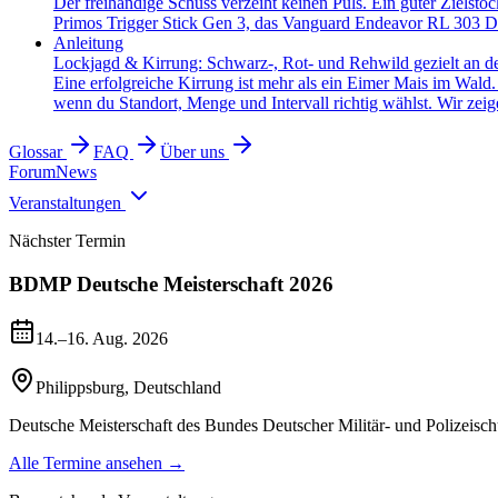
Der freihändige Schuss verzeiht keinen Puls. Ein guter Zielsto
Primos Trigger Stick Gen 3, das Vanguard Endeavor RL 303 Dr
Anleitung
Lockjagd & Kirrung: Schwarz-, Rot- und Rehwild gezielt an d
Eine erfolgreiche Kirrung ist mehr als ein Eimer Mais im Wald
wenn du Standort, Menge und Intervall richtig wählst. Wir zeige
Glossar
FAQ
Über uns
Forum
News
Veranstaltungen
Nächster Termin
BDMP Deutsche Meisterschaft 2026
14.–16. Aug. 2026
Philippsburg
,
Deutschland
Deutsche Meisterschaft des Bundes Deutscher Militär- und Polizeisch
Alle Termine ansehen →