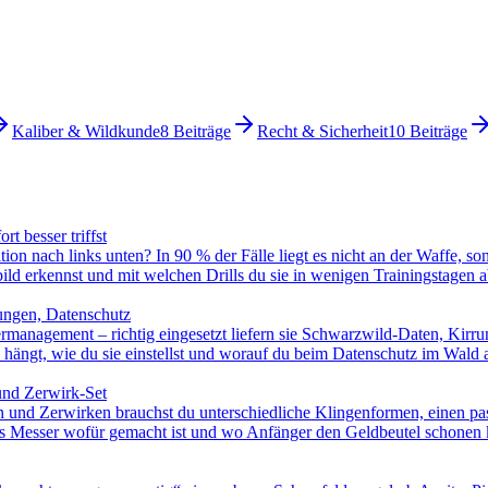
Kaliber & Wildkunde
8
Beiträge
Recht & Sicherheit
10
Beiträge
t besser triffst
ion nach links unten? In 90 % der Fälle liegt es nicht an der Waffe, s
ild erkennst und mit welchen Drills du sie in wenigen Trainingstagen ab
lungen, Datenschutz
management – richtig eingesetzt liefern sie Schwarzwild-Daten, Kirr
 hängt, wie du sie einstellst und worauf du beim Datenschutz im Wald 
und Zerwirk-Set
n und Zerwirken brauchst du unterschiedliche Klingenformen, einen pass
hes Messer wofür gemacht ist und wo Anfänger den Geldbeutel schonen