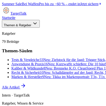
Summer Sale
Bei
WaffenPro
bis zu
−60 %
– endet in
Jetzt sichern
TargetTalk
Startseite
Themen & Ratgeber
Ratgeber
79
Beiträge
Themen-Säulen
Tests & Vergleiche
33
Neu:
Zielstock für die Jagd: Trigger Stic
Anwendung & Praxis
16
Neu:
Kurzwaffe schießen: Die 10 häufig
Kaliber & Wildkunde
8
Neu:
Brenneke K.O. CleanSpeed Plus 12
Recht & Sicherheit
10
Neu:
Schalldämpfer auf der Jagd: Recht,
Marken & Hersteller
9
Neu:
Tikka im Markenportrait: T3x, T1x 
Alle Artikel
Intern
· TargetTalk
Ratgeber, Wissen & Service