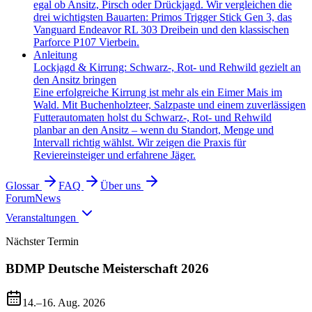
egal ob Ansitz, Pirsch oder Drückjagd. Wir vergleichen die
drei wichtigsten Bauarten: Primos Trigger Stick Gen 3, das
Vanguard Endeavor RL 303 Dreibein und den klassischen
Parforce P107 Vierbein.
Anleitung
Lockjagd & Kirrung: Schwarz-, Rot- und Rehwild gezielt an
den Ansitz bringen
Eine erfolgreiche Kirrung ist mehr als ein Eimer Mais im
Wald. Mit Buchenholzteer, Salzpaste und einem zuverlässigen
Futterautomaten holst du Schwarz-, Rot- und Rehwild
planbar an den Ansitz – wenn du Standort, Menge und
Intervall richtig wählst. Wir zeigen die Praxis für
Reviereinsteiger und erfahrene Jäger.
Glossar
FAQ
Über uns
Forum
News
Veranstaltungen
Nächster Termin
BDMP Deutsche Meisterschaft 2026
14.–16. Aug. 2026