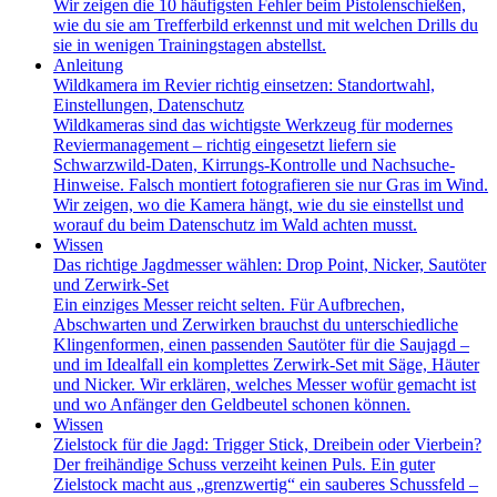
Wir zeigen die 10 häufigsten Fehler beim Pistolenschießen,
wie du sie am Trefferbild erkennst und mit welchen Drills du
sie in wenigen Trainingstagen abstellst.
Anleitung
Wildkamera im Revier richtig einsetzen: Standortwahl,
Einstellungen, Datenschutz
Wildkameras sind das wichtigste Werkzeug für modernes
Reviermanagement – richtig eingesetzt liefern sie
Schwarzwild-Daten, Kirrungs-Kontrolle und Nachsuche-
Hinweise. Falsch montiert fotografieren sie nur Gras im Wind.
Wir zeigen, wo die Kamera hängt, wie du sie einstellst und
worauf du beim Datenschutz im Wald achten musst.
Wissen
Das richtige Jagdmesser wählen: Drop Point, Nicker, Sautöter
und Zerwirk-Set
Ein einziges Messer reicht selten. Für Aufbrechen,
Abschwarten und Zerwirken brauchst du unterschiedliche
Klingenformen, einen passenden Sautöter für die Saujagd –
und im Idealfall ein komplettes Zerwirk-Set mit Säge, Häuter
und Nicker. Wir erklären, welches Messer wofür gemacht ist
und wo Anfänger den Geldbeutel schonen können.
Wissen
Zielstock für die Jagd: Trigger Stick, Dreibein oder Vierbein?
Der freihändige Schuss verzeiht keinen Puls. Ein guter
Zielstock macht aus „grenzwertig“ ein sauberes Schussfeld –