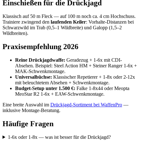
Einschießen für die Drückjagd
Klassisch auf 50 m Fleck — auf 100 m noch ca. 4 cm Hochschuss.
Trainiere zwingend den
laufenden Keiler
: Vorhalte-Distanzen bei
Schwarzwild im Trab (0,5–1 Wildbreite) und Galopp (1,5–2
Wildbreiten).
Praxisempfehlung 2026
Reine Drückjagdwaffe:
Geradezug + 1-6x mit CDI-
Absehen. Beispiel: Steel Action HM + Steiner Ranger 1-6x +
MAK-Schwenkmontage.
Universalbüchse:
Klassischer Repetierer + 1-8x oder 2-12x
mit beleuchtetem Absehen + Schwenkmontage.
Budget-Setup unter 1.500 €:
Falke 1-8x44 oder Meopta
MeoStar R2 1-6x + EAW-Schwenkmontage.
Eine breite Auswahl im
Drückjagd-Sortiment bei WaffenPro
—
inklusive Montage-Beratung.
Häufige Fragen
1-6x oder 1-8x — was ist besser für die Drückjagd?