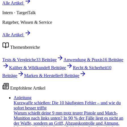
Alle Artikel
Intern
· TargetTalk
Ratgeber, Wissen & Service
Alle Artikel
Themenbereiche
Tests & Vergleiche
33
Beiträge
Anwendung & Praxis
16
Beiträge
Kaliber & Wildkunde
8
Beiträge
Recht & Sicherheit
10
Beiträge
Marken & Hersteller
9
Beiträge
Empfohlene Artikel
Anleitung
Kurzwaffe schießen: Die 10 häufigsten Fehler – und wie du
sofort besser triffst
Warum schießt deine 9 mm trotz teurer Pistole und Match-
Munition nach links unten? In 90 % der Fälle liegt es nicht an
der Waffe, sondern an Griff, Abzugskontrolle und Atmung.