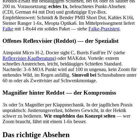
Reddot-Ersatz mit beidäugigem Schießen, bei 6x oder 8x sauber bis
200 m. Voraussetzung:
echtes 1x
, beleuchtetes Punkt-Absehen
(CDI, German #4 mit Dot) und großzügige Eye-Box.
Empfehlenswert: Schmidt & Bender PMII Short Dot, Kahles K16i,
Steiner Ranger 1-6x, Meopta Optika6. Im Mittelpreissegment liefert
Falke
mit 1-8x44 ein solides Paket — siehe
Falke-Praxistest
.
Offenes Reflexvisier (Reddot) — der Spezialist
Aimpoint Micro H-2, Docter sight C, Burris FastFire IV (siehe
Reflexvisier-Kaufberatung
) oder MAKdot. Vorteile: extrem
schnelles Anstreichen, leicht, beidäugiges Schießen Standard.
Nachteile: 3–6 MOA Punkt wird auf 100 m ungenau, kein Zoom für
stehendes Wild, im Regen anfällig.
Sinnvoll bei
Schussbahnen unter
60 m oder als Zweitvisier auf Schwenkmontage.
Magnifier hinter Reddot — der Kompromiss
3x oder 5x Magnifier per Klappmechanik. In der jagdlichen Praxis
unpraktisch: Justierungsverlust, höheres Gewicht, in der Hektik
schwer zu bedienen.
Wir empfehlen das Konzept selten
— wer
Zoom braucht, fährt mit einem 1-6x besser.
Das richtige Absehen