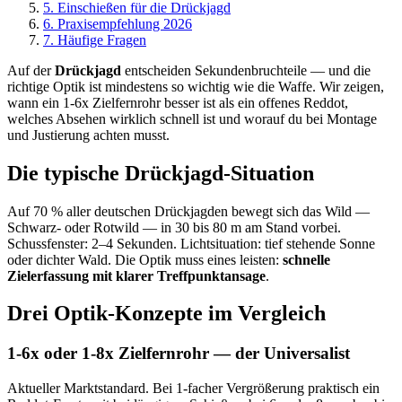
5
.
Einschießen für die Drückjagd
6
.
Praxisempfehlung 2026
7
.
Häufige Fragen
Auf der
Drückjagd
entscheiden Sekundenbruchteile — und die
richtige Optik ist mindestens so wichtig wie die Waffe. Wir zeigen,
wann ein 1-6x Zielfernrohr besser ist als ein offenes Reddot,
welches Absehen wirklich schnell ist und worauf du bei Montage
und Justierung achten musst.
Die typische Drückjagd-Situation
Auf 70 % aller deutschen Drückjagden bewegt sich das Wild —
Schwarz- oder Rotwild — in 30 bis 80 m am Stand vorbei.
Schussfenster: 2–4 Sekunden. Lichtsituation: tief stehende Sonne
oder dichter Wald. Die Optik muss eines leisten:
schnelle
Zielerfassung mit klarer Treffpunktansage
.
Drei Optik-Konzepte im Vergleich
1-6x oder 1-8x Zielfernrohr — der Universalist
Aktueller Marktstandard. Bei 1-facher Vergrößerung praktisch ein