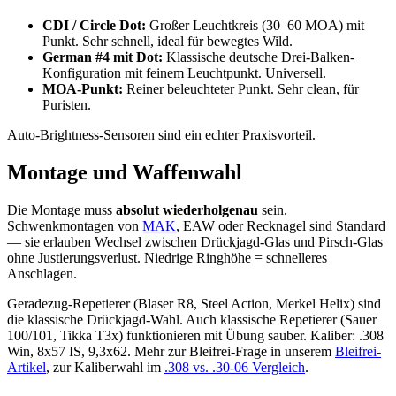
CDI / Circle Dot:
Großer Leuchtkreis (30–60 MOA) mit
Punkt. Sehr schnell, ideal für bewegtes Wild.
German #4 mit Dot:
Klassische deutsche Drei-Balken-
Konfiguration mit feinem Leuchtpunkt. Universell.
MOA-Punkt:
Reiner beleuchteter Punkt. Sehr clean, für
Puristen.
Auto-Brightness-Sensoren sind ein echter Praxisvorteil.
Montage und Waffenwahl
Die Montage muss
absolut wiederholgenau
sein.
Schwenkmontagen von
MAK
, EAW oder Recknagel sind Standard
— sie erlauben Wechsel zwischen Drückjagd-Glas und Pirsch-Glas
ohne Justierungsverlust. Niedrige Ringhöhe = schnelleres
Anschlagen.
Geradezug-Repetierer (Blaser R8, Steel Action, Merkel Helix) sind
die klassische Drückjagd-Wahl. Auch klassische Repetierer (Sauer
100/101, Tikka T3x) funktionieren mit Übung sauber. Kaliber: .308
Win, 8x57 IS, 9,3x62. Mehr zur Bleifrei-Frage in unserem
Bleifrei-
Artikel
, zur Kaliberwahl im
.308 vs. .30-06 Vergleich
.