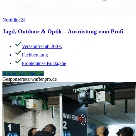
Northline24
Jagd, Outdoor & Optik – Ausrüstung vom Profi
Versandfrei ab 200 €
Fachberatung
Problemlose Rückgabe
Sortiment ansehen
→
Gesponsert
ssz-waffenpro.de