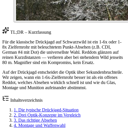
TL;DR – Kurzfassung
Für die klassische Drückjagd auf Schwarzwild ist ein 1-6x oder 1-
8x Zielfernrohr mit beleuchtetem Punkt-Absehen (z.B. CDI,
German #4 mit Dot) die universellste Wahl. Reddots glänzen auf
reinen Kurzdistanzen — verlieren aber bei stehendem Wild jenseits
80 m. Magnifier sind ein Kompromiss, kein Ersatz.
Auf der Drückjagd entscheidet die Optik über Sekundenbruchteile.
Wir zeigen, wann ein 1-6x-Zielfernrohr besser ist als ein offenes
Reddot, welches Absehen wirklich schnell ist und wie du Glas,
Montage und Munition aufeinander abstimmst.
Inhaltsverzeichnis
1
.
Die typische Drückjagd-Situation
2
.
Drei Optik-Konzepte im Vergleich
3
.
Das richtige Absehen
4
.
Montage und Waffenwahl