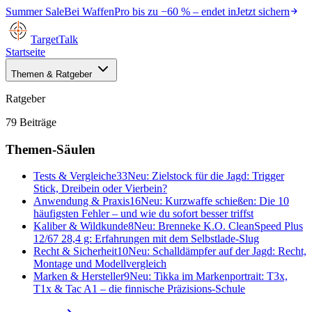
Summer Sale
Bei
WaffenPro
bis zu
−60 %
– endet in
Jetzt sichern
TargetTalk
Startseite
Themen & Ratgeber
Ratgeber
79
Beiträge
Themen-Säulen
Tests & Vergleiche
33
Neu:
Zielstock für die Jagd: Trigger
Stick, Dreibein oder Vierbein?
Anwendung & Praxis
16
Neu:
Kurzwaffe schießen: Die 10
häufigsten Fehler – und wie du sofort besser triffst
Kaliber & Wildkunde
8
Neu:
Brenneke K.O. CleanSpeed Plus
12/67 28,4 g: Erfahrungen mit dem Selbstlade-Slug
Recht & Sicherheit
10
Neu:
Schalldämpfer auf der Jagd: Recht,
Montage und Modellvergleich
Marken & Hersteller
9
Neu:
Tikka im Markenportrait: T3x,
T1x & Tac A1 – die finnische Präzisions-Schule