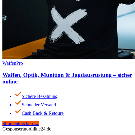
WaffenPro
Waffen, Optik, Munition & Jagdausrüstung – sicher
online
Sichere Bezahlung
Schneller Versand
Cash Back & Retoure
Shop entdecken
→
Gesponsert
northline24.de