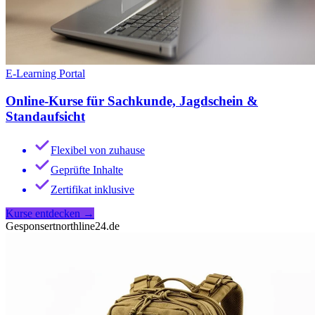
E-Learning Portal
Online-Kurse für Sachkunde, Jagdschein &
Standaufsicht
Flexibel von zuhause
Geprüfte Inhalte
Zertifikat inklusive
Kurse entdecken
→
Gesponsert
northline24.de