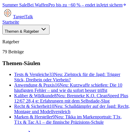
Summer Sale
Bei
WaffenPro
bis zu
−60 %
– endet in
Jetzt sichern
TargetTalk
Startseite
Themen & Ratgeber
Ratgeber
79
Beiträge
Themen-Säulen
Tests & Vergleiche
33
Neu:
Zielstock für die Jagd: Trigger
Stick, Dreibein oder Vierbein?
Anwendung & Praxis
16
Neu:
Kurzwaffe schießen: Die 10
häufigsten Fehler – und wie du sofort besser triffst
Kaliber & Wildkunde
8
Neu:
Brenneke K.O. CleanSpeed Plus
12/67 28,4 g: Erfahrungen mit dem Selbstlade-Slug
Recht & Sicherheit
10
Neu:
Schalldämpfer auf der Jagd: Recht,
Montage und Modellvergleich
Marken & Hersteller
9
Neu:
Tikka im Markenportrait: T3x,
T1x & Tac A1 – die finnische Präzisions-Schule