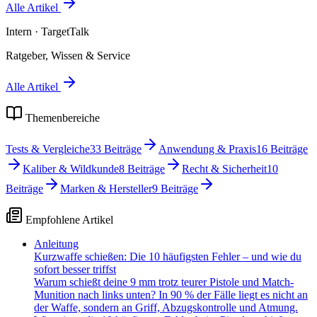
Alle Artikel
Intern
· TargetTalk
Ratgeber, Wissen & Service
Alle Artikel
Themenbereiche
Tests & Vergleiche
33
Beiträge
Anwendung & Praxis
16
Beiträge
Kaliber & Wildkunde
8
Beiträge
Recht & Sicherheit
10
Beiträge
Marken & Hersteller
9
Beiträge
Empfohlene Artikel
Anleitung
Kurzwaffe schießen: Die 10 häufigsten Fehler – und wie du
sofort besser triffst
Warum schießt deine 9 mm trotz teurer Pistole und Match-
Munition nach links unten? In 90 % der Fälle liegt es nicht an
der Waffe, sondern an Griff, Abzugskontrolle und Atmung.