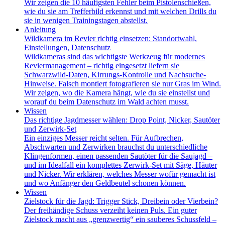
Wir zeigen die 10 häufigsten Fehler beim Pistolenschießen,
wie du sie am Trefferbild erkennst und mit welchen Drills du
sie in wenigen Trainingstagen abstellst.
Anleitung
Wildkamera im Revier richtig einsetzen: Standortwahl,
Einstellungen, Datenschutz
Wildkameras sind das wichtigste Werkzeug für modernes
Reviermanagement – richtig eingesetzt liefern sie
Schwarzwild-Daten, Kirrungs-Kontrolle und Nachsuche-
Hinweise. Falsch montiert fotografieren sie nur Gras im Wind.
Wir zeigen, wo die Kamera hängt, wie du sie einstellst und
worauf du beim Datenschutz im Wald achten musst.
Wissen
Das richtige Jagdmesser wählen: Drop Point, Nicker, Sautöter
und Zerwirk-Set
Ein einziges Messer reicht selten. Für Aufbrechen,
Abschwarten und Zerwirken brauchst du unterschiedliche
Klingenformen, einen passenden Sautöter für die Saujagd –
und im Idealfall ein komplettes Zerwirk-Set mit Säge, Häuter
und Nicker. Wir erklären, welches Messer wofür gemacht ist
und wo Anfänger den Geldbeutel schonen können.
Wissen
Zielstock für die Jagd: Trigger Stick, Dreibein oder Vierbein?
Der freihändige Schuss verzeiht keinen Puls. Ein guter
Zielstock macht aus „grenzwertig“ ein sauberes Schussfeld –