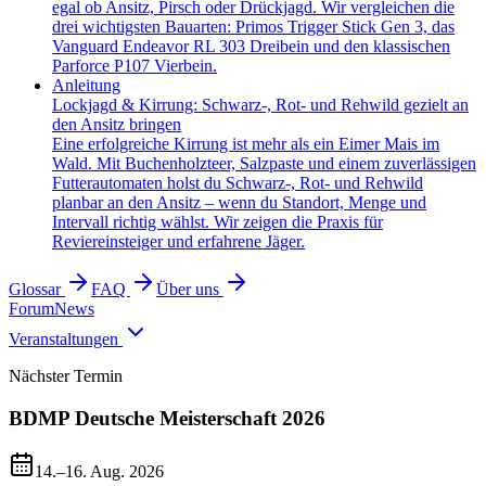
egal ob Ansitz, Pirsch oder Drückjagd. Wir vergleichen die
drei wichtigsten Bauarten: Primos Trigger Stick Gen 3, das
Vanguard Endeavor RL 303 Dreibein und den klassischen
Parforce P107 Vierbein.
Anleitung
Lockjagd & Kirrung: Schwarz-, Rot- und Rehwild gezielt an
den Ansitz bringen
Eine erfolgreiche Kirrung ist mehr als ein Eimer Mais im
Wald. Mit Buchenholzteer, Salzpaste und einem zuverlässigen
Futterautomaten holst du Schwarz-, Rot- und Rehwild
planbar an den Ansitz – wenn du Standort, Menge und
Intervall richtig wählst. Wir zeigen die Praxis für
Reviereinsteiger und erfahrene Jäger.
Glossar
FAQ
Über uns
Forum
News
Veranstaltungen
Nächster Termin
BDMP Deutsche Meisterschaft 2026
14.–16. Aug. 2026