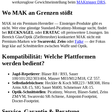
werkzeuglose Gewichtseinstellung beim
MAKtrigger DRS
.
Wo MAK an Grenzen stößt
MAK ist ein Premium-Hersteller — Einsteiger-Produkte gibt es
nicht. Wer eine günstige Standard-Picatinny-Montage sucht, findet
bei
RECKNAGEL
oder
ERATAC
oft preiswertere Lösungen. Im
Bereich Glas/Optik (Zielfernrohre) konkurriert MAK nicht mit
Premium-Marken wie
Swarovski
,
Zeiss
oder
Falke
— der Fokus
liegt klar auf
Schnittstellen
zwischen Waffe und Optik.
Kompatibilität: Welche Plattformen
werden bedient?
Jagd-Repetierer
: Blaser R8 / R93, Sauer
100/101/202/303/404, Mauser M03/M12/M18, CZ 557.
Selbstladebüchsen
: Heckler & Koch MR223 / MR308, Hera
Arms AR-15, SIG Sauer M400, Schmeisser AR-15.
Optik-Schnittstellen
: Picatinny, Weaver, Blaser-Sattel, Zeiss
ZM/VM, Swarovski SR-Schiene, Aimpoint-Footprint,
Docter-Footprint.
Service, Garantie & Beratung