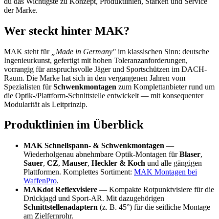
du das Wichtigste zu Konzept, Produktlinien, Stärken und Service
der Marke.
Wer steckt hinter MAK?
MAK steht für
„Made in Germany"
im klassischen Sinn: deutsche
Ingenieurkunst, gefertigt mit hohen Toleranzanforderungen,
vorrangig für anspruchsvolle Jäger und Sportschützen im DACH-
Raum. Die Marke hat sich in den vergangenen Jahren vom
Spezialisten für
Schwenkmontagen
zum Komplettanbieter rund um
die Optik-/Plattform-Schnittstelle entwickelt — mit konsequenter
Modularität als Leitprinzip.
Produktlinien im Überblick
MAK Schnellspann- & Schwenkmontagen
—
Wiederholgenau abnehmbare Optik-Montagen für
Blaser
,
Sauer
,
CZ
,
Mauser
,
Heckler & Koch
und alle gängigen
Plattformen. Komplettes Sortiment:
MAK Montagen bei
WaffenPro
.
MAKdot Reflexvisiere
— Kompakte Rotpunktvisiere für die
Drückjagd und Sport-AR. Mit dazugehörigen
Schnittstellenadaptern
(z. B. 45°) für die seitliche Montage
am Zielfernrohr.