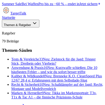
Summer Sale
Bei
WaffenPro
bis zu
−60 %
– endet in
Jetzt sichern
TargetTalk
Startseite
Themen & Ratgeber
Ratgeber
79
Beiträge
Themen-Säulen
Tests & Vergleiche
33
Neu:
Zielstock für die Jagd: Trigger
Stick, Dreibein oder Vierbein?
Anwendung & Praxis
16
Neu:
Kurzwaffe schießen: Die 10
häufigsten Fehler – und wie du sofort besser triffst
Kaliber & Wildkunde
8
Neu:
Brenneke K.O. CleanSpeed Plus
12/67 28,4 g: Erfahrungen mit dem Selbstlade-Slug
Recht & Sicherheit
10
Neu:
Schalldämpfer auf der Jagd: Recht,
Montage und Modellvergleich
Marken & Hersteller
9
Neu:
Tikka im Markenportrait: T3x,
T1x & Tac A1 – die finnische Präzisions-Schule