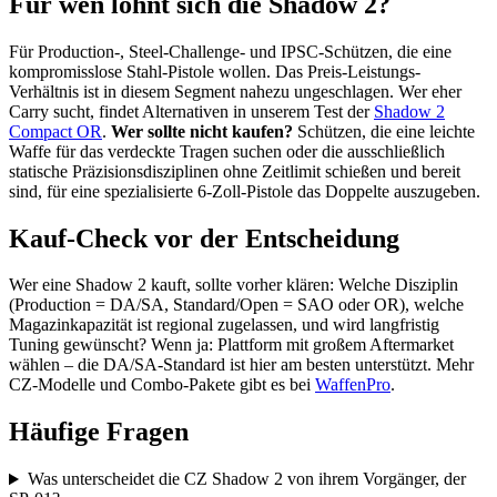
Für wen lohnt sich die Shadow 2?
Für Production-, Steel-Challenge- und IPSC-Schützen, die eine
kompromisslose Stahl-Pistole wollen. Das Preis-Leistungs-
Verhältnis ist in diesem Segment nahezu ungeschlagen. Wer eher
Carry sucht, findet Alternativen in unserem Test der
Shadow 2
Compact OR
.
Wer sollte nicht kaufen?
Schützen, die eine leichte
Waffe für das verdeckte Tragen suchen oder die ausschließlich
statische Präzisionsdisziplinen ohne Zeitlimit schießen und bereit
sind, für eine spezialisierte 6-Zoll-Pistole das Doppelte auszugeben.
Kauf-Check vor der Entscheidung
Wer eine Shadow 2 kauft, sollte vorher klären: Welche Disziplin
(Production = DA/SA, Standard/Open = SAO oder OR), welche
Magazinkapazität ist regional zugelassen, und wird langfristig
Tuning gewünscht? Wenn ja: Plattform mit großem Aftermarket
wählen – die DA/SA-Standard ist hier am besten unterstützt. Mehr
CZ-Modelle und Combo-Pakete gibt es bei
WaffenPro
.
Häufige Fragen
Was unterscheidet die CZ Shadow 2 von ihrem Vorgänger, der