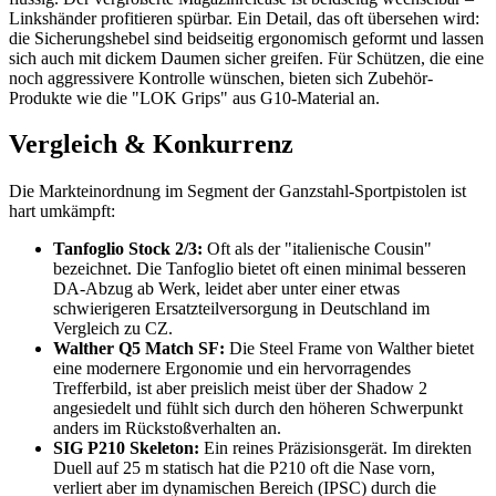
Linkshänder profitieren spürbar. Ein Detail, das oft übersehen wird:
die Sicherungshebel sind beidseitig ergonomisch geformt und lassen
sich auch mit dickem Daumen sicher greifen. Für Schützen, die eine
noch aggressivere Kontrolle wünschen, bieten sich Zubehör-
Produkte wie die "LOK Grips" aus G10-Material an.
Vergleich & Konkurrenz
Die Markteinordnung im Segment der Ganzstahl-Sportpistolen ist
hart umkämpft:
Tanfoglio Stock 2/3:
Oft als der "italienische Cousin"
bezeichnet. Die Tanfoglio bietet oft einen minimal besseren
DA-Abzug ab Werk, leidet aber unter einer etwas
schwierigeren Ersatzteilversorgung in Deutschland im
Vergleich zu CZ.
Walther Q5 Match SF:
Die Steel Frame von Walther bietet
eine modernere Ergonomie und ein hervorragendes
Trefferbild, ist aber preislich meist über der Shadow 2
angesiedelt und fühlt sich durch den höheren Schwerpunkt
anders im Rückstoßverhalten an.
SIG P210 Skeleton:
Ein reines Präzisionsgerät. Im direkten
Duell auf 25 m statisch hat die P210 oft die Nase vorn,
verliert aber im dynamischen Bereich (IPSC) durch die