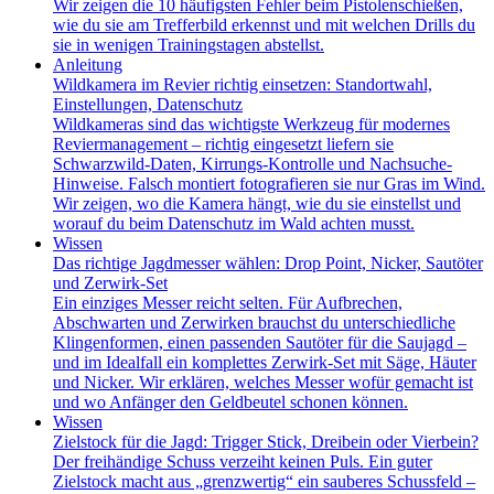
Wir zeigen die 10 häufigsten Fehler beim Pistolenschießen,
wie du sie am Trefferbild erkennst und mit welchen Drills du
sie in wenigen Trainingstagen abstellst.
Anleitung
Wildkamera im Revier richtig einsetzen: Standortwahl,
Einstellungen, Datenschutz
Wildkameras sind das wichtigste Werkzeug für modernes
Reviermanagement – richtig eingesetzt liefern sie
Schwarzwild-Daten, Kirrungs-Kontrolle und Nachsuche-
Hinweise. Falsch montiert fotografieren sie nur Gras im Wind.
Wir zeigen, wo die Kamera hängt, wie du sie einstellst und
worauf du beim Datenschutz im Wald achten musst.
Wissen
Das richtige Jagdmesser wählen: Drop Point, Nicker, Sautöter
und Zerwirk-Set
Ein einziges Messer reicht selten. Für Aufbrechen,
Abschwarten und Zerwirken brauchst du unterschiedliche
Klingenformen, einen passenden Sautöter für die Saujagd –
und im Idealfall ein komplettes Zerwirk-Set mit Säge, Häuter
und Nicker. Wir erklären, welches Messer wofür gemacht ist
und wo Anfänger den Geldbeutel schonen können.
Wissen
Zielstock für die Jagd: Trigger Stick, Dreibein oder Vierbein?
Der freihändige Schuss verzeiht keinen Puls. Ein guter
Zielstock macht aus „grenzwertig“ ein sauberes Schussfeld –