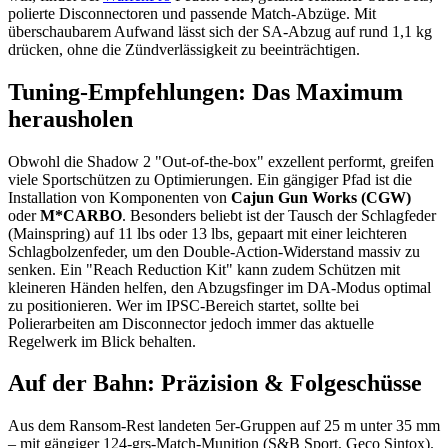
polierte Disconnectoren und passende Match-Abzüge. Mit
überschaubarem Aufwand lässt sich der SA-Abzug auf rund 1,1 kg
drücken, ohne die Zündverlässigkeit zu beeinträchtigen.
Tuning-Empfehlungen: Das Maximum
herausholen
Obwohl die Shadow 2 "Out-of-the-box" exzellent performt, greifen
viele Sportschützen zu Optimierungen. Ein gängiger Pfad ist die
Installation von Komponenten von
Cajun Gun Works (CGW)
oder
M*CARBO
. Besonders beliebt ist der Tausch der Schlagfeder
(Mainspring) auf 11 lbs oder 13 lbs, gepaart mit einer leichteren
Schlagbolzenfeder, um den Double-Action-Widerstand massiv zu
senken. Ein "Reach Reduction Kit" kann zudem Schützen mit
kleineren Händen helfen, den Abzugsfinger im DA-Modus optimal
zu positionieren. Wer im IPSC-Bereich startet, sollte bei
Polierarbeiten am Disconnector jedoch immer das aktuelle
Regelwerk im Blick behalten.
Auf der Bahn: Präzision & Folgeschüsse
Aus dem Ransom-Rest landeten 5er-Gruppen auf 25 m unter 35 mm
– mit gängiger 124-grs-Match-Munition (S&B Sport, Geco Sintox).