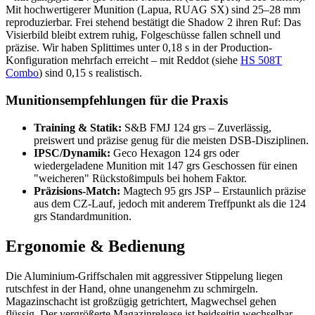
Mit hochwertigerer Munition (Lapua, RUAG SX) sind 25–28 mm
reproduzierbar. Frei stehend bestätigt die Shadow 2 ihren Ruf: Das
Visierbild bleibt extrem ruhig, Folgeschüsse fallen schnell und
präzise. Wir haben Splittimes unter 0,18 s in der Production-
Konfiguration mehrfach erreicht – mit Reddot (siehe
HS 508T
Combo
) sind 0,15 s realistisch.
Munitionsempfehlungen für die Praxis
Training & Statik:
S&B FMJ 124 grs – Zuverlässig,
preiswert und präzise genug für die meisten DSB-Disziplinen.
IPSC/Dynamik:
Geco Hexagon 124 grs oder
wiedergeladene Munition mit 147 grs Geschossen für einen
"weicheren" Rückstoßimpuls bei hohem Faktor.
Präzisions-Match:
Magtech 95 grs JSP – Erstaunlich präzise
aus dem CZ-Lauf, jedoch mit anderem Treffpunkt als die 124
grs Standardmunition.
Ergonomie & Bedienung
Die Aluminium-Griffschalen mit aggressiver Stippelung liegen
rutschfest in der Hand, ohne unangenehm zu schmirgeln.
Magazinschacht ist großzügig getrichtert, Magwechsel gehen
flüssig. Der vergrößerte Magazinrelease ist beidseitig wechselbar –