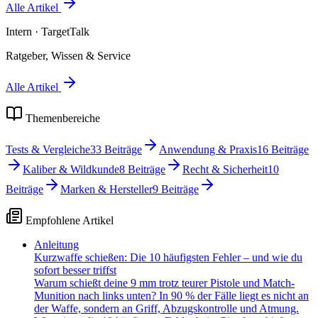
Alle Artikel
Intern
· TargetTalk
Ratgeber, Wissen & Service
Alle Artikel
Themenbereiche
Tests & Vergleiche
33
Beiträge
Anwendung & Praxis
16
Beiträge
Kaliber & Wildkunde
8
Beiträge
Recht & Sicherheit
10
Beiträge
Marken & Hersteller
9
Beiträge
Empfohlene Artikel
Anleitung
Kurzwaffe schießen: Die 10 häufigsten Fehler – und wie du
sofort besser triffst
Warum schießt deine 9 mm trotz teurer Pistole und Match-
Munition nach links unten? In 90 % der Fälle liegt es nicht an
der Waffe, sondern an Griff, Abzugskontrolle und Atmung.