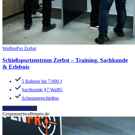
WaffenPro Zerbst
Schießsportzentrum Zerbst – Training, Sachkunde
& Erlebnis
5 Bahnen bis 7.000 J
Sachkunde §7 WaffG
Schnupperschießen
Termin buchen
→
Gesponsert
waffenpro.de