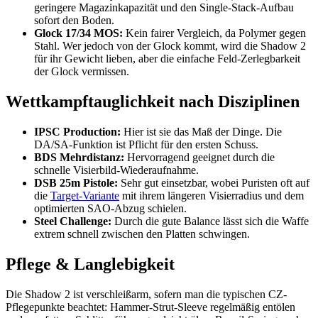
geringere Magazinkapazität und den Single-Stack-Aufbau
sofort den Boden.
Glock 17/34 MOS:
Kein fairer Vergleich, da Polymer gegen
Stahl. Wer jedoch von der Glock kommt, wird die Shadow 2
für ihr Gewicht lieben, aber die einfache Feld-Zerlegbarkeit
der Glock vermissen.
Wettkampftauglichkeit nach Disziplinen
IPSC Production:
Hier ist sie das Maß der Dinge. Die
DA/SA-Funktion ist Pflicht für den ersten Schuss.
BDS Mehrdistanz:
Hervorragend geeignet durch die
schnelle Visierbild-Wiederaufnahme.
DSB 25m Pistole:
Sehr gut einsetzbar, wobei Puristen oft auf
die
Target-Variante
mit ihrem längeren Visierradius und dem
optimierten SAO-Abzug schielen.
Steel Challenge:
Durch die gute Balance lässt sich die Waffe
extrem schnell zwischen den Platten schwingen.
Pflege & Langlebigkeit
Die Shadow 2 ist verschleißarm, sofern man die typischen CZ-
Pflegepunkte beachtet: Hammer-Strut-Sleeve regelmäßig entölen