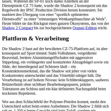
lassen. Während die SP-01 noch starke Anleihen an der
Dienstpistole CZ 75 hatte, wurde die Shadow 2 konsequent um das
Regelwerk der IPSC Production Division herum konstruiert. Sie
markiert den Übergang von einer "sportlich optimierten
Dienstwaffe" zu einer "reinrassigen Wettkampfmaschine ab Werk".
Heute bildet sie das Rückgrat eines ganzen Ökosystems, das von der
Shadow 2 Compact
bis zur hochgezüchteten
Orange-Edition
reicht.
Plattform & Verarbeitung
Die Shadow 2 baut auf der bewährten CZ-75-Plattform auf, ist aber
konsequent auf Sport trimmt: Stahl-Vollrahmen, vergrößerter
Beavertail, breitere Aluminiumgriffschalen mit aggressiver
Stippelung, ein verlängerter und konturierter Abzugsbügel sowie ein
Slide, der innenliegend auf Schienen läuft – ein
Konstruktionsmerkmal, das die Shadow seit jeher von vielen
Konkurrenten unterscheidet und das Visierbild ruhiger hält. Die
Verarbeitung ist auf hohem Niveau: kein Schlittenklappern, sauberes
Brünierfinish ohne sichtbare Bearbeitungsspuren, präzise
Toleranzen am Schloss und ein klar definiertes Nachzugsbild beim
trockenen Repetieren.
Wer aus dem Schlachtfeld der Polymer-Pistolen kommt, merkt den
Unterschied sofort beim ersten Aufnehmen: Die Shadow 2 fühlt sich
satt an. 1.350 g leeres Gewicht sind kein Zufall, sondern ein