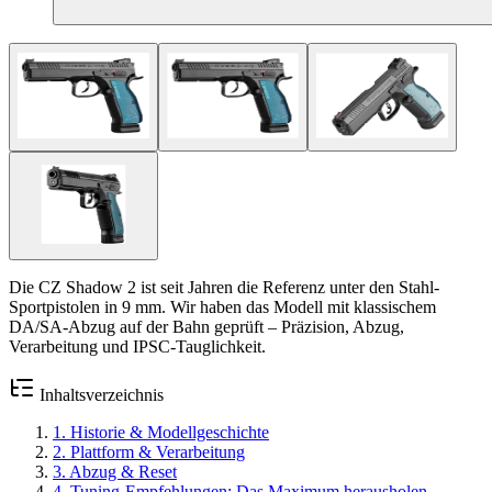
Die CZ Shadow 2 ist seit Jahren die Referenz unter den Stahl-
Sportpistolen in 9 mm. Wir haben das Modell mit klassischem
DA/SA-Abzug auf der Bahn geprüft – Präzision, Abzug,
Verarbeitung und IPSC-Tauglichkeit.
Inhaltsverzeichnis
1
.
Historie & Modellgeschichte
2
.
Plattform & Verarbeitung
3
.
Abzug & Reset
4
.
Tuning-Empfehlungen: Das Maximum herausholen