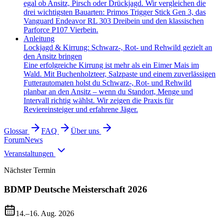
egal ob Ansitz, Pirsch oder Drückjagd. Wir vergleichen die
drei wichtigsten Bauarten: Primos Trigger Stick Gen 3, das
Vanguard Endeavor RL 303 Dreibein und den klassischen
Parforce P107 Vierbein.
Anleitung
Lockjagd & Kirrung: Schwarz-, Rot- und Rehwild gezielt an
den Ansitz bringen
Eine erfolgreiche Kirrung ist mehr als ein Eimer Mais im
Wald. Mit Buchenholzteer, Salzpaste und einem zuverlässigen
Futterautomaten holst du Schwarz-, Rot- und Rehwild
planbar an den Ansitz – wenn du Standort, Menge und
Intervall richtig wählst. Wir zeigen die Praxis für
Reviereinsteiger und erfahrene Jäger.
Glossar
FAQ
Über uns
Forum
News
Veranstaltungen
Nächster Termin
BDMP Deutsche Meisterschaft 2026
14.–16. Aug. 2026