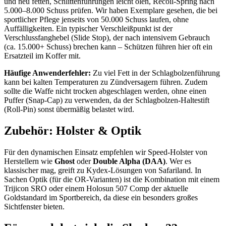
und neu fetten, Schlittenführungen leicht ölen, Recoil-Spring nach
5.000–8.000 Schuss prüfen. Wir haben Exemplare gesehen, die bei
sportlicher Pflege jenseits von 50.000 Schuss laufen, ohne
Auffälligkeiten. Ein typischer Verschleißpunkt ist der
Verschlussfanghebel (Slide Stop), der nach intensivem Gebrauch
(ca. 15.000+ Schuss) brechen kann – Schützen führen hier oft ein
Ersatzteil im Koffer mit.
Häufige Anwenderfehler:
Zu viel Fett in der Schlagbolzenführung
kann bei kalten Temperaturen zu Zündversagern führen. Zudem
sollte die Waffe nicht trocken abgeschlagen werden, ohne einen
Puffer (Snap-Cap) zu verwenden, da der Schlagbolzen-Haltestift
(Roll-Pin) sonst übermäßig belastet wird.
Zubehör: Holster & Optik
Für den dynamischen Einsatz empfehlen wir Speed-Holster von
Herstellern wie
Ghost
oder
Double Alpha (DAA)
. Wer es
klassischer mag, greift zu Kydex-Lösungen von Safariland. In
Sachen Optik (für die OR-Varianten) ist die Kombination mit einem
Trijicon SRO oder einem Holosun 507 Comp der aktuelle
Goldstandard im Sportbereich, da diese ein besonders großes
Sichtfenster bieten.