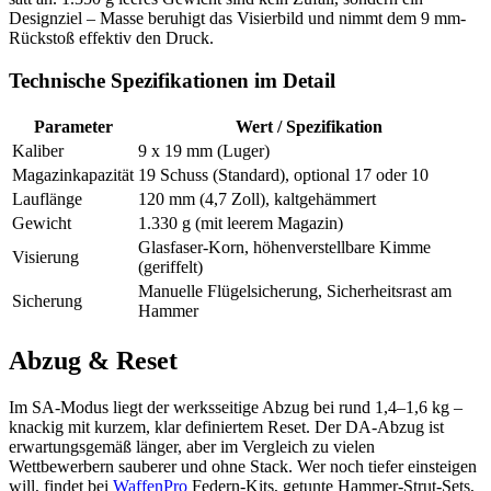
Designziel – Masse beruhigt das Visierbild und nimmt dem 9 mm-
Rückstoß effektiv den Druck.
Technische Spezifikationen im Detail
Parameter
Wert / Spezifikation
Kaliber
9 x 19 mm (Luger)
Magazinkapazität
19 Schuss (Standard), optional 17 oder 10
Lauflänge
120 mm (4,7 Zoll), kaltgehämmert
Gewicht
1.330 g (mit leerem Magazin)
Glasfaser-Korn, höhenverstellbare Kimme
Visierung
(geriffelt)
Manuelle Flügelsicherung, Sicherheitsrast am
Sicherung
Hammer
Abzug & Reset
Im SA-Modus liegt der werksseitige Abzug bei rund 1,4–1,6 kg –
knackig mit kurzem, klar definiertem Reset. Der DA-Abzug ist
erwartungsgemäß länger, aber im Vergleich zu vielen
Wettbewerbern sauberer und ohne Stack. Wer noch tiefer einsteigen
will, findet bei
WaffenPro
Federn-Kits, getunte Hammer-Strut-Sets,