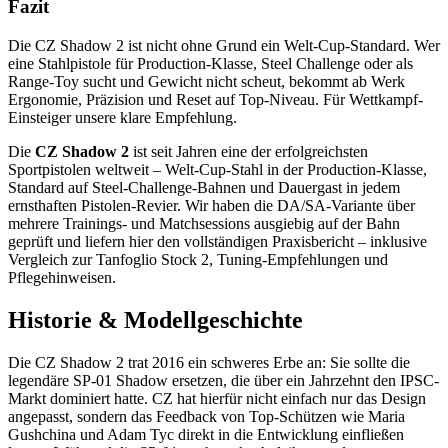
Fazit
Die CZ Shadow 2 ist nicht ohne Grund ein Welt-Cup-Standard. Wer
eine Stahlpistole für Production-Klasse, Steel Challenge oder als
Range-Toy sucht und Gewicht nicht scheut, bekommt ab Werk
Ergonomie, Präzision und Reset auf Top-Niveau. Für Wettkampf-
Einsteiger unsere klare Empfehlung.
Die
CZ Shadow 2
ist seit Jahren eine der erfolgreichsten
Sportpistolen weltweit – Welt-Cup-Stahl in der Production-Klasse,
Standard auf Steel-Challenge-Bahnen und Dauergast in jedem
ernsthaften Pistolen-Revier. Wir haben die DA/SA-Variante über
mehrere Trainings- und Matchsessions ausgiebig auf der Bahn
geprüft und liefern hier den vollständigen Praxisbericht – inklusive
Vergleich zur Tanfoglio Stock 2, Tuning-Empfehlungen und
Pflegehinweisen.
Historie & Modellgeschichte
Die CZ Shadow 2 trat 2016 ein schweres Erbe an: Sie sollte die
legendäre SP-01 Shadow ersetzen, die über ein Jahrzehnt den IPSC-
Markt dominiert hatte. CZ hat hierfür nicht einfach nur das Design
angepasst, sondern das Feedback von Top-Schützen wie Maria
Gushchina und Adam Tyc direkt in die Entwicklung einfließen