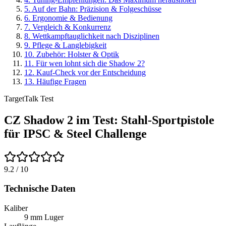
5
.
Auf der Bahn: Präzision & Folgeschüsse
6
.
Ergonomie & Bedienung
7
.
Vergleich & Konkurrenz
8
.
Wettkampftauglichkeit nach Disziplinen
9
.
Pflege & Langlebigkeit
10
.
Zubehör: Holster & Optik
11
.
Für wen lohnt sich die Shadow 2?
12
.
Kauf-Check vor der Entscheidung
13
.
Häufige Fragen
TargetTalk Test
CZ Shadow 2 im Test: Stahl-Sportpistole
für IPSC & Steel Challenge
9.2
/ 10
Technische Daten
Kaliber
9 mm Luger