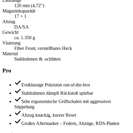
Lauflänge
120 mm (4,72")
Magazinkapazität
17 + 1
Abzug
DA/SA
Gewicht
ca. 1.350 g
Visierung
Fiber Front, verstellbares Heck
Material
Stahlrahmen & -schlitten
Pro
Erstklassige Präzision out-of-the-box
Stahlrahmen dämpft Rückstoß spürbar
Sehr ergonomische Griffschalen mit aggressiver
Stippelung
Abzug knackig, kurzer Reset
Großes Aftermarket – Federn, Abzüge, RDS-Platten