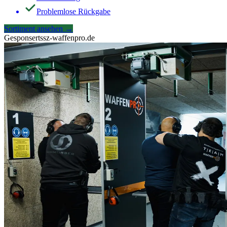
Problemlose Rückgabe
Sortiment ansehen
→
Gesponsert
ssz-waffenpro.de