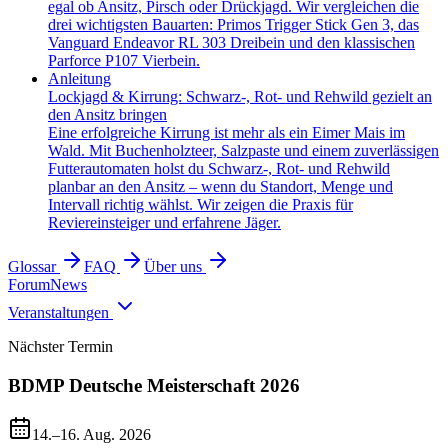
egal ob Ansitz, Pirsch oder Drückjagd. Wir vergleichen die
drei wichtigsten Bauarten: Primos Trigger Stick Gen 3, das
Vanguard Endeavor RL 303 Dreibein und den klassischen
Parforce P107 Vierbein.
Anleitung
Lockjagd & Kirrung: Schwarz-, Rot- und Rehwild gezielt an
den Ansitz bringen
Eine erfolgreiche Kirrung ist mehr als ein Eimer Mais im
Wald. Mit Buchenholzteer, Salzpaste und einem zuverlässigen
Futterautomaten holst du Schwarz-, Rot- und Rehwild
planbar an den Ansitz – wenn du Standort, Menge und
Intervall richtig wählst. Wir zeigen die Praxis für
Reviereinsteiger und erfahrene Jäger.
Glossar
FAQ
Über uns
Forum
News
Veranstaltungen
Nächster Termin
BDMP Deutsche Meisterschaft 2026
14.–16. Aug. 2026