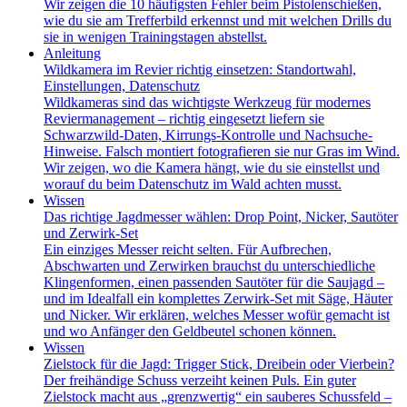
Wir zeigen die 10 häufigsten Fehler beim Pistolenschießen,
wie du sie am Trefferbild erkennst und mit welchen Drills du
sie in wenigen Trainingstagen abstellst.
Anleitung
Wildkamera im Revier richtig einsetzen: Standortwahl,
Einstellungen, Datenschutz
Wildkameras sind das wichtigste Werkzeug für modernes
Reviermanagement – richtig eingesetzt liefern sie
Schwarzwild-Daten, Kirrungs-Kontrolle und Nachsuche-
Hinweise. Falsch montiert fotografieren sie nur Gras im Wind.
Wir zeigen, wo die Kamera hängt, wie du sie einstellst und
worauf du beim Datenschutz im Wald achten musst.
Wissen
Das richtige Jagdmesser wählen: Drop Point, Nicker, Sautöter
und Zerwirk-Set
Ein einziges Messer reicht selten. Für Aufbrechen,
Abschwarten und Zerwirken brauchst du unterschiedliche
Klingenformen, einen passenden Sautöter für die Saujagd –
und im Idealfall ein komplettes Zerwirk-Set mit Säge, Häuter
und Nicker. Wir erklären, welches Messer wofür gemacht ist
und wo Anfänger den Geldbeutel schonen können.
Wissen
Zielstock für die Jagd: Trigger Stick, Dreibein oder Vierbein?
Der freihändige Schuss verzeiht keinen Puls. Ein guter
Zielstock macht aus „grenzwertig“ ein sauberes Schussfeld –