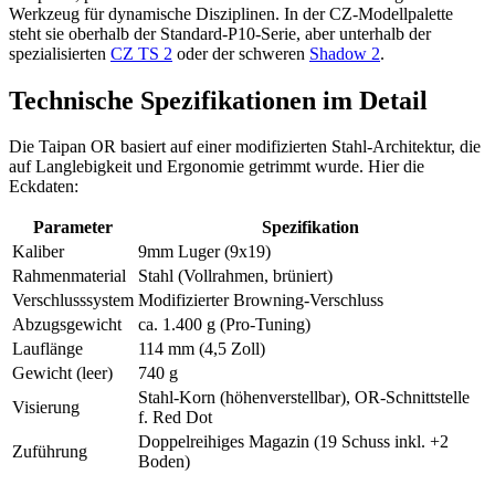
Werkzeug für dynamische Disziplinen. In der CZ-Modellpalette
steht sie oberhalb der Standard-P10-Serie, aber unterhalb der
spezialisierten
CZ TS 2
oder der schweren
Shadow 2
.
Technische Spezifikationen im Detail
Die Taipan OR basiert auf einer modifizierten Stahl-Architektur, die
auf Langlebigkeit und Ergonomie getrimmt wurde. Hier die
Eckdaten:
Parameter
Spezifikation
Kaliber
9mm Luger (9x19)
Rahmenmaterial
Stahl (Vollrahmen, brüniert)
Verschlusssystem
Modifizierter Browning-Verschluss
Abzugsgewicht
ca. 1.400 g (Pro-Tuning)
Lauflänge
114 mm (4,5 Zoll)
Gewicht (leer)
740 g
Stahl-Korn (höhenverstellbar), OR-Schnittstelle
Visierung
f. Red Dot
Doppelreihiges Magazin (19 Schuss inkl. +2
Zuführung
Boden)