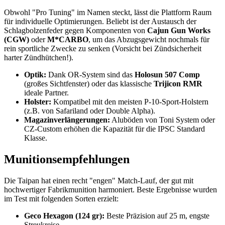
Obwohl "Pro Tuning" im Namen steckt, lässt die Plattform Raum
für individuelle Optimierungen. Beliebt ist der Austausch der
Schlagbolzenfeder gegen Komponenten von
Cajun Gun Works
(CGW)
oder
M*CARBO
, um das Abzugsgewicht nochmals für
rein sportliche Zwecke zu senken (Vorsicht bei Zündsicherheit
harter Zündhütchen!).
Optik:
Dank OR-System sind das
Holosun 507 Comp
(großes Sichtfenster) oder das klassische
Trijicon RMR
ideale Partner.
Holster:
Kompatibel mit den meisten P-10-Sport-Holstern
(z.B. von Safariland oder Double Alpha).
Magazinverlängerungen:
Aluböden von Toni System oder
CZ-Custom erhöhen die Kapazität für die IPSC Standard
Klasse.
Munitionsempfehlungen
Die Taipan hat einen recht "engen" Match-Lauf, der gut mit
hochwertiger Fabrikmunition harmoniert. Beste Ergebnisse wurden
im Test mit folgenden Sorten erzielt:
Geco Hexagon (124 gr):
Beste Präzision auf 25 m, engste
Streukreise.