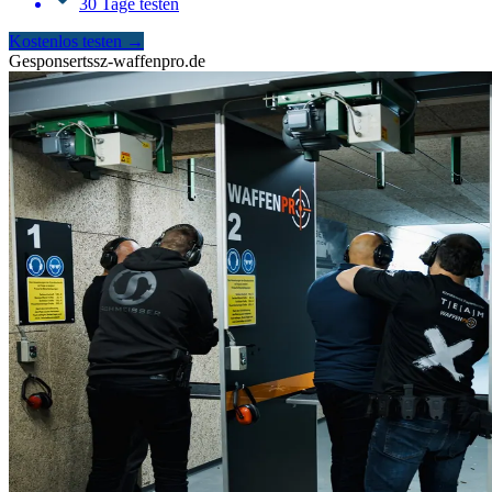
30 Tage testen
Kostenlos testen
→
Gesponsert
ssz-waffenpro.de