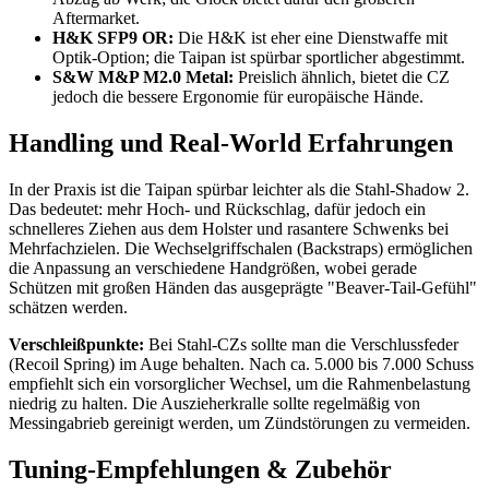
Aftermarket.
H&K SFP9 OR:
Die H&K ist eher eine Dienstwaffe mit
Optik-Option; die Taipan ist spürbar sportlicher abgestimmt.
S&W M&P M2.0 Metal:
Preislich ähnlich, bietet die CZ
jedoch die bessere Ergonomie für europäische Hände.
Handling und Real-World Erfahrungen
In der Praxis ist die Taipan spürbar leichter als die Stahl-Shadow 2.
Das bedeutet: mehr Hoch- und Rückschlag, dafür jedoch ein
schnelleres Ziehen aus dem Holster und rasantere Schwenks bei
Mehrfachzielen. Die Wechselgriffschalen (Backstraps) ermöglichen
die Anpassung an verschiedene Handgrößen, wobei gerade
Schützen mit großen Händen das ausgeprägte "Beaver-Tail-Gefühl"
schätzen werden.
Verschleißpunkte:
Bei Stahl-CZs sollte man die Verschlussfeder
(Recoil Spring) im Auge behalten. Nach ca. 5.000 bis 7.000 Schuss
empfiehlt sich ein vorsorglicher Wechsel, um die Rahmenbelastung
niedrig zu halten. Die Auszieherkralle sollte regelmäßig von
Messingabrieb gereinigt werden, um Zündstörungen zu vermeiden.
Tuning-Empfehlungen & Zubehör