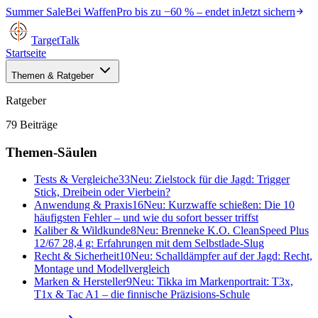
Summer Sale
Bei
WaffenPro
bis zu
−60 %
– endet in
Jetzt sichern
TargetTalk
Startseite
Themen & Ratgeber
Ratgeber
79
Beiträge
Themen-Säulen
Tests & Vergleiche
33
Neu:
Zielstock für die Jagd: Trigger
Stick, Dreibein oder Vierbein?
Anwendung & Praxis
16
Neu:
Kurzwaffe schießen: Die 10
häufigsten Fehler – und wie du sofort besser triffst
Kaliber & Wildkunde
8
Neu:
Brenneke K.O. CleanSpeed Plus
12/67 28,4 g: Erfahrungen mit dem Selbstlade-Slug
Recht & Sicherheit
10
Neu:
Schalldämpfer auf der Jagd: Recht,
Montage und Modellvergleich
Marken & Hersteller
9
Neu:
Tikka im Markenportrait: T3x,
T1x & Tac A1 – die finnische Präzisions-Schule