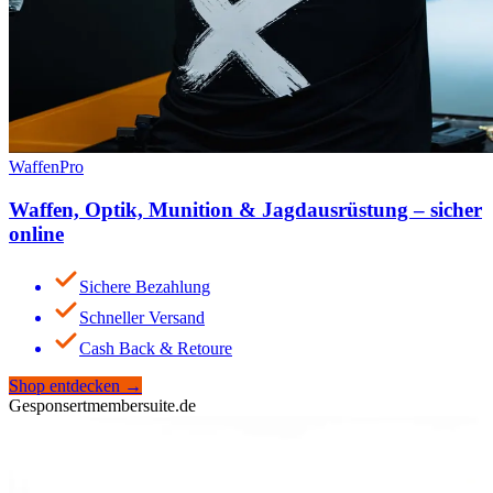
WaffenPro
Waffen, Optik, Munition & Jagdausrüstung – sicher
online
Sichere Bezahlung
Schneller Versand
Cash Back & Retoure
Shop entdecken
→
Gesponsert
membersuite.de