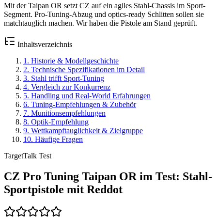
Mit der Taipan OR setzt CZ auf ein agiles Stahl-Chassis im Sport-
Segment. Pro-Tuning-Abzug und optics-ready Schlitten sollen sie
matchtauglich machen. Wir haben die Pistole am Stand geprüft.
Inhaltsverzeichnis
1
.
Historie & Modellgeschichte
2
.
Technische Spezifikationen im Detail
3
.
Stahl trifft Sport-Tuning
4
.
Vergleich zur Konkurrenz
5
.
Handling und Real-World Erfahrungen
6
.
Tuning-Empfehlungen & Zubehör
7
.
Munitionsempfehlungen
8
.
Optik-Empfehlung
9
.
Wettkampftauglichkeit & Zielgruppe
10
.
Häufige Fragen
TargetTalk Test
CZ Pro Tuning Taipan OR im Test: Stahl-
Sportpistole mit Reddot