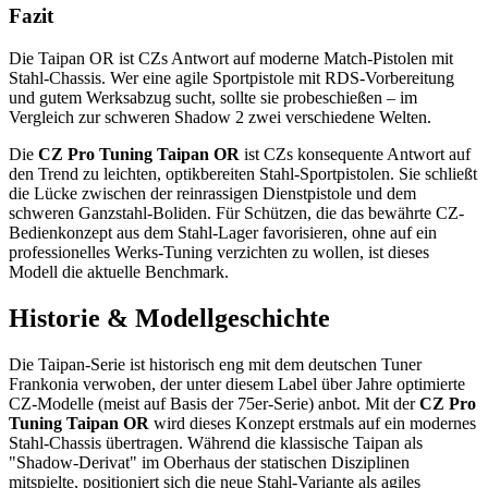
Fazit
Die Taipan OR ist CZs Antwort auf moderne Match-Pistolen mit
Stahl-Chassis. Wer eine agile Sportpistole mit RDS-Vorbereitung
und gutem Werksabzug sucht, sollte sie probeschießen – im
Vergleich zur schweren Shadow 2 zwei verschiedene Welten.
Die
CZ Pro Tuning Taipan OR
ist CZs konsequente Antwort auf
den Trend zu leichten, optikbereiten Stahl-Sportpistolen. Sie schließt
die Lücke zwischen der reinrassigen Dienstpistole und dem
schweren Ganzstahl-Boliden. Für Schützen, die das bewährte CZ-
Bedienkonzept aus dem Stahl-Lager favorisieren, ohne auf ein
professionelles Werks-Tuning verzichten zu wollen, ist dieses
Modell die aktuelle Benchmark.
Historie & Modellgeschichte
Die Taipan-Serie ist historisch eng mit dem deutschen Tuner
Frankonia verwoben, der unter diesem Label über Jahre optimierte
CZ-Modelle (meist auf Basis der 75er-Serie) anbot. Mit der
CZ Pro
Tuning Taipan OR
wird dieses Konzept erstmals auf ein modernes
Stahl-Chassis übertragen. Während die klassische Taipan als
"Shadow-Derivat" im Oberhaus der statischen Disziplinen
mitspielte, positioniert sich die neue Stahl-Variante als agiles