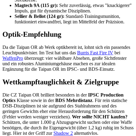
Magtech 9A (115 gr):
Sehr zuverlässig, etwas "knackigerer"
Impuls, gut für dynamische Disziplinen.
Sellier & Bellot (124 gr):
Standard-Trainingsmunition,
funktioniert einwandfrei, liegt im Mittelfeld der Präzision.
Optik-Empfehlung
Da die Taipan OR ab Werk optikbereit ist, lohnt sich ein passendes
Leuchtpunktvisier. Im Test hat uns das
Burris Fast Fire IV
bei
WaffenPro
überzeugt: vier wählbare Absehen, große Sichtfenster
und ein robustes Aluminiumgehäuse machen es zur idealen
Ergänzung für die Taipan OR im IPSC- und BDS-Einsatz.
Wettkampftauglichkeit & Zielgruppe
Die CZ Taipan OR brilliert besonders in der
IPSC Production
Optics
Klasse sowie in der
BDS Mehrdistanz
. Für rein statische
DSB-Disziplinen ist sie aufgrund des Stahlrahmens und des
geringen Gewichts eher eine Herausforderung für den Schützen
(Fehler werden weniger verziehen).
Wer sollte NICHT kaufen?
Schützen, die unter 1.000 g Abzugsgewicht suchen oder eine Waffe
benötigen, die durch ihr Eigengewicht (über 1,2 kg) ruhig im Schuss
liegt. Hier ist der Griff zur
Shadow 2
alternativlos.