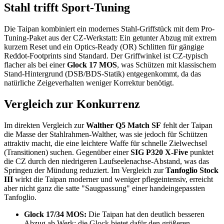
Stahl trifft Sport-Tuning
Die Taipan kombiniert ein modernes Stahl-Griffstück mit dem Pro-
Tuning-Paket aus der CZ-Werkstatt: Ein getunter Abzug mit extrem
kurzem Reset und ein Optics-Ready (OR) Schlitten für gängige
Reddot-Footprints sind Standard. Der Griffwinkel ist CZ-typisch
flacher als bei einer
Glock 17 MOS
, was Schützen mit klassischem
Stand-Hintergrund (DSB/BDS-Statik) entgegenkommt, da das
natürliche Zeigeverhalten weniger Korrektur benötigt.
Vergleich zur Konkurrenz
Im direkten Vergleich zur
Walther Q5 Match SF
fehlt der Taipan
die Masse der Stahlrahmen-Walther, was sie jedoch für Schützen
attraktiv macht, die eine leichtere Waffe für schnelle Zielwechsel
(Transitionen) suchen. Gegenüber einer
SIG P320 X-Five
punktet
die CZ durch den niedrigeren Laufseelenachse-Abstand, was das
Springen der Mündung reduziert. Im Vergleich zur
Tanfoglio Stock
III
wirkt die Taipan moderner und weniger pflegeintensiv, erreicht
aber nicht ganz die satte "Saugpassung" einer handeingepassten
Tanfoglio.
Glock 17/34 MOS:
Die Taipan hat den deutlich besseren
Abzug ab Werk; die Glock bietet dafür den größeren