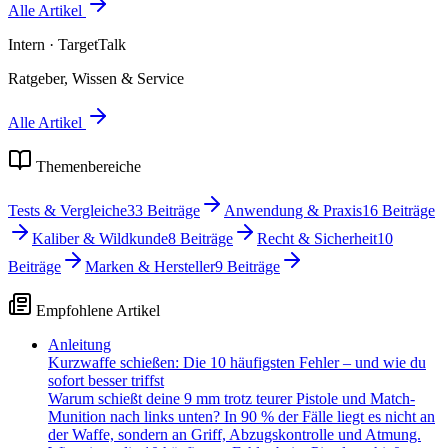
Alle Artikel
Intern
· TargetTalk
Ratgeber, Wissen & Service
Alle Artikel
Themenbereiche
Tests & Vergleiche
33
Beiträge
Anwendung & Praxis
16
Beiträge
Kaliber & Wildkunde
8
Beiträge
Recht & Sicherheit
10
Beiträge
Marken & Hersteller
9
Beiträge
Empfohlene Artikel
Anleitung
Kurzwaffe schießen: Die 10 häufigsten Fehler – und wie du
sofort besser triffst
Warum schießt deine 9 mm trotz teurer Pistole und Match-
Munition nach links unten? In 90 % der Fälle liegt es nicht an
der Waffe, sondern an Griff, Abzugskontrolle und Atmung.