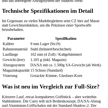
und das überlegene Abzugssystem der Shadow-Serie.
Technische Spezifikationen im Detail
Im Gegensatz zu vielen Marktbegleitern setzt CZ hier auf Masse
statt Gewichtsreduktion, um die Präzision einer Sportwaffe
beizubehalten.
Parameter
Spezifikation
Kaliber
9 mm Luger (9x19)
Rahmenmaterial
Stahl (brüniert/beschichtet)
Lauflänge
102 mm (4 Zoll) / Kaltgehämmert
Gewicht (leer)
1.165 g (inkl. Magazin)
Abzugssystem
DA/SA mit ca. 1.500g SA-Gewicht (ab Werk)
Magazinkapazität
15 Schuss (Standard)
Visierung
Gezackte Kimme, Glasfaser-Korn
Was ist neu im Vergleich zur Full-Size?
Kürzerer Lauf, etwas kompakteres Griffstück – aber weiterhin
Stahlrahmen. Die Carry teilt sich Bedienkonzept, DA/SA-Abzug
und Aluminium-Griffschalen mit der Standard-Shadow-2. Der