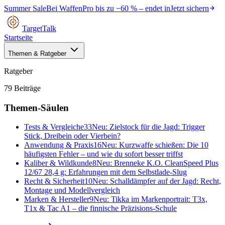
Summer Sale
Bei
WaffenPro
bis zu
−60 %
– endet in
Jetzt sichern
TargetTalk
Startseite
Themen & Ratgeber
Ratgeber
79
Beiträge
Themen-Säulen
Tests & Vergleiche
33
Neu:
Zielstock für die Jagd: Trigger
Stick, Dreibein oder Vierbein?
Anwendung & Praxis
16
Neu:
Kurzwaffe schießen: Die 10
häufigsten Fehler – und wie du sofort besser triffst
Kaliber & Wildkunde
8
Neu:
Brenneke K.O. CleanSpeed Plus
12/67 28,4 g: Erfahrungen mit dem Selbstlade-Slug
Recht & Sicherheit
10
Neu:
Schalldämpfer auf der Jagd: Recht,
Montage und Modellvergleich
Marken & Hersteller
9
Neu:
Tikka im Markenportrait: T3x,
T1x & Tac A1 – die finnische Präzisions-Schule