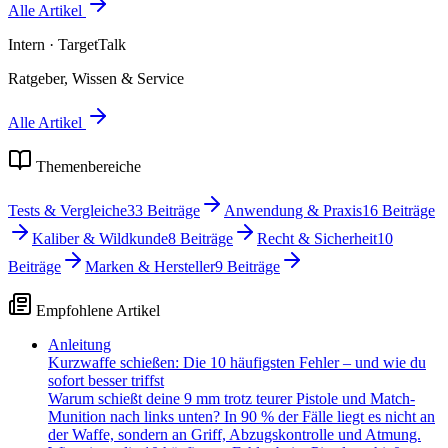
Alle Artikel
Intern
· TargetTalk
Ratgeber, Wissen & Service
Alle Artikel
Themenbereiche
Tests & Vergleiche
33
Beiträge
Anwendung & Praxis
16
Beiträge
Kaliber & Wildkunde
8
Beiträge
Recht & Sicherheit
10
Beiträge
Marken & Hersteller
9
Beiträge
Empfohlene Artikel
Anleitung
Kurzwaffe schießen: Die 10 häufigsten Fehler – und wie du
sofort besser triffst
Warum schießt deine 9 mm trotz teurer Pistole und Match-
Munition nach links unten? In 90 % der Fälle liegt es nicht an
der Waffe, sondern an Griff, Abzugskontrolle und Atmung.