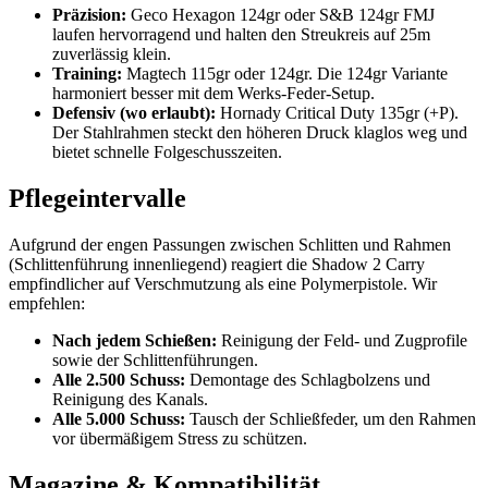
Präzision:
Geco Hexagon 124gr oder S&B 124gr FMJ
laufen hervorragend und halten den Streukreis auf 25m
zuverlässig klein.
Training:
Magtech 115gr oder 124gr. Die 124gr Variante
harmoniert besser mit dem Werks-Feder-Setup.
Defensiv (wo erlaubt):
Hornady Critical Duty 135gr (+P).
Der Stahlrahmen steckt den höheren Druck klaglos weg und
bietet schnelle Folgeschusszeiten.
Pflegeintervalle
Aufgrund der engen Passungen zwischen Schlitten und Rahmen
(Schlittenführung innenliegend) reagiert die Shadow 2 Carry
empfindlicher auf Verschmutzung als eine Polymerpistole. Wir
empfehlen:
Nach jedem Schießen:
Reinigung der Feld- und Zugprofile
sowie der Schlittenführungen.
Alle 2.500 Schuss:
Demontage des Schlagbolzens und
Reinigung des Kanals.
Alle 5.000 Schuss:
Tausch der Schließfeder, um den Rahmen
vor übermäßigem Stress zu schützen.
Magazine & Kompatibilität