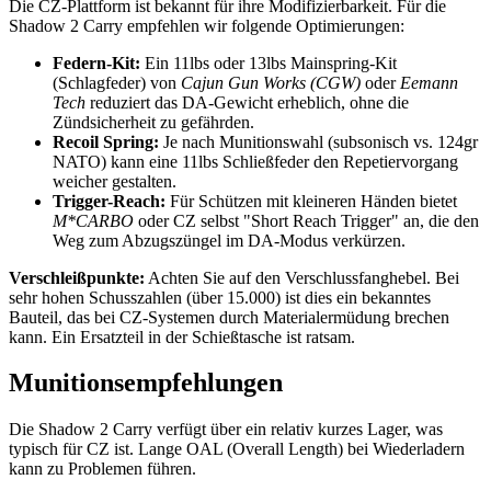
Die CZ-Plattform ist bekannt für ihre Modifizierbarkeit. Für die
Shadow 2 Carry empfehlen wir folgende Optimierungen:
Federn-Kit:
Ein 11lbs oder 13lbs Mainspring-Kit
(Schlagfeder) von
Cajun Gun Works (CGW)
oder
Eemann
Tech
reduziert das DA-Gewicht erheblich, ohne die
Zündsicherheit zu gefährden.
Recoil Spring:
Je nach Munitionswahl (subsonisch vs. 124gr
NATO) kann eine 11lbs Schließfeder den Repetiervorgang
weicher gestalten.
Trigger-Reach:
Für Schützen mit kleineren Händen bietet
M*CARBO
oder CZ selbst "Short Reach Trigger" an, die den
Weg zum Abzugszüngel im DA-Modus verkürzen.
Verschleißpunkte:
Achten Sie auf den Verschlussfanghebel. Bei
sehr hohen Schusszahlen (über 15.000) ist dies ein bekanntes
Bauteil, das bei CZ-Systemen durch Materialermüdung brechen
kann. Ein Ersatzteil in der Schießtasche ist ratsam.
Munitionsempfehlungen
Die Shadow 2 Carry verfügt über ein relativ kurzes Lager, was
typisch für CZ ist. Lange OAL (Overall Length) bei Wiederladern
kann zu Problemen führen.