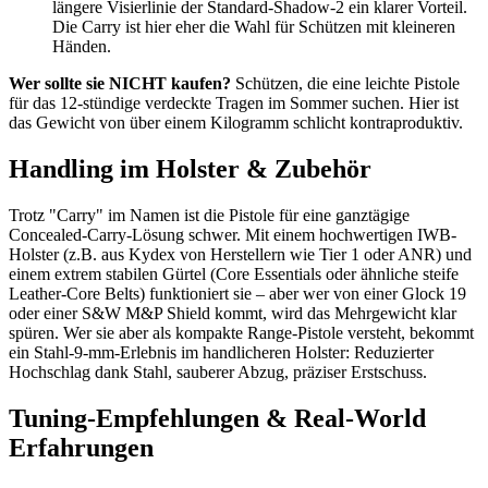
längere Visierlinie der Standard-Shadow-2 ein klarer Vorteil.
Die Carry ist hier eher die Wahl für Schützen mit kleineren
Händen.
Wer sollte sie NICHT kaufen?
Schützen, die eine leichte Pistole
für das 12-stündige verdeckte Tragen im Sommer suchen. Hier ist
das Gewicht von über einem Kilogramm schlicht kontraproduktiv.
Handling im Holster & Zubehör
Trotz "Carry" im Namen ist die Pistole für eine ganztägige
Concealed-Carry-Lösung schwer. Mit einem hochwertigen IWB-
Holster (z.B. aus Kydex von Herstellern wie Tier 1 oder ANR) und
einem extrem stabilen Gürtel (Core Essentials oder ähnliche steife
Leather-Core Belts) funktioniert sie – aber wer von einer Glock 19
oder einer S&W M&P Shield kommt, wird das Mehrgewicht klar
spüren. Wer sie aber als kompakte Range-Pistole versteht, bekommt
ein Stahl-9-mm-Erlebnis im handlicheren Holster: Reduzierter
Hochschlag dank Stahl, sauberer Abzug, präziser Erstschuss.
Tuning-Empfehlungen & Real-World
Erfahrungen