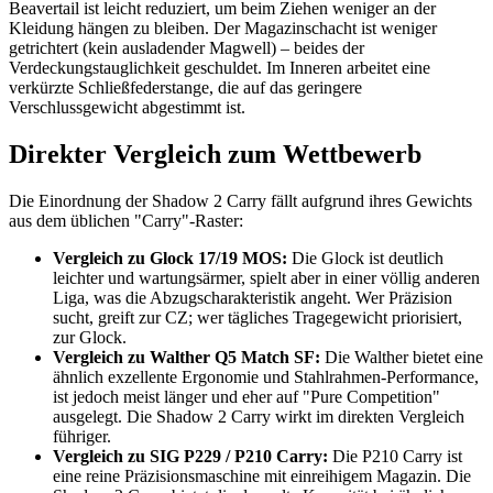
Beavertail ist leicht reduziert, um beim Ziehen weniger an der
Kleidung hängen zu bleiben. Der Magazinschacht ist weniger
getrichtert (kein ausladender Magwell) – beides der
Verdeckungstauglichkeit geschuldet. Im Inneren arbeitet eine
verkürzte Schließfederstange, die auf das geringere
Verschlussgewicht abgestimmt ist.
Direkter Vergleich zum Wettbewerb
Die Einordnung der Shadow 2 Carry fällt aufgrund ihres Gewichts
aus dem üblichen "Carry"-Raster:
Vergleich zu Glock 17/19 MOS:
Die Glock ist deutlich
leichter und wartungsärmer, spielt aber in einer völlig anderen
Liga, was die Abzugscharakteristik angeht. Wer Präzision
sucht, greift zur CZ; wer tägliches Tragegewicht priorisiert,
zur Glock.
Vergleich zu Walther Q5 Match SF:
Die Walther bietet eine
ähnlich exzellente Ergonomie und Stahlrahmen-Performance,
ist jedoch meist länger und eher auf "Pure Competition"
ausgelegt. Die Shadow 2 Carry wirkt im direkten Vergleich
führiger.
Vergleich zu SIG P229 / P210 Carry:
Die P210 Carry ist
eine reine Präzisionsmaschine mit einreihigem Magazin. Die