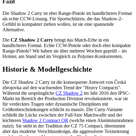
Fazit
Die Shadow 2 Carry ist eher Range-Pistole im handlicheren Format
als echte CCW-Lösung. Für Sportschützen, die das Shadow-2-
Gefühl in kompakter ziehen wollen, ist sie eine spannende
Alternative.
Die
CZ Shadow 2 Carry
bringt das Match-Erbe in ein
handlicheres Format. Echte CCW-Pistole oder doch eher kompakte
Range-Pistole? Wir haben sie über mehrere Wochen geprüft – im
Holster, am Stand und im Vergleich zu Polymer-Konkurrenten.
Historie & Modellgeschichte
Die CZ Shadow 2 Carry ist die konsequente Antwort von Česká
zbrojovka auf den wachsenden Trend der "Heavy Compacts".
Während die ursprüngliche
CZ Shadow 2
im Jahr 2016 den IPSC-
Markt im Bereich der Production Division revolutionierte, war sie
für verdecktes Tragen oder dynamische Disziplinen mit
Größenbeschränkungen schlicht zu massiv. Die Carry-Variante
schließt die Lücke zwischen der Full-Size Matchwaffe und der
leichteren
Shadow 2 Compact OR
(welche einen Aluminiumrahmen
nutzt). Sie steht in der Tradition der CZ 75 Compact, übernimmt
aber das moderne Verschlussdesign, die aggressivere Texturierung