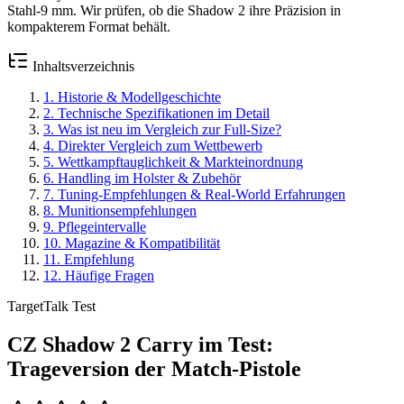
Stahl-9 mm. Wir prüfen, ob die Shadow 2 ihre Präzision in
kompakterem Format behält.
Inhaltsverzeichnis
1
.
Historie & Modellgeschichte
2
.
Technische Spezifikationen im Detail
3
.
Was ist neu im Vergleich zur Full-Size?
4
.
Direkter Vergleich zum Wettbewerb
5
.
Wettkampftauglichkeit & Markteinordnung
6
.
Handling im Holster & Zubehör
7
.
Tuning-Empfehlungen & Real-World Erfahrungen
8
.
Munitionsempfehlungen
9
.
Pflegeintervalle
10
.
Magazine & Kompatibilität
11
.
Empfehlung
12
.
Häufige Fragen
TargetTalk Test
CZ Shadow 2 Carry im Test:
Trageversion der Match-Pistole