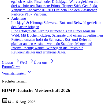
egal ob Ansitz, Pirsch oder Drückjagd. Wir vergleichen die
drei wichtigsten Bauarten: Primos Trigger Stick Gen 3, das
Vanguard Endeavor RL 303 Dreibein und den klassischen
Parforce P107 Vierbein.
Anleitung
Lockjagd & Kirrung: Schwarz-, Rot- und Rehwild gezielt an
den Ansitz bringen
Eine erfolgreiche Kirrung ist mehr als ein Eimer Mais im
Wald. Mit Buchenholzteer, Salzpaste und einem zuverlässigen
Futterautomaten holst du Schwarz-, Rot- und Rehwild
planbar an den Ansitz – wenn du Standort, Menge und
Intervall richtig wählst. Wir zeigen die Praxis für
Reviereinsteiger und erfahrene Jäger.
Glossar
FAQ
Über uns
Forum
News
Veranstaltungen
Nächster Termin
BDMP Deutsche Meisterschaft 2026
14.–16. Aug. 2026