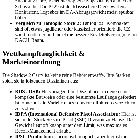
Shadow 2 Carry bietet die doppelte Kapazität bei ähnlicher
Schussruhe. Die P229 ist der klassischere Dienstwaffen-
Konkurrent, liegt aber im DA-Abzugsgewicht meist spürbar
höher.
Vergleich zu Tanfoglio Stock 2:
Tanfoglios "Kompakte"
sind oft etwas jagdlicher oder klassischer orientiert; die CZ
wirkt moderner und bietet die bessere Ersatzteilversorgung im
DACH-Raum.
Wettkampftauglichkeit &
Markteinordnung
Die Shadow 2 Carry ist keine reine Behördenwaffe. Ihre Stärken
spielt sie in folgenden Disziplinen aus:
BDS / DSB:
Hervorragend für Disziplinen, in denen eine
kompakte Bauweise oder eine bestimmte Lauflänge gefordert
ist, ohne auf die Vorteile eines schweren Rahmens verzichten
zu wollen.
IDPA (International Defensive Pistol Association):
Hier ist
sie in der Stock Service Pistol (SSP) Division zu Hause. Das
Gewicht liegt oft knapp unter dem Limit, was maximales
Recoil-Management erlaubt.
IPSC Production:
Theoretisch möglich, aber hier ist die