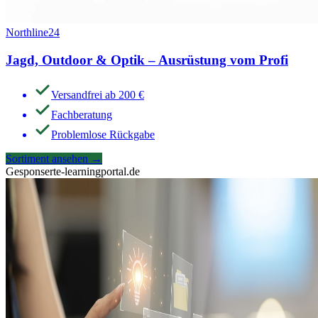
Northline24
Jagd, Outdoor & Optik – Ausrüstung vom Profi
Versandfrei ab 200 €
Fachberatung
Problemlose Rückgabe
Sortiment ansehen
→
Gesponsert
e-learningportal.de