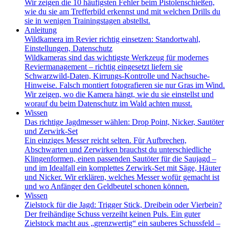
Wir zeigen die 10 häufigsten Fehler beim Pistolenschießen,
wie du sie am Trefferbild erkennst und mit welchen Drills du
sie in wenigen Trainingstagen abstellst.
Anleitung
Wildkamera im Revier richtig einsetzen: Standortwahl,
Einstellungen, Datenschutz
Wildkameras sind das wichtigste Werkzeug für modernes
Reviermanagement – richtig eingesetzt liefern sie
Schwarzwild-Daten, Kirrungs-Kontrolle und Nachsuche-
Hinweise. Falsch montiert fotografieren sie nur Gras im Wind.
Wir zeigen, wo die Kamera hängt, wie du sie einstellst und
worauf du beim Datenschutz im Wald achten musst.
Wissen
Das richtige Jagdmesser wählen: Drop Point, Nicker, Sautöter
und Zerwirk-Set
Ein einziges Messer reicht selten. Für Aufbrechen,
Abschwarten und Zerwirken brauchst du unterschiedliche
Klingenformen, einen passenden Sautöter für die Saujagd –
und im Idealfall ein komplettes Zerwirk-Set mit Säge, Häuter
und Nicker. Wir erklären, welches Messer wofür gemacht ist
und wo Anfänger den Geldbeutel schonen können.
Wissen
Zielstock für die Jagd: Trigger Stick, Dreibein oder Vierbein?
Der freihändige Schuss verzeiht keinen Puls. Ein guter
Zielstock macht aus „grenzwertig“ ein sauberes Schussfeld –