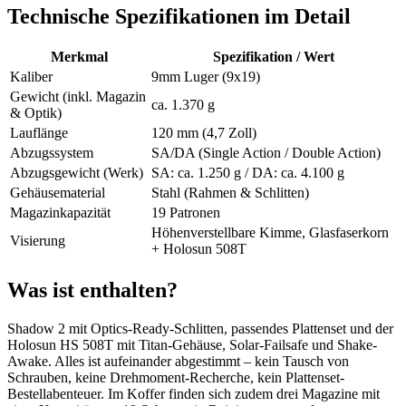
Technische Spezifikationen im Detail
Merkmal
Spezifikation / Wert
Kaliber
9mm Luger (9x19)
Gewicht (inkl. Magazin
ca. 1.370 g
& Optik)
Lauflänge
120 mm (4,7 Zoll)
Abzugssystem
SA/DA (Single Action / Double Action)
Abzugsgewicht (Werk)
SA: ca. 1.250 g / DA: ca. 4.100 g
Gehäusematerial
Stahl (Rahmen & Schlitten)
Magazinkapazität
19 Patronen
Höhenverstellbare Kimme, Glasfaserkorn
Visierung
+ Holosun 508T
Was ist enthalten?
Shadow 2 mit Optics-Ready-Schlitten, passendes Plattenset und der
Holosun HS 508T mit Titan-Gehäuse, Solar-Failsafe und Shake-
Awake. Alles ist aufeinander abgestimmt – kein Tausch von
Schrauben, keine Drehmoment-Recherche, kein Plattenset-
Bestellabenteuer. Im Koffer finden sich zudem drei Magazine mit