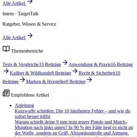
Alle Artikel
Intern
· TargetTalk
Ratgeber, Wissen & Service
Alle Artikel
Themenbereiche
Tests & Vergleiche
33
Beiträge
Anwendung & Praxis
16
Beiträge
Kaliber & Wildkunde
8
Beiträge
Recht & Sicherheit
10
Beiträge
Marken & Hersteller
9
Beiträge
Empfohlene Artikel
Anleitung
Kurzwaffe schießen: Die 10 häufigsten Fehler – und wie du
sofort besser triffst
Warum schießt deine 9 mm trotz teurer Pistole und Match-
Munition nach links unten? In 90 % der Fälle liegt es nicht an
der Waffe, sondern an Griff, Abzugskontrolle und Atmung.