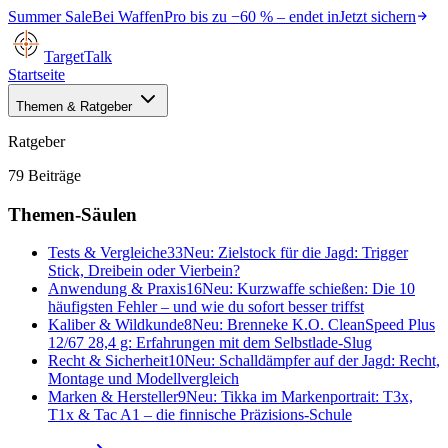
Summer Sale
Bei
WaffenPro
bis zu
−60 %
– endet in
Jetzt sichern
TargetTalk
Startseite
Themen & Ratgeber
Ratgeber
79
Beiträge
Themen-Säulen
Tests & Vergleiche
33
Neu:
Zielstock für die Jagd: Trigger
Stick, Dreibein oder Vierbein?
Anwendung & Praxis
16
Neu:
Kurzwaffe schießen: Die 10
häufigsten Fehler – und wie du sofort besser triffst
Kaliber & Wildkunde
8
Neu:
Brenneke K.O. CleanSpeed Plus
12/67 28,4 g: Erfahrungen mit dem Selbstlade-Slug
Recht & Sicherheit
10
Neu:
Schalldämpfer auf der Jagd: Recht,
Montage und Modellvergleich
Marken & Hersteller
9
Neu:
Tikka im Markenportrait: T3x,
T1x & Tac A1 – die finnische Präzisions-Schule