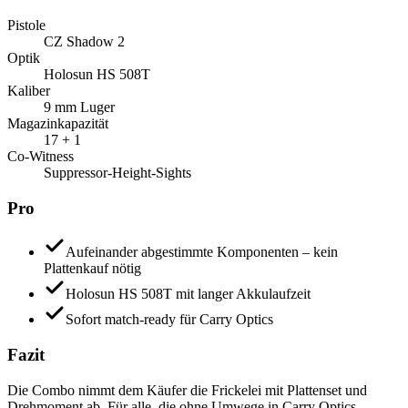
Pistole
CZ Shadow 2
Optik
Holosun HS 508T
Kaliber
9 mm Luger
Magazinkapazität
17 + 1
Co-Witness
Suppressor-Height-Sights
Pro
Aufeinander abgestimmte Komponenten – kein
Plattenkauf nötig
Holosun HS 508T mit langer Akkulaufzeit
Sofort match-ready für Carry Optics
Fazit
Die Combo nimmt dem Käufer die Frickelei mit Plattenset und
Drehmoment ab. Für alle, die ohne Umwege in Carry Optics