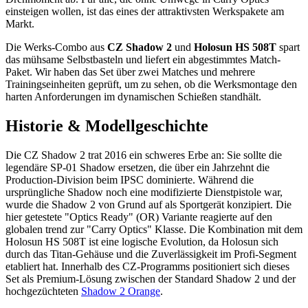
einsteigen wollen, ist das eines der attraktivsten Werkspakete am
Markt.
Die Werks-Combo aus
CZ Shadow 2
und
Holosun HS 508T
spart
das mühsame Selbstbasteln und liefert ein abgestimmtes Match-
Paket. Wir haben das Set über zwei Matches und mehrere
Trainingseinheiten geprüft, um zu sehen, ob die Werksmontage den
harten Anforderungen im dynamischen Schießen standhält.
Historie & Modellgeschichte
Die CZ Shadow 2 trat 2016 ein schweres Erbe an: Sie sollte die
legendäre SP-01 Shadow ersetzen, die über ein Jahrzehnt die
Production-Division beim IPSC dominierte. Während die
ursprüngliche Shadow noch eine modifizierte Dienstpistole war,
wurde die Shadow 2 von Grund auf als Sportgerät konzipiert. Die
hier getestete "Optics Ready" (OR) Variante reagierte auf den
globalen trend zur "Carry Optics" Klasse. Die Kombination mit dem
Holosun HS 508T ist eine logische Evolution, da Holosun sich
durch das Titan-Gehäuse und die Zuverlässigkeit im Profi-Segment
etabliert hat. Innerhalb des CZ-Programms positioniert sich dieses
Set als Premium-Lösung zwischen der Standard Shadow 2 und der
hochgezüchteten
Shadow 2 Orange
.