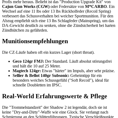
Profis mehr heraus. Beliebt ist das "Production Upgrade Kit" von
Cajun Gun Works (CGW)
oder Federsätze von
M*CARBO
. Ein
Wechsel auf eine 11 lbs oder 13 lbs Rückholfeder (Recoil Spring)
verbessert das Schussverhalten bei weicher Sportmunition. Für den
Abzug empfiehlt sich eine 13 lbs Schlagfeder (Mainspring), um das
DA-Gewicht deutlich zu senken, ohne die Zündsicherheit bei harten
Zündhütchen zu gefährden.
Munitionsempfehlungen
Die CZ-Läufe haben oft ein kurzes Lager (short throat).
Geco 124gr FMJ:
Der Standard. Läuft absolut störungsfrei
und hält die 10 auf 25 Meter.
Magtech 124gr:
Etwas "härter" im Impuls, aber sehr präzise.
Sellier & Bellot 140gr Subsonic:
Geheimtipp für ein
besonders weiches Schussgefühl ("Soft Recoil"), ideal für
schnelle Doubletten im IPSC.
Real-World Erfahrungswerte & Pflege
Die "Trommelstandzeit" der Shadow 2 ist legendär, doch sie ist
keine "Dry-and-Dirty"-Waffe wie eine Glock. Sie verlangt nach
Schmierung an den Schlittenführungen. Typische Verschleißpunkte