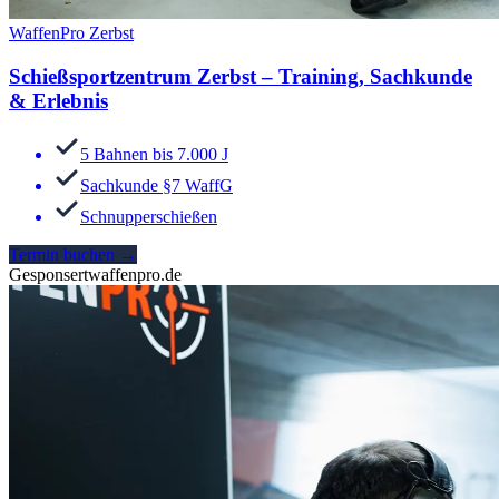
WaffenPro Zerbst
Schießsportzentrum Zerbst – Training, Sachkunde
& Erlebnis
5 Bahnen bis 7.000 J
Sachkunde §7 WaffG
Schnupperschießen
Termin buchen
→
Gesponsert
waffenpro.de