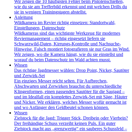
Wir zeigen die 10 häufigsten Fehler beim Pistolenschießen,
wie du sie am Trefferbild erkennst und mit welchen Drills du
sie in wenigen Trainingstagen abstellst.
Anleitung
Wildkamera im Revier richtig einsetzen: Standortwahl,
Einstellungen, Datenschutz
Wildkameras sind das wichtigste Werkzeug für modernes
Reviermanagement – richtig eingesetzt liefern sie
Schwarzwild-Daten, Kirrungs-Kontrolle und Nachsuche-
Hinweise. Falsch montiert fotografieren sie nur Gras im Wind.
Wir zeigen, wo die Kamera hängt, wie du sie einstellst und
worauf du beim Datenschutz im Wald achten musst.
Wissen
Das richtige Jagdmesser wählen: Drop Point, Nicker, Sautöter
und Zerwirk-Set
Ein einziges Messer reicht selten. Für Aufbrechen,
Abschwarten und Zerwirken brauchst du unterschiedliche
Klingenformen, einen passenden Sautöter für die Saujagd –
und im Idealfall ein komplettes Zerwirk-Set mit Säge, Häuter
und Nicker. Wir erklären, welches Messer wofür gemacht ist
und wo Anfänger den Geldbeutel schonen können.
Wissen
Zielstock für die Jagd: Trigger Stick, Dreibein oder Vierbein?
Der freihändige Schuss verzeiht keinen Puls. Ein guter
Zielstock macht aus „grenzwertig“ ein sauberes Schussfeld –