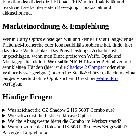
Funktion deaktiviert die LED nach 10 Minuten Inaktivität und
reaktiviert sie bei der ersten Bewegung – praxisnah und
akkuschonend.
Markteinordnung & Empfehlung
Wer in Carry Optics einsteigen will und keine Lust auf langwierige
Plattenset-Recherche oder Kompatibilitätsprobleme hat, findet hier
das ideale Werks-Paket. Das Preis-Leistungs-Verhältnis ist
ungeschlagen, wenn man Einzelpreise von Waffe, Optik und
Montageplatte addiert.
Wer sollte NICHT kaufen?
Schützen mit
sehr kleinen Händen (hier ist die
Shadow 2 Compact
oder eine
Walther besser geeignet) oder reine Statik-Schützen, die ein maximal
langes Visierbild ohne Optik suchen. Direkt bei
WaffenPro
verfügbar.
Häufige Fragen
Was zeichnet die CZ Shadow 2 HS 508T Combo aus?
Wie schwer ist die Pistole inklusive Optik?
Welche Abzugswerte bietet die Combo im Werkszustand?
Warum wurde das Holosun HS 508T für dieses Set gewählt?
Anzeige · Empfehlung