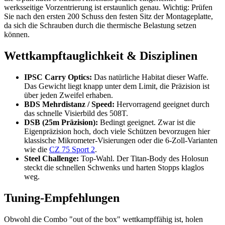
werksseitige Vorzentrierung ist erstaunlich genau. Wichtig: Prüfen
Sie nach den ersten 200 Schuss den festen Sitz der Montageplatte,
da sich die Schrauben durch die thermische Belastung setzen
können.
Wettkampftauglichkeit & Disziplinen
IPSC Carry Optics:
Das natürliche Habitat dieser Waffe.
Das Gewicht liegt knapp unter dem Limit, die Präzision ist
über jeden Zweifel erhaben.
BDS Mehrdistanz / Speed:
Hervorragend geeignet durch
das schnelle Visierbild des 508T.
DSB (25m Präzision):
Bedingt geeignet. Zwar ist die
Eigenpräzision hoch, doch viele Schützen bevorzugen hier
klassische Mikrometer-Visierungen oder die 6-Zoll-Varianten
wie die
CZ 75 Sport 2
.
Steel Challenge:
Top-Wahl. Der Titan-Body des Holosun
steckt die schnellen Schwenks und harten Stopps klaglos
weg.
Tuning-Empfehlungen
Obwohl die Combo "out of the box" wettkampffähig ist, holen