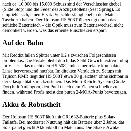
nach ca. 10.000 bis 15.000 Schuss sind der Verschlussfanghebel
(Slide Stop) und die Feder des Abzugsstollens (Sear Spring). Es
empfiehlt sich, einen Ersatz-Verschlussfanghebel in der Match-
Tasche zu haben. Der Holosun HS 508T überzeugt durch das
seitliche Batteriefach – die Optik muss zum Batteriewechsel nicht
demontiert werden, was das erneute Einschießen erspart.
Auf der Bahn
Mit Reddot fallen Splitter unter 0,2 s zwischen Folgeschüssen
problemlos. Die Pistole bleibt durch das Stahl-Gewicht extrem ruhig
im Visier – das macht den HS 508T mit seiner relativ kompakten
Linse hervorragend nutzbar. Im direkten Vergleich zu Setups mit
Trijicon RMR liegt der HS 508T etwa 30 g leichter, ohne sichtbar in
der Glasqualität zurückzustehen. Das Multi-Reticle-System (Circle-
Dot) hilft Anfängern, den Punkt nach dem Ziehen schneller zu
finden, während Profis meist den puren 2-MOA-Punkt bevorzugen.
Akku & Robustheit
Der Holosun HS 508T läuft mit CR1632-Batterie plus Solar-
Failsafe. Bei moderater Nutzung hält die Batterie über 2 Jahre, das
Solarpanel gleicht Akkuabfall im Match aus. Die Shake-Awake-