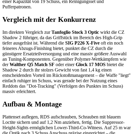
einer Kapazität von 19 Schuss, ein Reinigungsset und
Pufferpatronen.
Vergleich mit der Konkurrenz
Im direkten Vergleich zur
Tanfoglio Stock 3 Optic
wirkt die CZ
Shadow 2 führiger, da das Griffstück im Bereich des High-Grip
tiefer ausgefräst ist. Während die
SIG P226 X-Five
oft ein noch
feineres Abzugs-Finishing bietet, punktet die CZ durch die
günstigere Ersatzteilversorgung und eine massiv größere Auswahl
an Tuning-Komponenten. Gegenüber Polymer-Wettkämpfern wie
der
Walther Q5 Match SF
oder einer
Glock 17 MOS
bietet die
Shadow 2 durch ihr stolzes Gewicht von fast 1,4 kg einen
entscheidenden Vorteil im Rückstoßmanagement – die Waffe "liegt"
einfach ruhiger im Schuss, was gerade bei der Nutzung eines
Reddots das "Dot-Tracking" (Verfolgen des Punktes im Schuss)
massiv erleichtert.
Aufbau & Montage
Plattenset auflegen, RDS aufschrauben, Schrauben mit blauem
Loctite sichern und auf 1,2 Nm anziehen, fertig. Die Suppressor-
Height-Sights ermöglichen Lower-Third-Co-Witness. Auf 25 m war
die Optik nach 3 Schuss Anschuss präzise eingerichtet – die