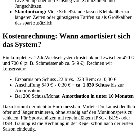
Live-Setup oder den Einstieg von Schützinnen und
Jungschützen.
Standnutzung:
Viele Schießstände lassen Kleinkaliber zu
längeren Zeiten oder günstigeren Tarifen zu als Großkaliber –
das spart zusätzlich.
Kostenrechnung: Wann amortisiert sich
das System?
Ein komplettes .22-lr-Wechselsystem kostet aktuell zwischen 450 €
und 700 € (z. B. Schmeisser ab ca. 549 €). Rechnen wir
konservativ:
Ersparnis pro Schuss .22 lr vs. .223 Rem: ca. 0,30 €
Anschaffung 549 € ÷ 0,30 € =
ca. 1.830 Schuss
bis zur
Amortisation
Bei 200 Schuss/Monat:
Amortisation in unter 10 Monaten
Dazu kommt der nicht in Euro messbare Vorteil: Du kannst deutlich
öfter und länger trainieren, ohne ständig auf den Munitionspreis zu
schielen. Für Sportschützen mit regelmäßigem IPSC-, BDS- oder
DSB-Training ist die Rechnung in der Regel schon nach der ersten
Saison eindeutig.