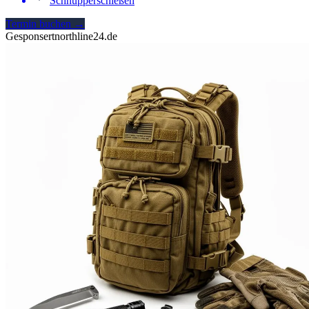
Schnupperschießen
Termin buchen
→
Gesponsert
northline24.de