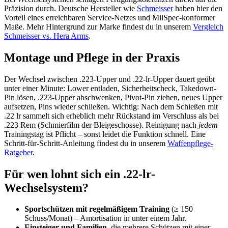
Präzision durch. Deutsche Hersteller wie
Schmeisser
haben hier den
Vorteil eines erreichbaren Service-Netzes und MilSpec-konformer
Maße. Mehr Hintergrund zur Marke findest du in unserem
Vergleich
Schmeisser vs. Hera Arms
.
Montage und Pflege in der Praxis
Der Wechsel zwischen .223-Upper und .22-lr-Upper dauert geübt
unter einer Minute: Lower entladen, Sicherheitscheck, Takedown-
Pin lösen, .223-Upper abschwenken, Pivot-Pin ziehen, neues Upper
aufsetzen, Pins wieder schließen. Wichtig: Nach dem Schießen mit
.22 lr sammelt sich erheblich mehr Rückstand im Verschluss als bei
.223 Rem (Schmierfilm der Bleigeschosse). Reinigung nach
jedem
Trainingstag ist Pflicht – sonst leidet die Funktion schnell. Eine
Schritt-für-Schritt-Anleitung findest du in unserem
Waffenpflege-
Ratgeber
.
Für wen lohnt sich ein .22-lr-
Wechselsystem?
Sportschützen mit regelmäßigem Training
(≥ 150
Schuss/Monat) – Amortisation in unter einem Jahr.
Einsteiger und Familien
, die mehrere Schützen mit einer