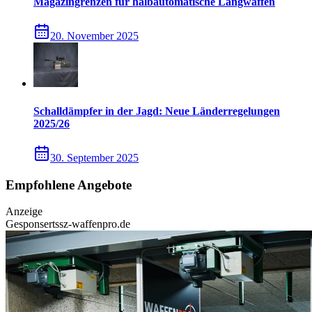
Magazingrenzen für halbautomatische Langwaffen
20. November 2025
Schalldämpfer in der Jagd: Neue Länderregelungen
2025/26
30. September 2025
Empfohlene Angebote
Anzeige
Gesponsert
ssz-waffenpro.de