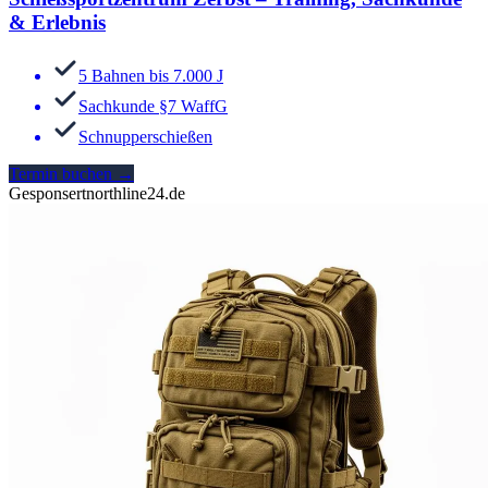
& Erlebnis
5 Bahnen bis 7.000 J
Sachkunde §7 WaffG
Schnupperschießen
Termin buchen
→
Gesponsert
northline24.de