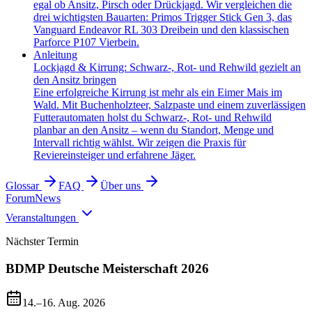
egal ob Ansitz, Pirsch oder Drückjagd. Wir vergleichen die
drei wichtigsten Bauarten: Primos Trigger Stick Gen 3, das
Vanguard Endeavor RL 303 Dreibein und den klassischen
Parforce P107 Vierbein.
Anleitung
Lockjagd & Kirrung: Schwarz-, Rot- und Rehwild gezielt an
den Ansitz bringen
Eine erfolgreiche Kirrung ist mehr als ein Eimer Mais im
Wald. Mit Buchenholzteer, Salzpaste und einem zuverlässigen
Futterautomaten holst du Schwarz-, Rot- und Rehwild
planbar an den Ansitz – wenn du Standort, Menge und
Intervall richtig wählst. Wir zeigen die Praxis für
Reviereinsteiger und erfahrene Jäger.
Glossar
FAQ
Über uns
Forum
News
Veranstaltungen
Nächster Termin
BDMP Deutsche Meisterschaft 2026
14.–16. Aug. 2026