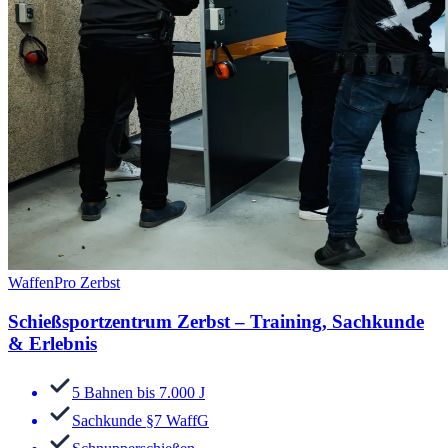
WaffenPro Zerbst
Schießsportzentrum Zerbst – Training, Sachkunde
& Erlebnis
5 Bahnen bis 7.000 J
Sachkunde §7 WaffG