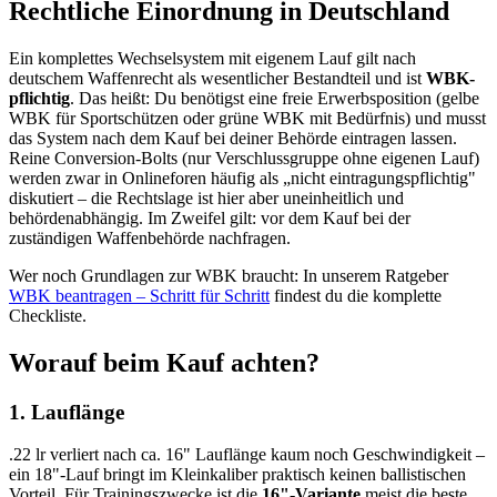
Rechtliche Einordnung in Deutschland
Ein komplettes Wechselsystem mit eigenem Lauf gilt nach
deutschem Waffenrecht als wesentlicher Bestandteil und ist
WBK-
pflichtig
. Das heißt: Du benötigst eine freie Erwerbsposition (gelbe
WBK für Sportschützen oder grüne WBK mit Bedürfnis) und musst
das System nach dem Kauf bei deiner Behörde eintragen lassen.
Reine Conversion-Bolts (nur Verschlussgruppe ohne eigenen Lauf)
werden zwar in Onlineforen häufig als „nicht eintragungspflichtig"
diskutiert – die Rechtslage ist hier aber uneinheitlich und
behördenabhängig. Im Zweifel gilt: vor dem Kauf bei der
zuständigen Waffenbehörde nachfragen.
Wer noch Grundlagen zur WBK braucht: In unserem Ratgeber
WBK beantragen – Schritt für Schritt
findest du die komplette
Checkliste.
Worauf beim Kauf achten?
1. Lauflänge
.22 lr verliert nach ca. 16" Lauflänge kaum noch Geschwindigkeit –
ein 18"-Lauf bringt im Kleinkaliber praktisch keinen ballistischen
Vorteil. Für Trainingszwecke ist die
16"-Variante
meist die beste