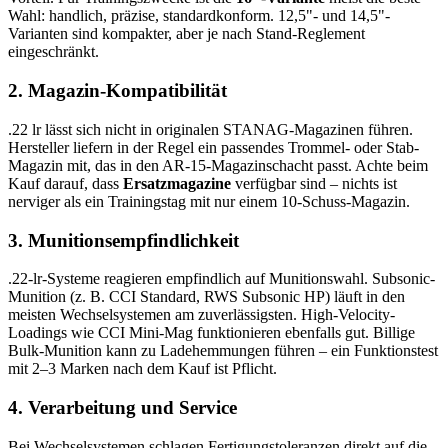
Wahl: handlich, präzise, standardkonform. 12,5"- und 14,5"-
Varianten sind kompakter, aber je nach Stand-Reglement
eingeschränkt.
2. Magazin-Kompatibilität
.22 lr lässt sich nicht in originalen STANAG-Magazinen führen.
Hersteller liefern in der Regel ein passendes Trommel- oder Stab-
Magazin mit, das in den AR-15-Magazinschacht passt. Achte beim
Kauf darauf, dass
Ersatzmagazine
verfügbar sind – nichts ist
nerviger als ein Trainingstag mit nur einem 10-Schuss-Magazin.
3. Munitionsempfindlichkeit
.22-lr-Systeme reagieren empfindlich auf Munitionswahl. Subsonic-
Munition (z. B. CCI Standard, RWS Subsonic HP) läuft in den
meisten Wechselsystemen am zuverlässigsten. High-Velocity-
Loadings wie CCI Mini-Mag funktionieren ebenfalls gut. Billige
Bulk-Munition kann zu Ladehemmungen führen – ein Funktionstest
mit 2–3 Marken nach dem Kauf ist Pflicht.
4. Verarbeitung und Service
Bei Wechselsystemen schlagen Fertigungstoleranzen direkt auf die