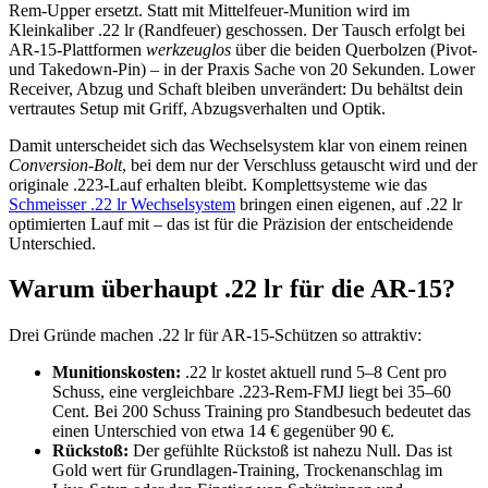
Rem-Upper ersetzt. Statt mit Mittelfeuer-Munition wird im
Kleinkaliber .22 lr (Randfeuer) geschossen. Der Tausch erfolgt bei
AR-15-Plattformen
werkzeuglos
über die beiden Querbolzen (Pivot-
und Takedown-Pin) – in der Praxis Sache von 20 Sekunden. Lower
Receiver, Abzug und Schaft bleiben unverändert: Du behältst dein
vertrautes Setup mit Griff, Abzugsverhalten und Optik.
Damit unterscheidet sich das Wechselsystem klar von einem reinen
Conversion-Bolt
, bei dem nur der Verschluss getauscht wird und der
originale .223-Lauf erhalten bleibt. Komplettsysteme wie das
Schmeisser .22 lr Wechselsystem
bringen einen eigenen, auf .22 lr
optimierten Lauf mit – das ist für die Präzision der entscheidende
Unterschied.
Warum überhaupt .22 lr für die AR-15?
Drei Gründe machen .22 lr für AR-15-Schützen so attraktiv:
Munitionskosten:
.22 lr kostet aktuell rund 5–8 Cent pro
Schuss, eine vergleichbare .223-Rem-FMJ liegt bei 35–60
Cent. Bei 200 Schuss Training pro Standbesuch bedeutet das
einen Unterschied von etwa 14 € gegenüber 90 €.
Rückstoß:
Der gefühlte Rückstoß ist nahezu Null. Das ist
Gold wert für Grundlagen-Training, Trockenanschlag im