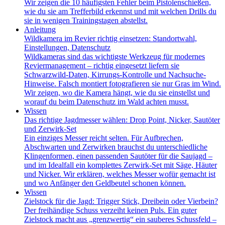
Wir zeigen die 10 häufigsten Fehler beim Pistolenschießen,
wie du sie am Trefferbild erkennst und mit welchen Drills du
sie in wenigen Trainingstagen abstellst.
Anleitung
Wildkamera im Revier richtig einsetzen: Standortwahl,
Einstellungen, Datenschutz
Wildkameras sind das wichtigste Werkzeug für modernes
Reviermanagement – richtig eingesetzt liefern sie
Schwarzwild-Daten, Kirrungs-Kontrolle und Nachsuche-
Hinweise. Falsch montiert fotografieren sie nur Gras im Wind.
Wir zeigen, wo die Kamera hängt, wie du sie einstellst und
worauf du beim Datenschutz im Wald achten musst.
Wissen
Das richtige Jagdmesser wählen: Drop Point, Nicker, Sautöter
und Zerwirk-Set
Ein einziges Messer reicht selten. Für Aufbrechen,
Abschwarten und Zerwirken brauchst du unterschiedliche
Klingenformen, einen passenden Sautöter für die Saujagd –
und im Idealfall ein komplettes Zerwirk-Set mit Säge, Häuter
und Nicker. Wir erklären, welches Messer wofür gemacht ist
und wo Anfänger den Geldbeutel schonen können.
Wissen
Zielstock für die Jagd: Trigger Stick, Dreibein oder Vierbein?
Der freihändige Schuss verzeiht keinen Puls. Ein guter
Zielstock macht aus „grenzwertig“ ein sauberes Schussfeld –