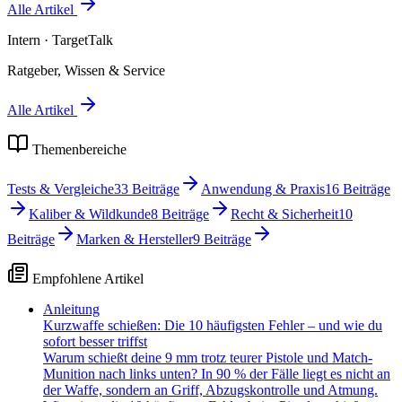
Alle Artikel
Intern
· TargetTalk
Ratgeber, Wissen & Service
Alle Artikel
Themenbereiche
Tests & Vergleiche
33
Beiträge
Anwendung & Praxis
16
Beiträge
Kaliber & Wildkunde
8
Beiträge
Recht & Sicherheit
10
Beiträge
Marken & Hersteller
9
Beiträge
Empfohlene Artikel
Anleitung
Kurzwaffe schießen: Die 10 häufigsten Fehler – und wie du
sofort besser triffst
Warum schießt deine 9 mm trotz teurer Pistole und Match-
Munition nach links unten? In 90 % der Fälle liegt es nicht an
der Waffe, sondern an Griff, Abzugskontrolle und Atmung.