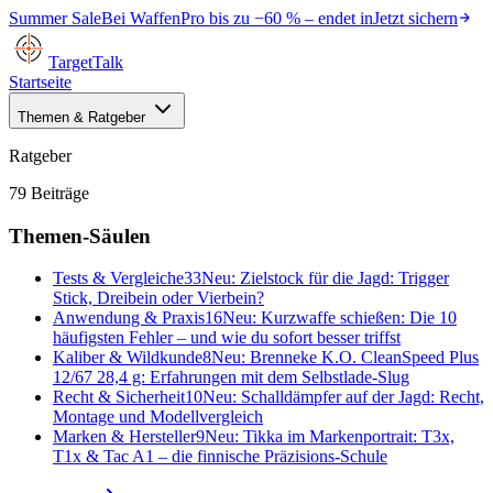
Summer Sale
Bei
WaffenPro
bis zu
−60 %
– endet in
Jetzt sichern
TargetTalk
Startseite
Themen & Ratgeber
Ratgeber
79
Beiträge
Themen-Säulen
Tests & Vergleiche
33
Neu:
Zielstock für die Jagd: Trigger
Stick, Dreibein oder Vierbein?
Anwendung & Praxis
16
Neu:
Kurzwaffe schießen: Die 10
häufigsten Fehler – und wie du sofort besser triffst
Kaliber & Wildkunde
8
Neu:
Brenneke K.O. CleanSpeed Plus
12/67 28,4 g: Erfahrungen mit dem Selbstlade-Slug
Recht & Sicherheit
10
Neu:
Schalldämpfer auf der Jagd: Recht,
Montage und Modellvergleich
Marken & Hersteller
9
Neu:
Tikka im Markenportrait: T3x,
T1x & Tac A1 – die finnische Präzisions-Schule