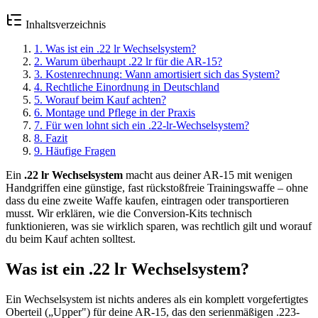
Inhaltsverzeichnis
1
.
Was ist ein .22 lr Wechselsystem?
2
.
Warum überhaupt .22 lr für die AR-15?
3
.
Kostenrechnung: Wann amortisiert sich das System?
4
.
Rechtliche Einordnung in Deutschland
5
.
Worauf beim Kauf achten?
6
.
Montage und Pflege in der Praxis
7
.
Für wen lohnt sich ein .22-lr-Wechselsystem?
8
.
Fazit
9
.
Häufige Fragen
Ein
.22 lr Wechselsystem
macht aus deiner AR-15 mit wenigen
Handgriffen eine günstige, fast rückstoßfreie Trainingswaffe – ohne
dass du eine zweite Waffe kaufen, eintragen oder transportieren
musst. Wir erklären, wie die Conversion-Kits technisch
funktionieren, was sie wirklich sparen, was rechtlich gilt und worauf
du beim Kauf achten solltest.
Was ist ein .22 lr Wechselsystem?
Ein Wechselsystem ist nichts anderes als ein komplett vorgefertigtes
Oberteil („Upper") für deine AR-15, das den serienmäßigen .223-