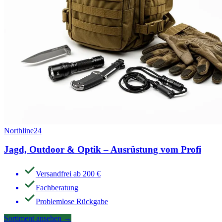
Northline24
Jagd, Outdoor & Optik – Ausrüstung vom Profi
Versandfrei ab 200 €
Fachberatung
Problemlose Rückgabe
Sortiment ansehen
→