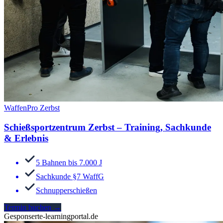
WaffenPro Zerbst
Schießsportzentrum Zerbst – Training, Sachkunde
& Erlebnis
5 Bahnen bis 7.000 J
Sachkunde §7 WaffG
Schnupperschießen
Termin buchen
→
Gesponsert
e-learningportal.de