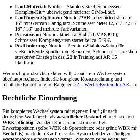
Lauf-Material:
Nordic = Stainless Steel; Schmeisser-
Komplett-Kit = überwiegend nitrierter CrMo-Lauf.
Lauflängen-Optionen:
Nordic 22RB konzentriert sich auf
16" mit German Handguard; Schmeisser bietet 12,5" / 14,5" /
16" / 18" und mehrere Farbvarianten.
Preisniveau:
Nordic aktuell ca. 854 € (UVP 899 €);
Schmeisser-Komplettsystem startet bei ca. 549 €.
Positionierung:
Nordic = Premium-Stainless-Setup für
vielschießende Sportler und Behörden; Schmeisser = preislich
attraktiver Einstieg in das .22-lr-Training auf AR-15-
Plattform.
Wer noch grundsätzlich klären will, ob sich ein Wechselsystem
überhaupt rechnet, findet die komplette Kostenrechnung und
rechtliche Einordnung im Ratgeber
.22 lr Wechselsystem für AR-15
.
Rechtliche Einordnung
Ein komplettes Wechselsystem mit eigenem Lauf gilt nach
deutschem Waffenrecht als
wesentlicher Bestandteil
und ist damit
WBK-pflichtig
. Vor dem Kauf brauchst du eine freie
Erwerbsposition (gelbe WBK als Sportschütze oder grüne WBK mit
Bedürfnis), nach dem Kauf muss das System bei der zuständigen
Waffenbehörde eingetragen werden. Wer noch keine WBK hat,