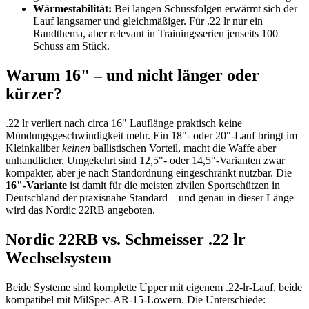
Wärmestabilität:
Bei langen Schussfolgen erwärmt sich der
Lauf langsamer und gleichmäßiger. Für .22 lr nur ein
Randthema, aber relevant in Trainingsserien jenseits 100
Schuss am Stück.
Warum 16" – und nicht länger oder
kürzer?
.22 lr verliert nach circa 16" Lauflänge praktisch keine
Mündungsgeschwindigkeit mehr. Ein 18"- oder 20"-Lauf bringt im
Kleinkaliber
keinen
ballistischen Vorteil, macht die Waffe aber
unhandlicher. Umgekehrt sind 12,5"- oder 14,5"-Varianten zwar
kompakter, aber je nach Standordnung eingeschränkt nutzbar. Die
16"-Variante
ist damit für die meisten zivilen Sportschützen in
Deutschland der praxisnahe Standard – und genau in dieser Länge
wird das Nordic 22RB angeboten.
Nordic 22RB vs. Schmeisser .22 lr
Wechselsystem
Beide Systeme sind komplette Upper mit eigenem .22-lr-Lauf, beide
kompatibel mit MilSpec-AR-15-Lowern. Die Unterschiede: