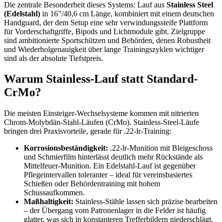
Die zentrale Besonderheit dieses Systems: Lauf aus
Stainless Steel
(Edelstahl)
in 16"/40,6 cm Länge, kombiniert mit einem deutschen
Handguard, der dem Setup eine sehr verwindungssteife Plattform
für Vorderschaftgriffe, Bipods und Lichtmodule gibt. Zielgruppe
sind ambitionierte Sportschützen und Behörden, denen Robustheit
und Wiederholgenauigkeit über lange Trainingszyklen wichtiger
sind als der absolute Tiefstpreis.
Warum Stainless-Lauf statt Standard-
CrMo?
Die meisten Einsteiger-Wechselsysteme kommen mit nitrierten
Chrom-Molybdän-Stahl-Läufen (CrMo). Stainless-Steel-Läufe
bringen drei Praxisvorteile, gerade für .22-lr-Training:
Korrosionsbeständigkeit:
.22-lr-Munition mit Bleigeschoss
und Schmierfilm hinterlässt deutlich mehr Rückstände als
Mittelfeuer-Munition. Ein Edelstahl-Lauf ist gegenüber
Pflegeintervallen toleranter – ideal für vereinsbasiertes
Schießen oder Behördentraining mit hohem
Schussaufkommen.
Maßhaltigkeit:
Stainless-Stähle lassen sich präzise bearbeiten
– der Übergang vom Patronenlager in die Felder ist häufig
glatter, was sich in konstanteren Trefferbildern niederschlägt.