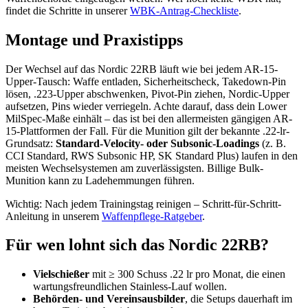
findet die Schritte in unserer
WBK-Antrag-Checkliste
.
Montage und Praxistipps
Der Wechsel auf das Nordic 22RB läuft wie bei jedem AR-15-
Upper-Tausch: Waffe entladen, Sicherheitscheck, Takedown-Pin
lösen, .223-Upper abschwenken, Pivot-Pin ziehen, Nordic-Upper
aufsetzen, Pins wieder verriegeln. Achte darauf, dass dein Lower
MilSpec-Maße einhält – das ist bei den allermeisten gängigen AR-
15-Plattformen der Fall. Für die Munition gilt der bekannte .22-lr-
Grundsatz:
Standard-Velocity- oder Subsonic-Loadings
(z. B.
CCI Standard, RWS Subsonic HP, SK Standard Plus) laufen in den
meisten Wechselsystemen am zuverlässigsten. Billige Bulk-
Munition kann zu Ladehemmungen führen.
Wichtig: Nach jedem Trainingstag reinigen – Schritt-für-Schritt-
Anleitung in unserem
Waffenpflege-Ratgeber
.
Für wen lohnt sich das Nordic 22RB?
Vielschießer
mit ≥ 300 Schuss .22 lr pro Monat, die einen
wartungsfreundlichen Stainless-Lauf wollen.
Behörden- und Vereinsausbilder
, die Setups dauerhaft im