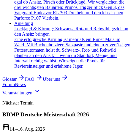
egal ob Ansitz, Pirsch oder Drückjagd. Wir vergleichen die
drei wichtigsten Bauarten: Primos Trigger Stick Gen 3, das
Vanguard Endeavor RL 303 Dreibein und den klassischen
Parforce P107 Vierbein.
Anleitung
Lockjagd & Kirrung: Schwarz-, Rot- und Rehwild gezielt an
den Ansitz bringen
Eine erfolgreiche Kirrung ist mehr als ein Eimer Mais im
Wald. Mit Buchenholzteer, Salzpaste und einem zuverlässigen
Futterautomaten holst du Schwarz-, Rot- und Rehwild
planbar an den Ansitz – wenn du Standort, Menge und
Intervall richtig wählst. Wir zeigen die Praxis für
Reviereinsteiger und erfahrene Jäger.
Glossar
FAQ
Über uns
Forum
News
Veranstaltungen
Nächster Termin
BDMP Deutsche Meisterschaft 2026
14.–16. Aug. 2026