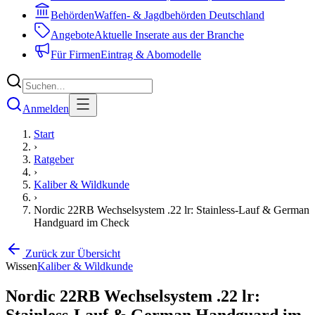
Behörden
Waffen- & Jagdbehörden Deutschland
Angebote
Aktuelle Inserate aus der Branche
Für Firmen
Eintrag & Abomodelle
Anmelden
Start
›
Ratgeber
›
Kaliber & Wildkunde
›
Nordic 22RB Wechselsystem .22 lr: Stainless-Lauf & German
Handguard im Check
Zurück zur Übersicht
Wissen
Kaliber & Wildkunde
Nordic 22RB Wechselsystem .22 lr:
Stainless-Lauf & German Handguard im