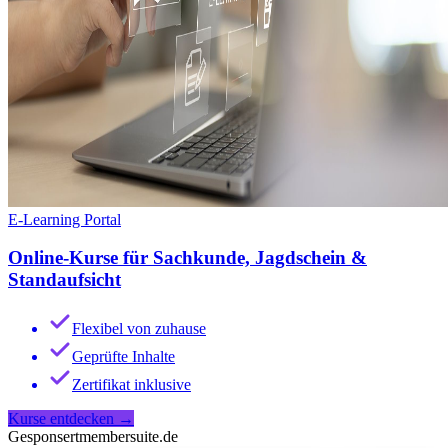
E-Learning Portal
Online-Kurse für Sachkunde, Jagdschein &
Standaufsicht
Flexibel von zuhause
Geprüfte Inhalte
Zertifikat inklusive
Kurse entdecken
→
Gesponsert
membersuite.de