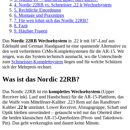
4
.
Nordic 22RB vs. Schmeisser .22 lr Wechselsystem
5
.
Rechtliche Einordnung
6
.
Montage und Praxistipps
7
.
Für wen lohnt sich das Nordic 22RB?
8
.
Fazit
9
.
Häufige Fragen
Das
Nordic 22RB Wechselsystem
in .22 lr mit 16"-Lauf aus
Edelstahl und German Handguard ist eine spannende Alternative zu
den weit verbreiteten CrMo-Komplettsystemen für die AR-15. Wir
zeigen, was das System technisch ausmacht, wo die Unterschiede
zum
Schmeisser-Komplettsystem
liegen und für welche Schützen
sich der Mehrpreis rechnet.
Was ist das Nordic 22RB?
Das Nordic 22RB ist ein
komplettes Wechselsystem
(Upper
Receiver inkl. Lauf und Handschutz) für die AR-15-Plattform, das
die Waffe vom Mittelfeuer-Kaliber .223 Rem auf das Randfeuer-
Kaliber
.22 lr
umrüstet. Lower Receiver, Abzugsgruppe, Schaft und
Optik bleiben unverändert – getauscht wird nur das Oberteil über
die beiden klassischen AR-15-Querbolzen (Pivot- und Takedown-
Pin). Das geht werkzeuglos und dauert keine Minute.