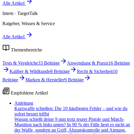
Alle Artikel
Intern
· TargetTalk
Ratgeber, Wissen & Service
Alle Artikel
Themenbereiche
Tests & Vergleiche
33
Beiträge
Anwendung & Praxis
16
Beiträge
Kaliber & Wildkunde
8
Beiträge
Recht & Sicherheit
10
Beiträge
Marken & Hersteller
9
Beiträge
Empfohlene Artikel
Anleitung
Kurzwaffe schießen: Die 10 häufigsten Fehler – und wie du
sofort besser triffst
Warum schießt deine 9 mm trotz teurer Pistole und Match-
Munition nach links unten? In 90 % der Fälle liegt es nicht an
der Waffe, sondern an Griff, Abzugskontrolle und Atmung.