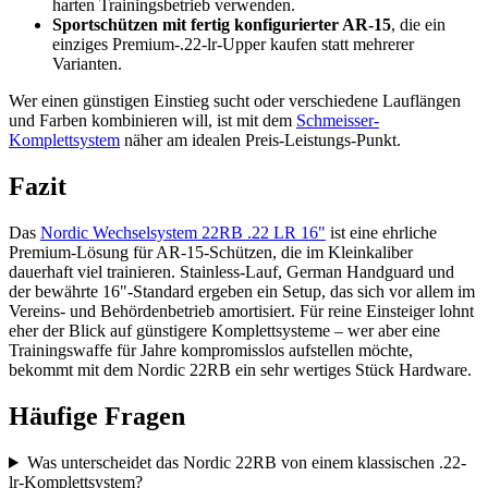
harten Trainingsbetrieb verwenden.
Sportschützen mit fertig konfigurierter AR-15
, die ein
einziges Premium-.22-lr-Upper kaufen statt mehrerer
Varianten.
Wer einen günstigen Einstieg sucht oder verschiedene Lauflängen
und Farben kombinieren will, ist mit dem
Schmeisser-
Komplettsystem
näher am idealen Preis-Leistungs-Punkt.
Fazit
Das
Nordic Wechselsystem 22RB .22 LR 16"
ist eine ehrliche
Premium-Lösung für AR-15-Schützen, die im Kleinkaliber
dauerhaft viel trainieren. Stainless-Lauf, German Handguard und
der bewährte 16"-Standard ergeben ein Setup, das sich vor allem im
Vereins- und Behördenbetrieb amortisiert. Für reine Einsteiger lohnt
eher der Blick auf günstigere Komplettsysteme – wer aber eine
Trainingswaffe für Jahre kompromisslos aufstellen möchte,
bekommt mit dem Nordic 22RB ein sehr wertiges Stück Hardware.
Häufige Fragen
Was unterscheidet das Nordic 22RB von einem klassischen .22-
lr-Komplettsystem?