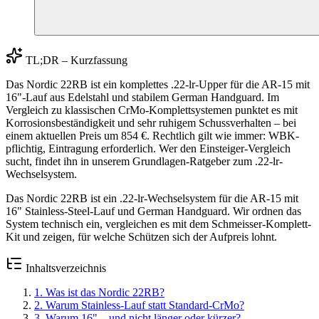
TL;DR – Kurzfassung
Das Nordic 22RB ist ein komplettes .22-lr-Upper für die AR-15 mit
16"-Lauf aus Edelstahl und stabilem German Handguard. Im
Vergleich zu klassischen CrMo-Komplettsystemen punktet es mit
Korrosionsbeständigkeit und sehr ruhigem Schussverhalten – bei
einem aktuellen Preis um 854 €. Rechtlich gilt wie immer: WBK-
pflichtig, Eintragung erforderlich. Wer den Einsteiger-Vergleich
sucht, findet ihn in unserem Grundlagen-Ratgeber zum .22-lr-
Wechselsystem.
Das Nordic 22RB ist ein .22-lr-Wechselsystem für die AR-15 mit
16" Stainless-Steel-Lauf und German Handguard. Wir ordnen das
System technisch ein, vergleichen es mit dem Schmeisser-Komplett-
Kit und zeigen, für welche Schützen sich der Aufpreis lohnt.
Inhaltsverzeichnis
1
.
Was ist das Nordic 22RB?
2
.
Warum Stainless-Lauf statt Standard-CrMo?
3
.
Warum 16" – und nicht länger oder kürzer?