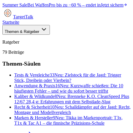
Summer Sale
Bei
WaffenPro
bis zu
−60 %
– endet in
Jetzt sichern
TargetTalk
Startseite
Themen & Ratgeber
Ratgeber
79
Beiträge
Themen-Säulen
Tests & Vergleiche
33
Neu:
Zielstock für die Jagd: Trigger
Stick, Dreibein oder Vierbein?
Anwendung & Praxis
16
Neu:
Kurzwaffe schießen: Die 10
häufigsten Fehler – und wie du sofort besser triffst
Kaliber & Wildkunde
8
Neu:
Brenneke K.O. CleanSpeed Plus
12/67 28,4 g: Erfahrungen mit dem Selbstlade-Slug
Recht & Sicherheit
10
Neu:
Schalldämpfer auf der Jagd: Recht,
Montage und Modellvergleich
Marken & Hersteller
9
Neu:
Tikka im Markenportrait: T3x,
T1x & Tac A1 – die finnische Präzisions-Schule