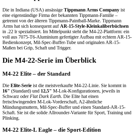
Die in Indiana (USA) ansässige
Tippmann Arms Company
ist
eine eigenständige Firma der bekannten Tippmann-Familie –
getrennt von der älteren Tippmann-Paintball-Marke. Tippmann
Arms hat sich konsequent auf
AR-15-Style-Kleinkaliberbüchsen
in .22 lr spezialisiert. Im Mittelpunkt steht die M4-22-Plattform: ein
voll aus 7075-T6-Aluminium gefertigter Aufbau mit echtem AR-15-
Bedienkonzept, Mil-Spec-Buffer-Tube und originalen AR-15-
Maßen bei Grip, Schaft und Trigger.
Die M4-22-Serie im Überblick
M4-22 Elite – der Standard
Die
Elite-Serie
ist die meistverkaufte M4-22-Linie. Sie kommt in
16"
(Standard) und
12,5"
M-Lok-Konfigurationen, jeweils in
Schwarz oder
Flat Dark Earth
. Die Elite hat einen
freischwingenden M-Lok-Vorderschaft, A2-ähnliche
Mündungsmuttern, Mil-Spec-Buffer und einen Standard-AR-15-
Schaft. Sie ist die solide Allrounder-Variante für Sport, Training und
Plinking.
M4-22 Elite-L Eagle – die Sport-Edition