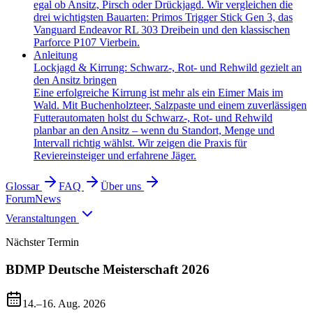
egal ob Ansitz, Pirsch oder Drückjagd. Wir vergleichen die
drei wichtigsten Bauarten: Primos Trigger Stick Gen 3, das
Vanguard Endeavor RL 303 Dreibein und den klassischen
Parforce P107 Vierbein.
Anleitung
Lockjagd & Kirrung: Schwarz-, Rot- und Rehwild gezielt an
den Ansitz bringen
Eine erfolgreiche Kirrung ist mehr als ein Eimer Mais im
Wald. Mit Buchenholzteer, Salzpaste und einem zuverlässigen
Futterautomaten holst du Schwarz-, Rot- und Rehwild
planbar an den Ansitz – wenn du Standort, Menge und
Intervall richtig wählst. Wir zeigen die Praxis für
Reviereinsteiger und erfahrene Jäger.
Glossar
FAQ
Über uns
Forum
News
Veranstaltungen
Nächster Termin
BDMP Deutsche Meisterschaft 2026
14.–16. Aug. 2026