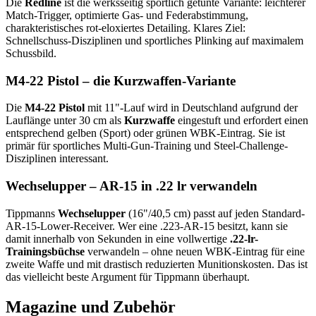
Die
Redline
ist die werksseitig sportlich getunte Variante: leichterer
Match-Trigger, optimierte Gas- und Federabstimmung,
charakteristisches rot-eloxiertes Detailing. Klares Ziel:
Schnellschuss-Disziplinen und sportliches Plinking auf maximalem
Schussbild.
M4-22 Pistol – die Kurzwaffen-Variante
Die
M4-22 Pistol
mit 11"-Lauf wird in Deutschland aufgrund der
Lauflänge unter 30 cm als
Kurzwaffe
eingestuft und erfordert einen
entsprechend gelben (Sport) oder grünen WBK-Eintrag. Sie ist
primär für sportliches Multi-Gun-Training und Steel-Challenge-
Disziplinen interessant.
Wechselupper – AR-15 in .22 lr verwandeln
Tippmanns
Wechselupper
(16"/40,5 cm) passt auf jeden Standard-
AR-15-Lower-Receiver. Wer eine .223-AR-15 besitzt, kann sie
damit innerhalb von Sekunden in eine vollwertige
.22-lr-
Trainingsbüchse
verwandeln – ohne neuen WBK-Eintrag für eine
zweite Waffe und mit drastisch reduzierten Munitionskosten. Das ist
das vielleicht beste Argument für Tippmann überhaupt.
Magazine und Zubehör