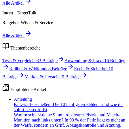
Alle Artikel
Intern
· TargetTalk
Ratgeber, Wissen & Service
Alle Artikel
Themenbereiche
Tests & Vergleiche
33
Beiträge
Anwendung & Praxis
16
Beiträge
Kaliber & Wildkunde
8
Beiträge
Recht & Sicherheit
10
Beiträge
Marken & Hersteller
9
Beiträge
Empfohlene Artikel
Anleitung
Kurzwaffe schießen: Die 10 häufigsten Fehler – und wie du
sofort besser triffst
Warum schießt deine 9 mm trotz teurer Pistole und Match-
Munition nach links unten? In 90 % der Fälle liegt es nicht an
der Waffe, sondern an Griff, Abzugskontrolle und Atmung.