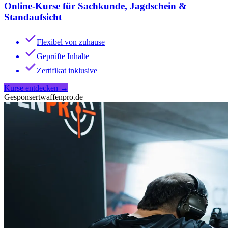
Online-Kurse für Sachkunde, Jagdschein &
Standaufsicht
Flexibel von zuhause
Geprüfte Inhalte
Zertifikat inklusive
Kurse entdecken
→
Gesponsert
waffenpro.de