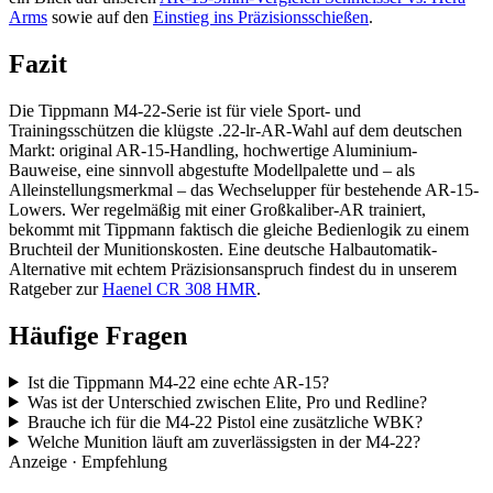
Arms
sowie auf den
Einstieg ins Präzisionsschießen
.
Fazit
Die Tippmann M4-22-Serie ist für viele Sport- und
Trainingsschützen die klügste .22-lr-AR-Wahl auf dem deutschen
Markt: original AR-15-Handling, hochwertige Aluminium-
Bauweise, eine sinnvoll abgestufte Modellpalette und – als
Alleinstellungsmerkmal – das Wechselupper für bestehende AR-15-
Lowers. Wer regelmäßig mit einer Großkaliber-AR trainiert,
bekommt mit Tippmann faktisch die gleiche Bedienlogik zu einem
Bruchteil der Munitionskosten. Eine deutsche Halbautomatik-
Alternative mit echtem Präzisionsanspruch findest du in unserem
Ratgeber zur
Haenel CR 308 HMR
.
Häufige Fragen
Ist die Tippmann M4-22 eine echte AR-15?
Was ist der Unterschied zwischen Elite, Pro und Redline?
Brauche ich für die M4-22 Pistol eine zusätzliche WBK?
Welche Munition läuft am zuverlässigsten in der M4-22?
Anzeige · Empfehlung