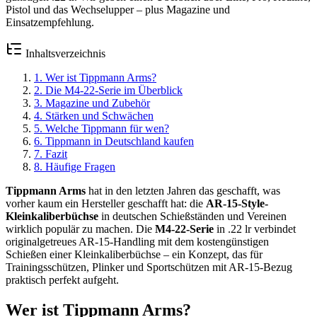
Pistol und das Wechselupper – plus Magazine und
Einsatzempfehlung.
Inhaltsverzeichnis
1
.
Wer ist Tippmann Arms?
2
.
Die M4-22-Serie im Überblick
3
.
Magazine und Zubehör
4
.
Stärken und Schwächen
5
.
Welche Tippmann für wen?
6
.
Tippmann in Deutschland kaufen
7
.
Fazit
8
.
Häufige Fragen
Tippmann Arms
hat in den letzten Jahren das geschafft, was
vorher kaum ein Hersteller geschafft hat: die
AR-15-Style-
Kleinkaliberbüchse
in deutschen Schießständen und Vereinen
wirklich populär zu machen. Die
M4-22-Serie
in .22 lr verbindet
originalgetreues AR-15-Handling mit dem kostengünstigen
Schießen einer Kleinkaliberbüchse – ein Konzept, das für
Trainingsschützen, Plinker und Sportschützen mit AR-15-Bezug
praktisch perfekt aufgeht.
Wer ist Tippmann Arms?