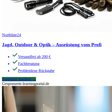
Northline24
Jagd, Outdoor & Optik – Ausrüstung vom Profi
Versandfrei ab 200 €
Fachberatung
Problemlose Rückgabe
Sortiment ansehen
→
Gesponsert
e-learningportal.de