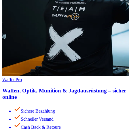
WaffenPro
Waffen, Optik, Munition & Jagdausrüstung – sicher
online
Sichere Bezahlung
Schneller Versand
Cash Back & Retoure