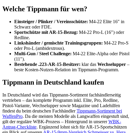
Welche Tippmann für wen?
Einsteiger / Plinker / Vereinsschütze:
M4-22 Elite 16" in
Schwarz oder FDE.
Sportschütze mit AR-15-Bezug:
M4-22 Pro-L (16") oder
Redline.
Linkshänder / gemischte Trainingsgruppen:
M4-22 Pro-S
oder Pro-L (ambidextrous).
Multi-Gun / Steel Challenge:
M4-22 Elite-Alpha oder Pistol
(11").
Bestehende .223-AR-15-Besitzer:
klar das
Wechselupper
–
beste Kosten-Nutzen-Relation im Tippmann-Programm.
Tippmann in Deutschland kaufen
In Deutschland wird das Tippmann-Sortiment fachhändlerseitig
vertrieben – das komplette Programm inkl. Elite, Pro, Redline,
Pistol-Variante, Wechselupper sowie Magazine und Ladehilfen
findest du beim deutschen Fachhändler
Tippmann-Sortiment bei
WaffenPro
. Da die meisten Modelle als Langwaffen eingestuft sind,
gilt der reguläre WBK-Prozess – Hintergrund in unserer
WBK-
Antrag-Checkliste
. Ergänzend lohnt sich für AR-15-Sportschützen
ein Blick auf unseren
AR-15-9mm-Vergleich Schmeisser vs. Hera