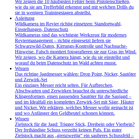
Wir zeigen die 10 häufigsten Fehler beim Pistolenschießen,
wie du sie am Trefferbild erkennst und mit welchen Drills du
sie in wenigen Trainingstagen abstellst.
Anleitung
Wildkamera im Revier richtig einsetzen: Standortwahl,
Einstellungen, Datenschutz
Wildkameras sind das wichtigste Werkzeug für modernes
Reviermanagement – richtig eingesetzt liefern sie
Schwarzwild-Daten, Kirrungs-Kontrolle und Nachsuche-
Hinweise. Falsch montiert fotografieren sie nur Gras im Wind.
Wir zeigen, wo die Kamera hängt, wie du sie einstellst und
worauf du beim Datenschutz im Wald achten musst.
Wissen
Das richtige Jagdmesser wählen: Drop Point, Nicker, Sautöter
und Zerwirk-Set
Ein einziges Messer reicht selten. Für Aufbrechen,
Abschwarten und Zerwirken brauchst du unterschiedliche
Klingenformen, einen passenden Sautöter für die Saujagd –
und im Idealfall ein komplettes Zerwirk-Set mit Säge, Häuter
und Nicker. Wir erklären, welches Messer wofür gemacht ist
und wo Anfänger den Geldbeutel schonen können.
Wissen
Zielstock für die Jagd: Trigger Stick, Dreibein oder Vierbein?
Der freihändige Schuss verzeiht keinen Puls. Ein guter
Zielstock macht aus „grenzwertig“ ein sauberes Schussfeld –