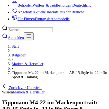
Behörden
Waffen- & Jagdbehörden Deutschland
Angebote
Aktuelle Inserate aus der Branche
Für Firmen
Eintrag & Abomodelle
Anmelden
Start
›
Ratgeber
›
Marken & Hersteller
›
Tippmann M4-22 im Markenportrait: AR-15-Style in .22 lr für
Sport & Training
Zurück zur Übersicht
Wissen
Marken & Hersteller
Tippmann M4-22 im Markenportrait:
AR-15-Style in .22 lr für Sport &