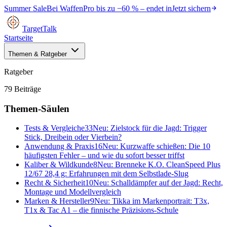
Summer Sale
Bei
WaffenPro
bis zu
−60 %
– endet in
Jetzt sichern
TargetTalk
Startseite
Themen & Ratgeber
Ratgeber
79
Beiträge
Themen-Säulen
Tests & Vergleiche
33
Neu:
Zielstock für die Jagd: Trigger
Stick, Dreibein oder Vierbein?
Anwendung & Praxis
16
Neu:
Kurzwaffe schießen: Die 10
häufigsten Fehler – und wie du sofort besser triffst
Kaliber & Wildkunde
8
Neu:
Brenneke K.O. CleanSpeed Plus
12/67 28,4 g: Erfahrungen mit dem Selbstlade-Slug
Recht & Sicherheit
10
Neu:
Schalldämpfer auf der Jagd: Recht,
Montage und Modellvergleich
Marken & Hersteller
9
Neu:
Tikka im Markenportrait: T3x,
T1x & Tac A1 – die finnische Präzisions-Schule