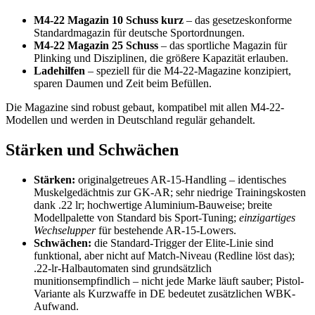
M4-22 Magazin 10 Schuss kurz
– das gesetzeskonforme
Standardmagazin für deutsche Sportordnungen.
M4-22 Magazin 25 Schuss
– das sportliche Magazin für
Plinking und Disziplinen, die größere Kapazität erlauben.
Ladehilfen
– speziell für die M4-22-Magazine konzipiert,
sparen Daumen und Zeit beim Befüllen.
Die Magazine sind robust gebaut, kompatibel mit allen M4-22-
Modellen und werden in Deutschland regulär gehandelt.
Stärken und Schwächen
Stärken:
originalgetreues AR-15-Handling – identisches
Muskelgedächtnis zur GK-AR; sehr niedrige Trainingskosten
dank .22 lr; hochwertige Aluminium-Bauweise; breite
Modellpalette von Standard bis Sport-Tuning;
einzigartiges
Wechselupper
für bestehende AR-15-Lowers.
Schwächen:
die Standard-Trigger der Elite-Linie sind
funktional, aber nicht auf Match-Niveau (Redline löst das);
.22-lr-Halbautomaten sind grundsätzlich
munitionsempfindlich – nicht jede Marke läuft sauber; Pistol-
Variante als Kurzwaffe in DE bedeutet zusätzlichen WBK-
Aufwand.