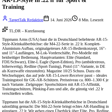
Training
TargetTalk Redaktion
14. Juni 2026
8
Min. Lesezeit
TL;DR – Kurzfassung
Tippmann Arms (USA) baut die in Deutschland beliebteste AR-15-
Style-Kleinkaliberbüchse: die M4-22-Serie in .22 lr. Komplett-
Aluminium-Aufbau, originalgetreues AR-15-Bedienkonzept, 16"-
und 11"-Lauflängen, M-Lok-Vorderschäfte, Pro-Modelle mit
beidseitiger Bedienung. Hauptvarianten: Elite (Standard,
FDE/Schwarz), Elite-L Eagle (Sport-Edition), Pro (ambidextrous,
höherwertig), Redline (Sport-Tuning), Pistol (11"-Variante, in DE
als Kurzwaffe einzustufen). Magazine 10/25 Schuss. Dazu ein
Wechselupper, das auf jede AR-15-Lower-Receiver passt – ideales
Trainingstool für GK-AR-Schützen. Preisniveau ca. 800–1.300 € je
nach Variante. Zielgruppe: Sportschützen mit AR-15-Affinität,
Trainingsschützen, Plinking-Fans und alle, die günstig viel .22 lr
verschießen wollen.
Tippmann hat die AR-15-Style-Kleinkaliberbüchse in Deutschland
salonfähig gemacht: Die M4-22-Serie bringt echtes AR-Handling in
günstigen .22 lr. Wir geben einen Überblick über Elite, Pro, Redline,