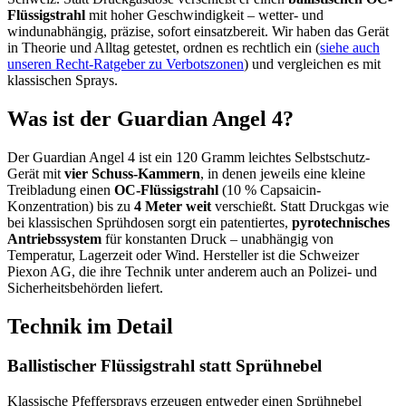
Flüssigstrahl
mit hoher Geschwindigkeit – wetter- und
windunabhängig, präzise, sofort einsatzbereit. Wir haben das Gerät
in Theorie und Alltag getestet, ordnen es rechtlich ein (
siehe auch
unseren Recht-Ratgeber zu Verbotszonen
) und vergleichen es mit
klassischen Sprays.
Was ist der Guardian Angel 4?
Der Guardian Angel 4 ist ein 120 Gramm leichtes Selbstschutz-
Gerät mit
vier Schuss-Kammern
, in denen jeweils eine kleine
Treibladung einen
OC-Flüssigstrahl
(10 % Capsaicin-
Konzentration) bis zu
4 Meter weit
verschießt. Statt Druckgas wie
bei klassischen Sprühdosen sorgt ein patentiertes,
pyrotechnisches
Antriebssystem
für konstanten Druck – unabhängig von
Temperatur, Lagerzeit oder Wind. Hersteller ist die Schweizer
Piexon AG, die ihre Technik unter anderem auch an Polizei- und
Sicherheitsbehörden liefert.
Technik im Detail
Ballistischer Flüssigstrahl statt Sprühnebel
Klassische Pfeffersprays erzeugen entweder einen Sprühnebel