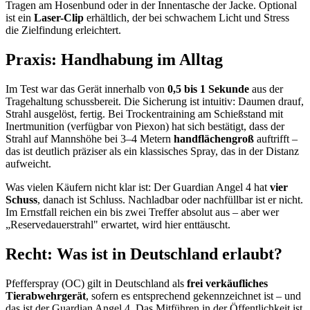
Tragen am Hosenbund oder in der Innentasche der Jacke. Optional
ist ein
Laser-Clip
erhältlich, der bei schwachem Licht und Stress
die Zielfindung erleichtert.
Praxis: Handhabung im Alltag
Im Test war das Gerät innerhalb von
0,5 bis 1 Sekunde
aus der
Tragehaltung schussbereit. Die Sicherung ist intuitiv: Daumen drauf,
Strahl ausgelöst, fertig. Bei Trockentraining am Schießstand mit
Inertmunition (verfügbar von Piexon) hat sich bestätigt, dass der
Strahl auf Mannshöhe bei 3–4 Metern
handflächengroß
auftrifft –
das ist deutlich präziser als ein klassisches Spray, das in der Distanz
aufweicht.
Was vielen Käufern nicht klar ist: Der Guardian Angel 4 hat
vier
Schuss
, danach ist Schluss. Nachladbar oder nachfüllbar ist er nicht.
Im Ernstfall reichen ein bis zwei Treffer absolut aus – aber wer
„Reserve‍dauerstrahl" erwartet, wird hier enttäuscht.
Recht: Was ist in Deutschland erlaubt?
Pfefferspray (OC) gilt in Deutschland als
frei verkäufliches
Tierabwehrgerät
, sofern es entsprechend gekennzeichnet ist – und
das ist der Guardian Angel 4. Das Mitführen in der Öffentlichkeit ist