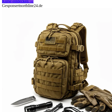
Kurse entdecken
→
Gesponsert
northline24.de