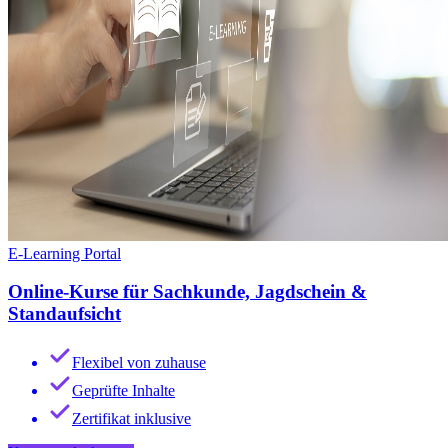
E-Learning Portal
Online-Kurse für Sachkunde, Jagdschein &
Standaufsicht
Flexibel von zuhause
Geprüfte Inhalte
Zertifikat inklusive