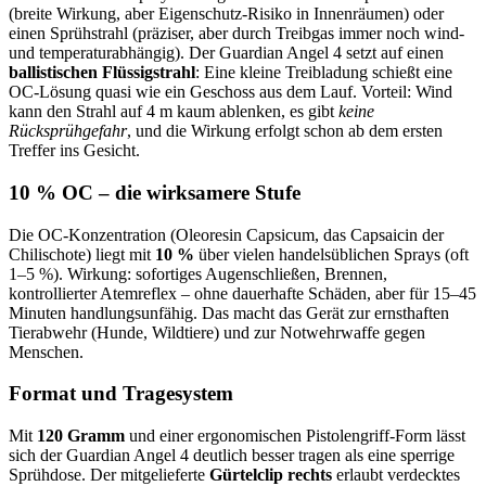
(breite Wirkung, aber Eigenschutz-Risiko in Innenräumen) oder
einen Sprühstrahl (präziser, aber durch Treibgas immer noch wind-
und temperaturabhängig). Der Guardian Angel 4 setzt auf einen
ballistischen Flüssigstrahl
: Eine kleine Treibladung schießt eine
OC-Lösung quasi wie ein Geschoss aus dem Lauf. Vorteil: Wind
kann den Strahl auf 4 m kaum ablenken, es gibt
keine
Rücksprühgefahr
, und die Wirkung erfolgt schon ab dem ersten
Treffer ins Gesicht.
10 % OC – die wirksamere Stufe
Die OC-Konzentration (Oleoresin Capsicum, das Capsaicin der
Chilischote) liegt mit
10 %
über vielen handelsüblichen Sprays (oft
1–5 %). Wirkung: sofortiges Augenschließen, Brennen,
kontrollierter Atemreflex – ohne dauerhafte Schäden, aber für 15–45
Minuten handlungsunfähig. Das macht das Gerät zur ernsthaften
Tierabwehr (Hunde, Wildtiere) und zur Notwehrwaffe gegen
Menschen.
Format und Tragesystem
Mit
120 Gramm
und einer ergonomischen Pistolengriff-Form lässt
sich der Guardian Angel 4 deutlich besser tragen als eine sperrige
Sprühdose. Der mitgelieferte
Gürtelclip rechts
erlaubt verdecktes