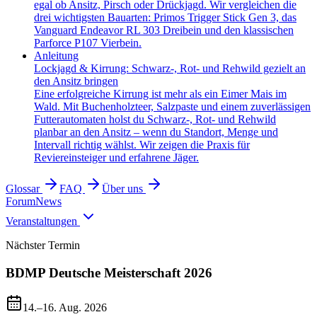
egal ob Ansitz, Pirsch oder Drückjagd. Wir vergleichen die
drei wichtigsten Bauarten: Primos Trigger Stick Gen 3, das
Vanguard Endeavor RL 303 Dreibein und den klassischen
Parforce P107 Vierbein.
Anleitung
Lockjagd & Kirrung: Schwarz-, Rot- und Rehwild gezielt an
den Ansitz bringen
Eine erfolgreiche Kirrung ist mehr als ein Eimer Mais im
Wald. Mit Buchenholzteer, Salzpaste und einem zuverlässigen
Futterautomaten holst du Schwarz-, Rot- und Rehwild
planbar an den Ansitz – wenn du Standort, Menge und
Intervall richtig wählst. Wir zeigen die Praxis für
Reviereinsteiger und erfahrene Jäger.
Glossar
FAQ
Über uns
Forum
News
Veranstaltungen
Nächster Termin
BDMP Deutsche Meisterschaft 2026
14.–16. Aug. 2026