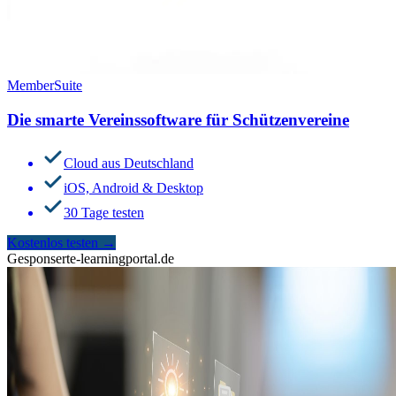
MemberSuite
Die smarte Vereinssoftware für Schützenvereine
Cloud aus Deutschland
iOS, Android & Desktop
30 Tage testen
Kostenlos testen
→
Gesponsert
e-learningportal.de