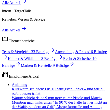
Alle Artikel
Intern
· TargetTalk
Ratgeber, Wissen & Service
Alle Artikel
Themenbereiche
Tests & Vergleiche
33
Beiträge
Anwendung & Praxis
16
Beiträge
Kaliber & Wildkunde
8
Beiträge
Recht & Sicherheit
10
Beiträge
Marken & Hersteller
9
Beiträge
Empfohlene Artikel
Anleitung
Kurzwaffe schießen: Die 10 häufigsten Fehler – und wie du
sofort besser triffst
Warum schießt deine 9 mm trotz teurer Pistole und Match-
Munition nach links unten? In 90 % der Fälle liegt es nicht an
der Waffe, sondern an Griff, Abzugskontrolle und Atmung.