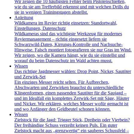
Wir zeigen die 10 häufigsten Fehler beim Pistolenschießen,
wie du sie am Trefferbild erkennst und mit welchen Drills du
sie in wenigen Trainingstagen abstellst.
Anleitung
Wildkamera im Revier richtig einsetzen: Standortwahl,
Einstellungen, Datenschutz
Wildkameras sind das wichtigste Werkzeug für modernes
Reviermanagement – richtig eingesetzt liefern sie
Schwarzwild-Daten, Kirrungs-Kontrolle und Nachsuche-
Hinweise. Falsch montiert fotografieren sie nur Gras im Wind.
Wir zeigen, wo die Kamera hängt, wie du sie einstellst und
worauf du beim Datenschutz im Wald achten musst.
Wissen
Das richtige Jagdmesser wählen: Drop Point, Nicker, Sautöter
und Zerwirk-Set
Ein einziges Messer reicht selten. Für Aufbrechen,
Abschwarten und Zerwirken brauchst du unterschiedliche
Klingenformen, einen passenden Sautöter für die Saujagd –
und im Idealfall ein komplettes Zerwirk-Set mit Säge, Häuter
und Nicker. Wir erklären, welches Messer wofür gemacht ist
und wo Anfänger den Geldbeutel schonen können.
Wissen
Zielstock für die Jagd: Trigger Stick, Dreibein oder Vierbein?
Der freihändige Schuss verzeiht keinen Puls. Ein guter
Zielstock macht aus „grenzwertig“ ein sauberes Schussfeld –