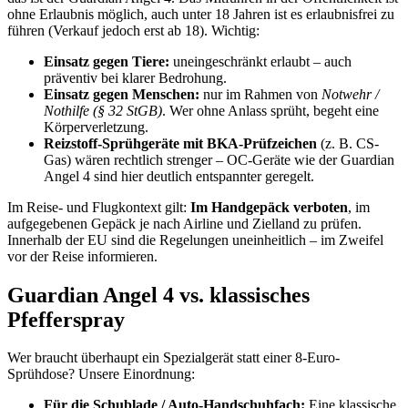
ohne Erlaubnis möglich, auch unter 18 Jahren ist es erlaubnisfrei zu
führen (Verkauf jedoch erst ab 18). Wichtig:
Einsatz gegen Tiere:
uneingeschränkt erlaubt – auch
präventiv bei klarer Bedrohung.
Einsatz gegen Menschen:
nur im Rahmen von
Notwehr /
Nothilfe (§ 32 StGB)
. Wer ohne Anlass sprüht, begeht eine
Körperverletzung.
Reizstoff-Sprühgeräte mit BKA-Prüfzeichen
(z. B. CS-
Gas) wären rechtlich strenger – OC-Geräte wie der Guardian
Angel 4 sind hier deutlich entspannter geregelt.
Im Reise- und Flugkontext gilt:
Im Handgepäck verboten
, im
aufgegebenen Gepäck je nach Airline und Zielland zu prüfen.
Innerhalb der EU sind die Regelungen uneinheitlich – im Zweifel
vor der Reise informieren.
Guardian Angel 4 vs. klassisches
Pfefferspray
Wer braucht überhaupt ein Spezialgerät statt einer 8-Euro-
Sprühdose? Unsere Einordnung:
Für die Schublade / Auto-Handschuhfach:
Eine klassische