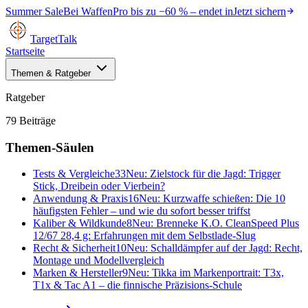
Summer Sale
Bei
WaffenPro
bis zu
−60 %
– endet in
Jetzt sichern
TargetTalk
Startseite
Themen & Ratgeber
Ratgeber
79
Beiträge
Themen-Säulen
Tests & Vergleiche
33
Neu:
Zielstock für die Jagd: Trigger
Stick, Dreibein oder Vierbein?
Anwendung & Praxis
16
Neu:
Kurzwaffe schießen: Die 10
häufigsten Fehler – und wie du sofort besser triffst
Kaliber & Wildkunde
8
Neu:
Brenneke K.O. CleanSpeed Plus
12/67 28,4 g: Erfahrungen mit dem Selbstlade-Slug
Recht & Sicherheit
10
Neu:
Schalldämpfer auf der Jagd: Recht,
Montage und Modellvergleich
Marken & Hersteller
9
Neu:
Tikka im Markenportrait: T3x,
T1x & Tac A1 – die finnische Präzisions-Schule