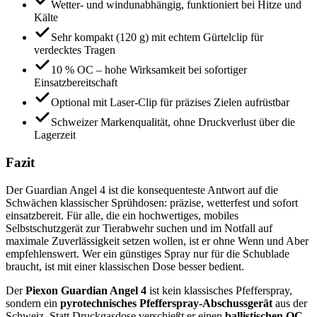
Wetter- und windunabhängig, funktioniert bei Hitze und
Kälte
Sehr kompakt (120 g) mit echtem Gürtelclip für
verdecktes Tragen
10 % OC – hohe Wirksamkeit bei sofortiger
Einsatzbereitschaft
Optional mit Laser-Clip für präzises Zielen aufrüstbar
Schweizer Markenqualität, ohne Druckverlust über die
Lagerzeit
Fazit
Der Guardian Angel 4 ist die konsequenteste Antwort auf die
Schwächen klassischer Sprühdosen: präzise, wetterfest und sofort
einsatzbereit. Für alle, die ein hochwertiges, mobiles
Selbstschutzgerät zur Tierabwehr suchen und im Notfall auf
maximale Zuverlässigkeit setzen wollen, ist er ohne Wenn und Aber
empfehlenswert. Wer ein günstiges Spray nur für die Schublade
braucht, ist mit einer klassischen Dose besser bedient.
Der
Piexon Guardian Angel 4
ist kein klassisches Pfefferspray,
sondern ein
pyrotechnisches Pfefferspray-Abschussgerät
aus der
Schweiz. Statt Druckgasdose verschießt er einen
ballistischen OC-