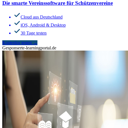
Die smarte Vereinssoftware für Schützenvereine
Cloud aus Deutschland
iOS, Android & Desktop
30 Tage testen
Kostenlos testen
→
Gesponsert
e-learningportal.de