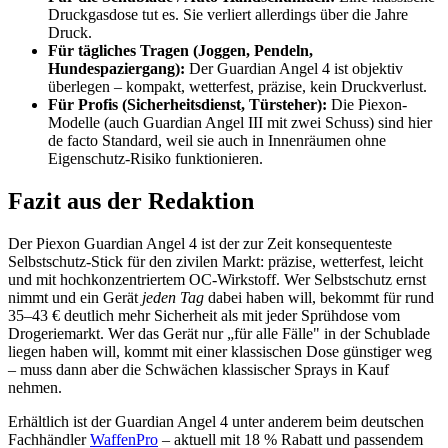
Druckgasdose tut es. Sie verliert allerdings über die Jahre
Druck.
Für tägliches Tragen (Joggen, Pendeln,
Hundespaziergang):
Der Guardian Angel 4 ist objektiv
überlegen – kompakt, wetterfest, präzise, kein Druckverlust.
Für Profis (Sicherheitsdienst, Türsteher):
Die Piexon-
Modelle (auch Guardian Angel III mit zwei Schuss) sind hier
de facto Standard, weil sie auch in Innenräumen ohne
Eigenschutz-Risiko funktionieren.
Fazit aus der Redaktion
Der Piexon Guardian Angel 4 ist der zur Zeit konsequenteste
Selbstschutz-Stick für den zivilen Markt: präzise, wetterfest, leicht
und mit hochkonzentriertem OC-Wirkstoff. Wer Selbstschutz ernst
nimmt und ein Gerät
jeden Tag
dabei haben will, bekommt für rund
35–43 € deutlich mehr Sicherheit als mit jeder Sprühdose vom
Drogeriemarkt. Wer das Gerät nur „für alle Fälle" in der Schublade
liegen haben will, kommt mit einer klassischen Dose günstiger weg
– muss dann aber die Schwächen klassischer Sprays in Kauf
nehmen.
Erhältlich ist der Guardian Angel 4 unter anderem beim deutschen
Fachhändler
WaffenPro
– aktuell mit 18 % Rabatt und passendem