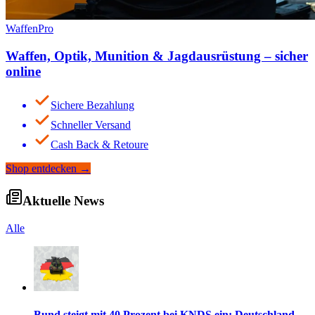
WaffenPro
Waffen, Optik, Munition & Jagdausrüstung – sicher
online
Sichere Bezahlung
Schneller Versand
Cash Back & Retoure
Shop entdecken
→
Aktuelle News
Alle
Bund steigt mit 40 Prozent bei KNDS ein: Deutschland