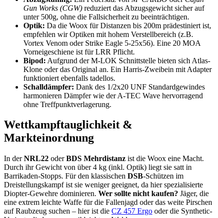
Gun Works (CGW)
reduziert das Abzugsgewicht sicher auf
unter 500g, ohne die Fallsicherheit zu beeinträchtigen.
Optik:
Da die Woox für Distanzen bis 200m prädestiniert ist,
empfehlen wir Optiken mit hohem Verstellbereich (z.B.
Vortex Venom oder Strike Eagle 5-25x56). Eine 20 MOA
Vorneigeschiene ist für LRR Pflicht.
Bipod:
Aufgrund der M-LOK Schnittstelle bieten sich Atlas-
Klone oder das Original an. Ein Harris-Zweibein mit Adapter
funktioniert ebenfalls tadellos.
Schalldämpfer:
Dank des 1/2x20 UNF Standardgewindes
harmonieren Dämpfer wie der A-TEC Wave hervorragend
ohne Treffpunktverlagerung.
Wettkampftauglichkeit &
Markteinordnung
In der
NRL22
oder
BDS Mehrdistanz
ist die Woox eine Macht.
Durch ihr Gewicht von über 4 kg (inkl. Optik) liegt sie satt in
Barrikaden-Stopps. Für den klassischen
DSB
-Schützen im
Dreistellungskampf ist sie weniger geeignet, da hier spezialisierte
Diopter-Gewehre dominieren.
Wer sollte nicht kaufen?
Jäger, die
eine extrem leichte Waffe für die Fallenjagd oder das weite Pirschen
auf Raubzeug suchen – hier ist die
CZ 457 Ergo
oder die Synthetic-