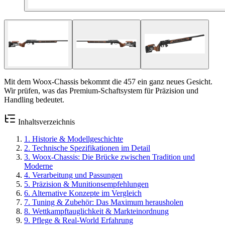
Mit dem Woox-Chassis bekommt die 457 ein ganz neues Gesicht.
Wir prüfen, was das Premium-Schaftsystem für Präzision und
Handling bedeutet.
Inhaltsverzeichnis
1
.
Historie & Modellgeschichte
2
.
Technische Spezifikationen im Detail
3
.
Woox-Chassis: Die Brücke zwischen Tradition und
Moderne
4
.
Verarbeitung und Passungen
5
.
Präzision & Munitionsempfehlungen
6
.
Alternative Konzepte im Vergleich
7
.
Tuning & Zubehör: Das Maximum herausholen
8
.
Wettkampftauglichkeit & Markteinordnung
9
.
Pflege & Real-World Erfahrung