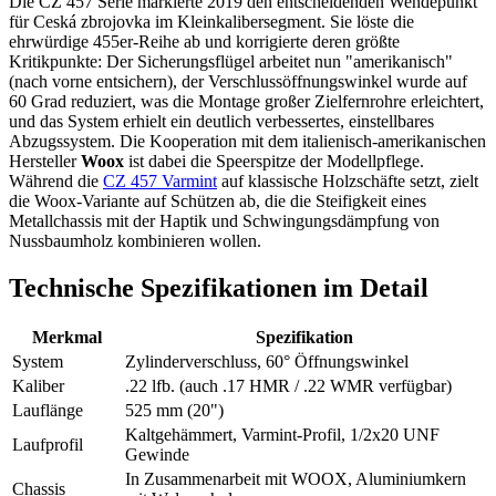
Die CZ 457 Serie markierte 2019 den entscheidenden Wendepunkt
für Ceská zbrojovka im Kleinkalibersegment. Sie löste die
ehrwürdige 455er-Reihe ab und korrigierte deren größte
Kritikpunkte: Der Sicherungsflügel arbeitet nun "amerikanisch"
(nach vorne entsichern), der Verschlussöffnungswinkel wurde auf
60 Grad reduziert, was die Montage großer Zielfernrohre erleichtert,
und das System erhielt ein deutlich verbessertes, einstellbares
Abzugssystem. Die Kooperation mit dem italienisch-amerikanischen
Hersteller
Woox
ist dabei die Speerspitze der Modellpflege.
Während die
CZ 457 Varmint
auf klassische Holzschäfte setzt, zielt
die Woox-Variante auf Schützen ab, die die Steifigkeit eines
Metallchassis mit der Haptik und Schwingungsdämpfung von
Nussbaumholz kombinieren wollen.
Technische Spezifikationen im Detail
Merkmal
Spezifikation
System
Zylinderverschluss, 60° Öffnungswinkel
Kaliber
.22 lfb. (auch .17 HMR / .22 WMR verfügbar)
Lauflänge
525 mm (20")
Kaltgehämmert, Varmint-Profil, 1/2x20 UNF
Laufprofil
Gewinde
In Zusammenarbeit mit WOOX, Aluminiumkern
Chassis