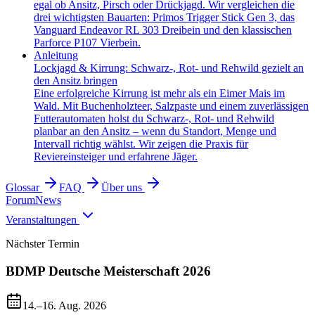
egal ob Ansitz, Pirsch oder Drückjagd. Wir vergleichen die
drei wichtigsten Bauarten: Primos Trigger Stick Gen 3, das
Vanguard Endeavor RL 303 Dreibein und den klassischen
Parforce P107 Vierbein.
Anleitung
Lockjagd & Kirrung: Schwarz-, Rot- und Rehwild gezielt an
den Ansitz bringen
Eine erfolgreiche Kirrung ist mehr als ein Eimer Mais im
Wald. Mit Buchenholzteer, Salzpaste und einem zuverlässigen
Futterautomaten holst du Schwarz-, Rot- und Rehwild
planbar an den Ansitz – wenn du Standort, Menge und
Intervall richtig wählst. Wir zeigen die Praxis für
Reviereinsteiger und erfahrene Jäger.
Glossar
FAQ
Über uns
Forum
News
Veranstaltungen
Nächster Termin
BDMP Deutsche Meisterschaft 2026
14.–16. Aug. 2026