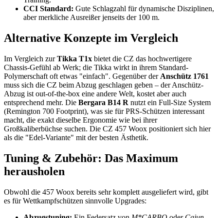
CCI Standard:
Gute Schlagzahl für dynamische Disziplinen,
aber merkliche Ausreißer jenseits der 100 m.
Alternative Konzepte im Vergleich
Im Vergleich zur
Tikka T1x
bietet die CZ das hochwertigere
Chassis-Gefühl ab Werk; die Tikka wirkt in ihrem Standard-
Polymerschaft oft etwas "einfach". Gegenüber der
Anschütz 1761
muss sich die CZ beim Abzug geschlagen geben – der Anschütz-
Abzug ist out-of-the-box eine andere Welt, kostet aber auch
entsprechend mehr. Die
Bergara B14 R
nutzt ein Full-Size System
(Remington 700 Footprint), was sie für PRS-Schützen interessant
macht, die exakt dieselbe Ergonomie wie bei ihrer
Großkaliberbüchse suchen. Die CZ 457 Woox positioniert sich hier
als die "Edel-Variante" mit der besten Ästhetik.
Tuning & Zubehör: Das Maximum
herausholen
Obwohl die 457 Woox bereits sehr komplett ausgeliefert wird, gibt
es für Wettkampfschützen sinnvolle Upgrades:
Abzugstuning:
Ein Federsatz von
M*CARBO
oder
Cajun