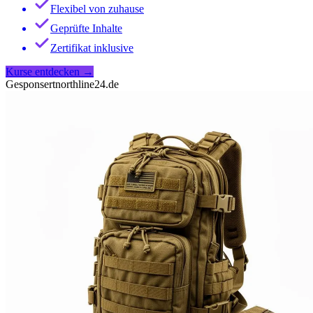
Flexibel von zuhause
Geprüfte Inhalte
Zertifikat inklusive
Kurse entdecken
→
Gesponsert
northline24.de