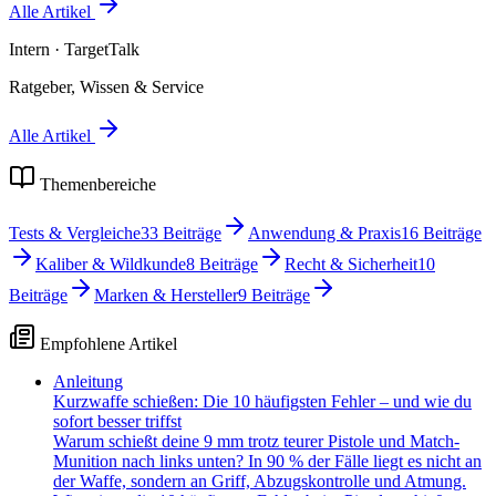
Alle Artikel
Intern
· TargetTalk
Ratgeber, Wissen & Service
Alle Artikel
Themenbereiche
Tests & Vergleiche
33
Beiträge
Anwendung & Praxis
16
Beiträge
Kaliber & Wildkunde
8
Beiträge
Recht & Sicherheit
10
Beiträge
Marken & Hersteller
9
Beiträge
Empfohlene Artikel
Anleitung
Kurzwaffe schießen: Die 10 häufigsten Fehler – und wie du
sofort besser triffst
Warum schießt deine 9 mm trotz teurer Pistole und Match-
Munition nach links unten? In 90 % der Fälle liegt es nicht an
der Waffe, sondern an Griff, Abzugskontrolle und Atmung.