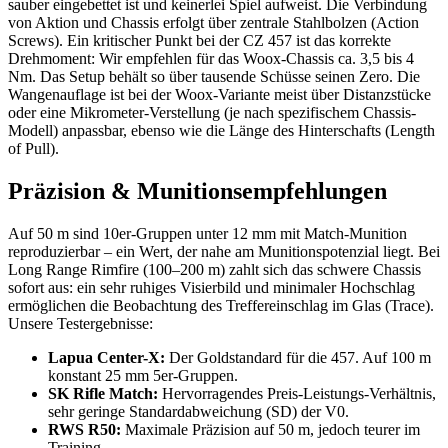
sauber eingebettet ist und keinerlei Spiel aufweist. Die Verbindung
von Aktion und Chassis erfolgt über zentrale Stahlbolzen (Action
Screws). Ein kritischer Punkt bei der CZ 457 ist das korrekte
Drehmoment: Wir empfehlen für das Woox-Chassis ca. 3,5 bis 4
Nm. Das Setup behält so über tausende Schüsse seinen Zero. Die
Wangenauflage ist bei der Woox-Variante meist über Distanzstücke
oder eine Mikrometer-Verstellung (je nach spezifischem Chassis-
Modell) anpassbar, ebenso wie die Länge des Hinterschafts (Length
of Pull).
Präzision & Munitionsempfehlungen
Auf 50 m sind 10er-Gruppen unter 12 mm mit Match-Munition
reproduzierbar – ein Wert, der nahe am Munitionspotenzial liegt. Bei
Long Range Rimfire (100–200 m) zahlt sich das schwere Chassis
sofort aus: ein sehr ruhiges Visierbild und minimaler Hochschlag
ermöglichen die Beobachtung des Treffereinschlag im Glas (Trace).
Unsere Testergebnisse:
Lapua Center-X:
Der Goldstandard für die 457. Auf 100 m
konstant 25 mm 5er-Gruppen.
SK Rifle Match:
Hervorragendes Preis-Leistungs-Verhältnis,
sehr geringe Standardabweichung (SD) der V0.
RWS R50:
Maximale Präzision auf 50 m, jedoch teurer im
Training.