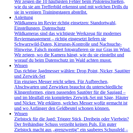
Wir zeigen die 10 häufigsten Fehler beim Pistolenschießen,
wie du sie am Trefferbild erkennst und mit welchen Drills du
sie in wenigen Trainingstagen abstellst.
Anleitung
Wildkamera im Revier richtig einsetzen: Standortwahl,
Einstellungen, Datenschutz
Wildkameras sind das wichtigste Werkzeug für modernes
Reviermanagement – richtig eingesetzt liefern sie
Schwarzwild-Daten, Kirrungs-Kontrolle und Nachsuche-
Hinweise. Falsch montiert fotografieren sie nur Gras im Wind.
Wir zeigen, wo die Kamera hängt, wie du sie einstellst und
worauf du beim Datenschutz im Wald achten musst.
Wissen
Das richtige Jagdmesser wählen: Drop Point, Nicker, Sautöter
und Zerwirk-Set
Ein einziges Messer reicht selten. Für Aufbrechen,
Abschwarten und Zerwirken brauchst du unterschiedliche
Klingenformen, einen passenden Sautöter für die Saujagd –
und im Idealfall ein komplettes Zerwirk-Set mit Säge, Häuter
und Nicker. Wir erklären, welches Messer wofür gemacht ist
und wo Anfänger den Geldbeutel schonen können.
Wissen
Zielstock für die Jagd: Trigger Stick, Dreibein oder Vierbein?
Der freihändige Schuss verzeiht keinen Puls. Ein guter
Zielstock macht aus „grenzwertig“ ein sauberes Schussfeld –