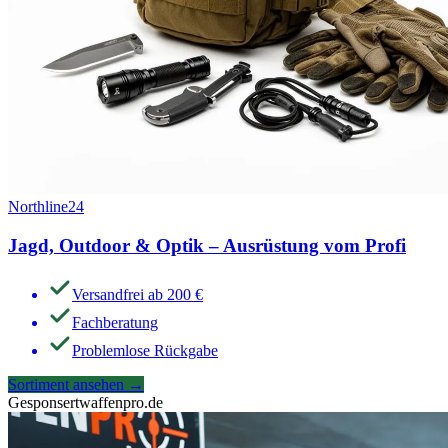
Northline24
Jagd, Outdoor & Optik – Ausrüstung vom Profi
Versandfrei ab 200 €
Fachberatung
Problemlose Rückgabe
Sortiment ansehen
→
Gesponsert
waffenpro.de