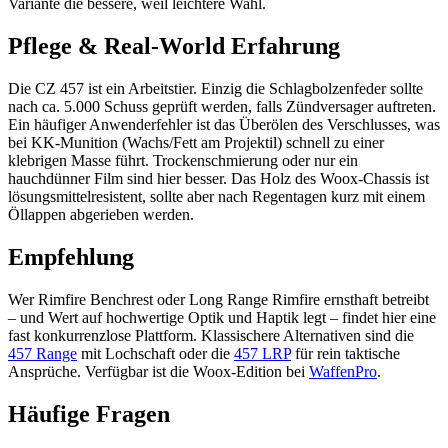
Variante die bessere, weil leichtere Wahl.
Pflege & Real-World Erfahrung
Die CZ 457 ist ein Arbeitstier. Einzig die Schlagbolzenfeder sollte
nach ca. 5.000 Schuss geprüft werden, falls Zündversager auftreten.
Ein häufiger Anwenderfehler ist das Überölen des Verschlusses, was
bei KK-Munition (Wachs/Fett am Projektil) schnell zu einer
klebrigen Masse führt. Trockenschmierung oder nur ein
hauchdünner Film sind hier besser. Das Holz des Woox-Chassis ist
lösungsmittelresistent, sollte aber nach Regentagen kurz mit einem
Öllappen abgerieben werden.
Empfehlung
Wer Rimfire Benchrest oder Long Range Rimfire ernsthaft betreibt
– und Wert auf hochwertige Optik und Haptik legt – findet hier eine
fast konkurrenzlose Plattform. Klassischere Alternativen sind die
457 Range
mit Lochschaft oder die
457 LRP
für rein taktische
Ansprüche. Verfügbar ist die Woox-Edition bei
WaffenPro
.
Häufige Fragen