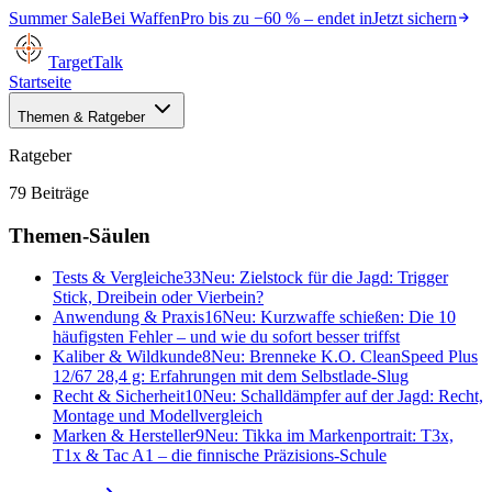
Summer Sale
Bei
WaffenPro
bis zu
−60 %
– endet in
Jetzt sichern
TargetTalk
Startseite
Themen & Ratgeber
Ratgeber
79
Beiträge
Themen-Säulen
Tests & Vergleiche
33
Neu:
Zielstock für die Jagd: Trigger
Stick, Dreibein oder Vierbein?
Anwendung & Praxis
16
Neu:
Kurzwaffe schießen: Die 10
häufigsten Fehler – und wie du sofort besser triffst
Kaliber & Wildkunde
8
Neu:
Brenneke K.O. CleanSpeed Plus
12/67 28,4 g: Erfahrungen mit dem Selbstlade-Slug
Recht & Sicherheit
10
Neu:
Schalldämpfer auf der Jagd: Recht,
Montage und Modellvergleich
Marken & Hersteller
9
Neu:
Tikka im Markenportrait: T3x,
T1x & Tac A1 – die finnische Präzisions-Schule