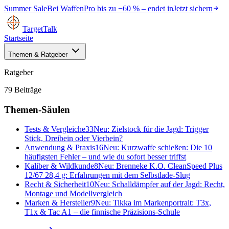
Summer Sale
Bei
WaffenPro
bis zu
−60 %
– endet in
Jetzt sichern
TargetTalk
Startseite
Themen & Ratgeber
Ratgeber
79
Beiträge
Themen-Säulen
Tests & Vergleiche
33
Neu:
Zielstock für die Jagd: Trigger
Stick, Dreibein oder Vierbein?
Anwendung & Praxis
16
Neu:
Kurzwaffe schießen: Die 10
häufigsten Fehler – und wie du sofort besser triffst
Kaliber & Wildkunde
8
Neu:
Brenneke K.O. CleanSpeed Plus
12/67 28,4 g: Erfahrungen mit dem Selbstlade-Slug
Recht & Sicherheit
10
Neu:
Schalldämpfer auf der Jagd: Recht,
Montage und Modellvergleich
Marken & Hersteller
9
Neu:
Tikka im Markenportrait: T3x,
T1x & Tac A1 – die finnische Präzisions-Schule