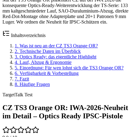
konsequente Optics-Ready-Weiterentwicklung der TS-Serie: 133
mm kaltgeschmiedeter Lauf, SAO-Duraluminium-Abzug, direkte
Red-Dot-Montage ohne Adapterplatte und 20+1 Patronen 9 mm
Luger. Wir ordnen die Neuheit für IPSC-Schützen ein.
Inhaltsverzeichnis
1
.
Was ist neu an der CZ TS3 Orange OR?
2
.
Technische Daten im Überblick
3
.
Optics Ready: das eigentliche Highlight
4
.
Lauf, Abzug & Ergonomie
5
.
Einordnung: Für wen lohnt sich die TS3 Orange OR?
6
.
Verfügbarkeit & Vorbestellung
7
.
Fazit
8
.
Häufige Fragen
TargetTalk Test
CZ TS3 Orange OR: IWA-2026-Neuheit
im Detail – Optics Ready IPSC-Pistole