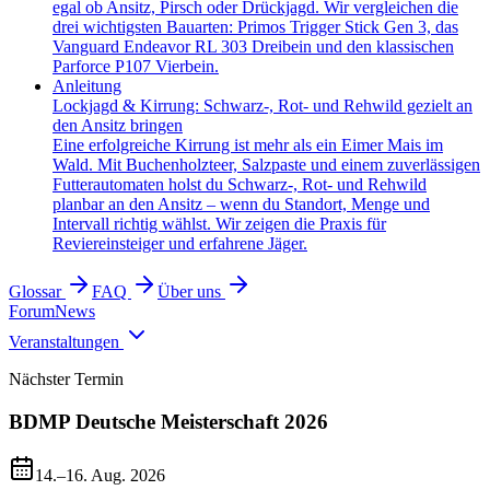
egal ob Ansitz, Pirsch oder Drückjagd. Wir vergleichen die
drei wichtigsten Bauarten: Primos Trigger Stick Gen 3, das
Vanguard Endeavor RL 303 Dreibein und den klassischen
Parforce P107 Vierbein.
Anleitung
Lockjagd & Kirrung: Schwarz-, Rot- und Rehwild gezielt an
den Ansitz bringen
Eine erfolgreiche Kirrung ist mehr als ein Eimer Mais im
Wald. Mit Buchenholzteer, Salzpaste und einem zuverlässigen
Futterautomaten holst du Schwarz-, Rot- und Rehwild
planbar an den Ansitz – wenn du Standort, Menge und
Intervall richtig wählst. Wir zeigen die Praxis für
Reviereinsteiger und erfahrene Jäger.
Glossar
FAQ
Über uns
Forum
News
Veranstaltungen
Nächster Termin
BDMP Deutsche Meisterschaft 2026
14.–16. Aug. 2026