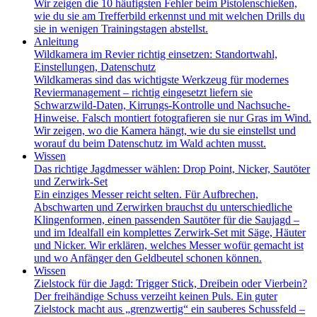
Wir zeigen die 10 häufigsten Fehler beim Pistolenschießen,
wie du sie am Trefferbild erkennst und mit welchen Drills du
sie in wenigen Trainingstagen abstellst.
Anleitung
Wildkamera im Revier richtig einsetzen: Standortwahl,
Einstellungen, Datenschutz
Wildkameras sind das wichtigste Werkzeug für modernes
Reviermanagement – richtig eingesetzt liefern sie
Schwarzwild-Daten, Kirrungs-Kontrolle und Nachsuche-
Hinweise. Falsch montiert fotografieren sie nur Gras im Wind.
Wir zeigen, wo die Kamera hängt, wie du sie einstellst und
worauf du beim Datenschutz im Wald achten musst.
Wissen
Das richtige Jagdmesser wählen: Drop Point, Nicker, Sautöter
und Zerwirk-Set
Ein einziges Messer reicht selten. Für Aufbrechen,
Abschwarten und Zerwirken brauchst du unterschiedliche
Klingenformen, einen passenden Sautöter für die Saujagd –
und im Idealfall ein komplettes Zerwirk-Set mit Säge, Häuter
und Nicker. Wir erklären, welches Messer wofür gemacht ist
und wo Anfänger den Geldbeutel schonen können.
Wissen
Zielstock für die Jagd: Trigger Stick, Dreibein oder Vierbein?
Der freihändige Schuss verzeiht keinen Puls. Ein guter
Zielstock macht aus „grenzwertig“ ein sauberes Schussfeld –