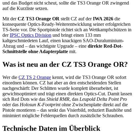
und das Budget nicht scheut, sollte die TS3 Orange OR zwingend
auf die Kurzliste setzen.
Mit der
CZ TS3 Orange OR
stellt CZ auf der
IWA 2026
die
konsequente Optics-Ready-Weiterentwicklung seiner erfolgreichen
TS-Serie vor. Die Sportpistole richtet sich an Wettkampfschützen in
der
IPSC Optics Division
und bringt einen 133 mm
kaltgeschmiedeten Lauf, einen knackigen SAO-Duraluminium-
Abzug und – das wichtigste Upgrade – eine
direkte Red-Dot-
Schnittstelle ohne Adapterplatte
mit.
Was ist neu an der CZ TS3 Orange OR?
Wer die
CZ TS 2 Orange
kennt, wird die TS3 Orange OR sofort
einordnen können. CZ hat aber an den entscheidenden Stellen
nachgeschärft: Der Schlitten wurde komplett überarbeitet, ist
gewichtsoptimiert und trägt einen direkten Optics-Cut. Damit lassen
sich Red Dots wie das
Shield RMR
, das
Leupold Delta Point Pro
oder das
Holosun K-Footprint
ohne Zwischenplatte direkt auf die
Pistole montieren – das senkt das Visierbild, reduziert Bauhöhe und
minimiert mögliche Fehlerquellen durch zusätzliche Schrauben.
Technische Daten im Überblick