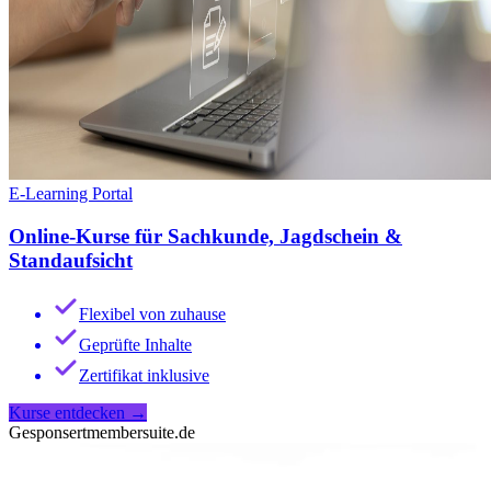
E-Learning Portal
Online-Kurse für Sachkunde, Jagdschein &
Standaufsicht
Flexibel von zuhause
Geprüfte Inhalte
Zertifikat inklusive
Kurse entdecken
→
Gesponsert
membersuite.de