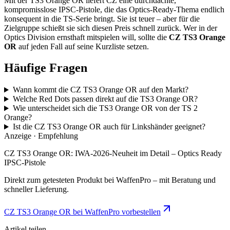
Mit der TS3 Orange OR liefert CZ eine durchdachte,
kompromisslose IPSC-Pistole, die das Optics-Ready-Thema endlich
konsequent in die TS-Serie bringt. Sie ist teuer – aber für die
Zielgruppe schießt sie sich diesen Preis schnell zurück. Wer in der
Optics Division ernsthaft mitspielen will, sollte die
CZ TS3 Orange
OR
auf jeden Fall auf seine Kurzliste setzen.
Häufige Fragen
Wann kommt die CZ TS3 Orange OR auf den Markt?
Welche Red Dots passen direkt auf die TS3 Orange OR?
Wie unterscheidet sich die TS3 Orange OR von der TS 2
Orange?
Ist die CZ TS3 Orange OR auch für Linkshänder geeignet?
Anzeige · Empfehlung
CZ TS3 Orange OR: IWA-2026-Neuheit im Detail – Optics Ready
IPSC-Pistole
Direkt zum getesteten Produkt bei WaffenPro – mit Beratung und
schneller Lieferung.
CZ TS3 Orange OR bei WaffenPro vorbestellen
Artikel teilen