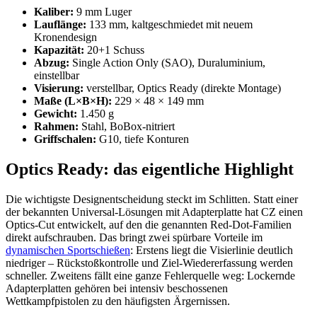
Kaliber:
9 mm Luger
Lauflänge:
133 mm, kaltgeschmiedet mit neuem
Kronendesign
Kapazität:
20+1 Schuss
Abzug:
Single Action Only (SAO), Duraluminium,
einstellbar
Visierung:
verstellbar, Optics Ready (direkte Montage)
Maße (L×B×H):
229 × 48 × 149 mm
Gewicht:
1.450 g
Rahmen:
Stahl, BoBox-nitriert
Griffschalen:
G10, tiefe Konturen
Optics Ready: das eigentliche Highlight
Die wichtigste Designentscheidung steckt im Schlitten. Statt einer
der bekannten Universal-Lösungen mit Adapterplatte hat CZ einen
Optics-Cut entwickelt, auf den die genannten Red-Dot-Familien
direkt aufschrauben. Das bringt zwei spürbare Vorteile im
dynamischen Sportschießen
: Erstens liegt die Visierlinie deutlich
niedriger – Rückstoßkontrolle und Ziel-Wiedererfassung werden
schneller. Zweitens fällt eine ganze Fehlerquelle weg: Lockernde
Adapterplatten gehören bei intensiv beschossenen
Wettkampfpistolen zu den häufigsten Ärgernissen.