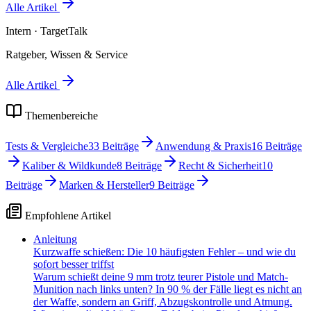
Alle Artikel
Intern
· TargetTalk
Ratgeber, Wissen & Service
Alle Artikel
Themenbereiche
Tests & Vergleiche
33
Beiträge
Anwendung & Praxis
16
Beiträge
Kaliber & Wildkunde
8
Beiträge
Recht & Sicherheit
10
Beiträge
Marken & Hersteller
9
Beiträge
Empfohlene Artikel
Anleitung
Kurzwaffe schießen: Die 10 häufigsten Fehler – und wie du
sofort besser triffst
Warum schießt deine 9 mm trotz teurer Pistole und Match-
Munition nach links unten? In 90 % der Fälle liegt es nicht an
der Waffe, sondern an Griff, Abzugskontrolle und Atmung.