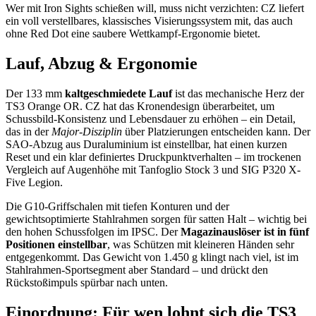
Wer mit Iron Sights schießen will, muss nicht verzichten: CZ liefert
ein voll verstellbares, klassisches Visierungssystem mit, das auch
ohne Red Dot eine saubere Wettkampf-Ergonomie bietet.
Lauf, Abzug & Ergonomie
Der 133 mm
kaltgeschmiedete Lauf
ist das mechanische Herz der
TS3 Orange OR. CZ hat das Kronendesign überarbeitet, um
Schussbild-Konsistenz und Lebensdauer zu erhöhen – ein Detail,
das in der
Major-Disziplin
über Platzierungen entscheiden kann. Der
SAO-Abzug aus Duraluminium ist einstellbar, hat einen kurzen
Reset und ein klar definiertes Druckpunktverhalten – im trockenen
Vergleich auf Augenhöhe mit Tanfoglio Stock 3 und SIG P320 X-
Five Legion.
Die G10-Griffschalen mit tiefen Konturen und der
gewichtsoptimierte Stahlrahmen sorgen für satten Halt – wichtig bei
den hohen Schussfolgen im IPSC. Der
Magazinauslöser ist in fünf
Positionen einstellbar
, was Schützen mit kleineren Händen sehr
entgegenkommt. Das Gewicht von 1.450 g klingt nach viel, ist im
Stahlrahmen-Sportsegment aber Standard – und drückt den
Rückstoßimpuls spürbar nach unten.
Einordnung: Für wen lohnt sich die TS3