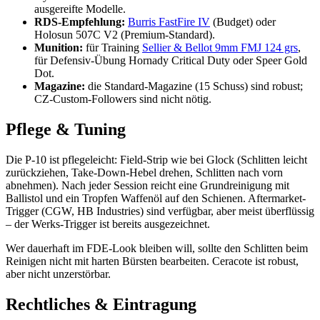
ausgereifte Modelle.
RDS-Empfehlung:
Burris FastFire IV
(Budget) oder
Holosun 507C V2 (Premium-Standard).
Munition:
für Training
Sellier & Bellot 9mm FMJ 124 grs
,
für Defensiv-Übung Hornady Critical Duty oder Speer Gold
Dot.
Magazine:
die Standard-Magazine (15 Schuss) sind robust;
CZ-Custom-Followers sind nicht nötig.
Pflege & Tuning
Die P-10 ist pflegeleicht: Field-Strip wie bei Glock (Schlitten leicht
zurückziehen, Take-Down-Hebel drehen, Schlitten nach vorn
abnehmen). Nach jeder Session reicht eine Grundreinigung mit
Ballistol und ein Tropfen Waffenöl auf den Schienen. Aftermarket-
Trigger (CGW, HB Industries) sind verfügbar, aber meist überflüssig
– der Werks-Trigger ist bereits ausgezeichnet.
Wer dauerhaft im FDE-Look bleiben will, sollte den Schlitten beim
Reinigen nicht mit harten Bürsten bearbeiten. Ceracote ist robust,
aber nicht unzerstörbar.
Rechtliches & Eintragung