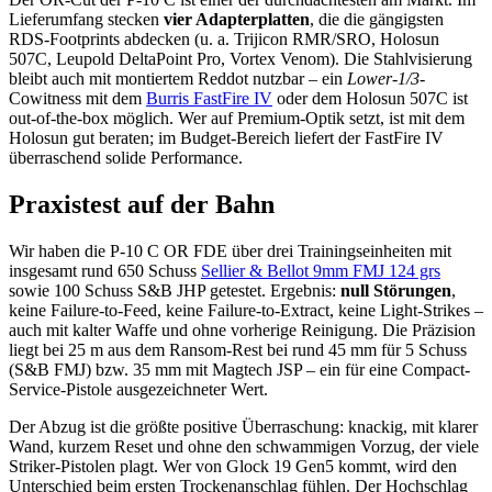
Lieferumfang stecken
vier Adapterplatten
, die die gängigsten
RDS-Footprints abdecken (u. a. Trijicon RMR/SRO, Holosun
507C, Leupold DeltaPoint Pro, Vortex Venom). Die Stahlvisierung
bleibt auch mit montiertem Reddot nutzbar – ein
Lower-1/3
-
Cowitness mit dem
Burris FastFire IV
oder dem Holosun 507C ist
out-of-the-box möglich. Wer auf Premium-Optik setzt, ist mit dem
Holosun gut beraten; im Budget-Bereich liefert der FastFire IV
überraschend solide Performance.
Praxistest auf der Bahn
Wir haben die P-10 C OR FDE über drei Trainingseinheiten mit
insgesamt rund 650 Schuss
Sellier & Bellot 9mm FMJ 124 grs
sowie 100 Schuss S&B JHP getestet. Ergebnis:
null Störungen
,
keine Failure-to-Feed, keine Failure-to-Extract, keine Light-Strikes –
auch mit kalter Waffe und ohne vorherige Reinigung. Die Präzision
liegt bei 25 m aus dem Ransom-Rest bei rund 45 mm für 5 Schuss
(S&B FMJ) bzw. 35 mm mit Magtech JSP – ein für eine Compact-
Service-Pistole ausgezeichneter Wert.
Der Abzug ist die größte positive Überraschung: knackig, mit klarer
Wand, kurzem Reset und ohne den schwammigen Vorzug, der viele
Striker-Pistolen plagt. Wer von Glock 19 Gen5 kommt, wird den
Unterschied beim ersten Trockenanschlag fühlen. Der Hochschlag