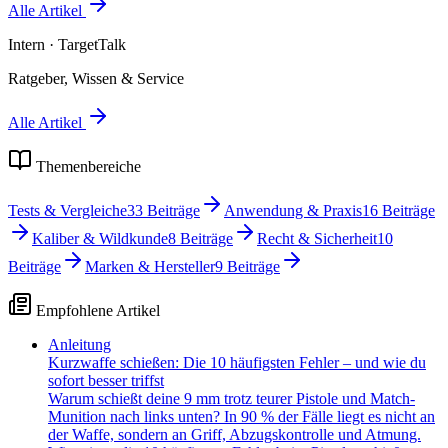
Alle Artikel
Intern
· TargetTalk
Ratgeber, Wissen & Service
Alle Artikel
Themenbereiche
Tests & Vergleiche
33
Beiträge
Anwendung & Praxis
16
Beiträge
Kaliber & Wildkunde
8
Beiträge
Recht & Sicherheit
10
Beiträge
Marken & Hersteller
9
Beiträge
Empfohlene Artikel
Anleitung
Kurzwaffe schießen: Die 10 häufigsten Fehler – und wie du
sofort besser triffst
Warum schießt deine 9 mm trotz teurer Pistole und Match-
Munition nach links unten? In 90 % der Fälle liegt es nicht an
der Waffe, sondern an Griff, Abzugskontrolle und Atmung.