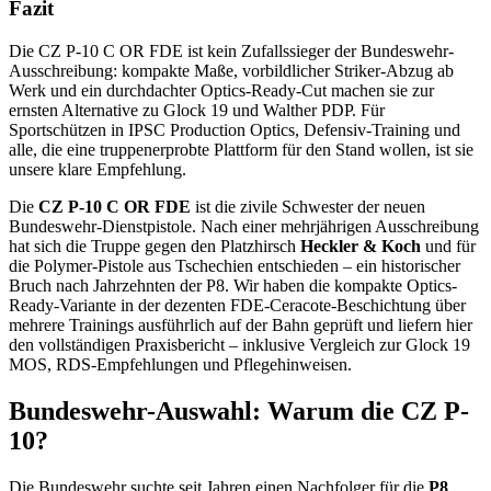
Fazit
Die CZ P-10 C OR FDE ist kein Zufallssieger der Bundeswehr-
Ausschreibung: kompakte Maße, vorbildlicher Striker-Abzug ab
Werk und ein durchdachter Optics-Ready-Cut machen sie zur
ernsten Alternative zu Glock 19 und Walther PDP. Für
Sportschützen in IPSC Production Optics, Defensiv-Training und
alle, die eine truppenerprobte Plattform für den Stand wollen, ist sie
unsere klare Empfehlung.
Die
CZ P-10 C OR FDE
ist die zivile Schwester der neuen
Bundeswehr-Dienstpistole. Nach einer mehrjährigen Ausschreibung
hat sich die Truppe gegen den Platzhirsch
Heckler & Koch
und für
die Polymer-Pistole aus Tschechien entschieden – ein historischer
Bruch nach Jahrzehnten der P8. Wir haben die kompakte Optics-
Ready-Variante in der dezenten FDE-Ceracote-Beschichtung über
mehrere Trainings ausführlich auf der Bahn geprüft und liefern hier
den vollständigen Praxisbericht – inklusive Vergleich zur Glock 19
MOS, RDS-Empfehlungen und Pflegehinweisen.
Bundeswehr-Auswahl: Warum die CZ P-
10?
Die Bundeswehr suchte seit Jahren einen Nachfolger für die
P8