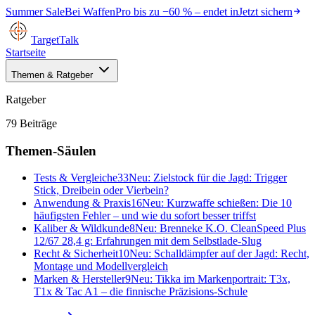
Summer Sale
Bei
WaffenPro
bis zu
−60 %
– endet in
Jetzt sichern
TargetTalk
Startseite
Themen & Ratgeber
Ratgeber
79
Beiträge
Themen-Säulen
Tests & Vergleiche
33
Neu:
Zielstock für die Jagd: Trigger
Stick, Dreibein oder Vierbein?
Anwendung & Praxis
16
Neu:
Kurzwaffe schießen: Die 10
häufigsten Fehler – und wie du sofort besser triffst
Kaliber & Wildkunde
8
Neu:
Brenneke K.O. CleanSpeed Plus
12/67 28,4 g: Erfahrungen mit dem Selbstlade-Slug
Recht & Sicherheit
10
Neu:
Schalldämpfer auf der Jagd: Recht,
Montage und Modellvergleich
Marken & Hersteller
9
Neu:
Tikka im Markenportrait: T3x,
T1x & Tac A1 – die finnische Präzisions-Schule