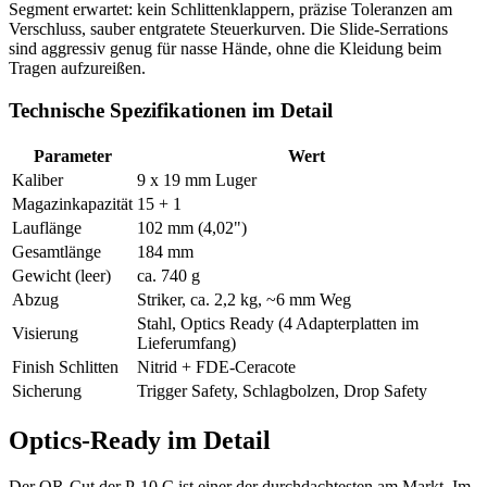
Segment erwartet: kein Schlittenklappern, präzise Toleranzen am
Verschluss, sauber entgratete Steuerkurven. Die Slide-Serrations
sind aggressiv genug für nasse Hände, ohne die Kleidung beim
Tragen aufzureißen.
Technische Spezifikationen im Detail
Parameter
Wert
Kaliber
9 x 19 mm Luger
Magazinkapazität
15 + 1
Lauflänge
102 mm (4,02")
Gesamtlänge
184 mm
Gewicht (leer)
ca. 740 g
Abzug
Striker, ca. 2,2 kg, ~6 mm Weg
Stahl, Optics Ready (4 Adapterplatten im
Visierung
Lieferumfang)
Finish Schlitten
Nitrid + FDE-Ceracote
Sicherung
Trigger Safety, Schlagbolzen, Drop Safety
Optics-Ready im Detail
Der OR-Cut der P-10 C ist einer der durchdachtesten am Markt. Im