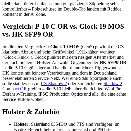
bleibt dank tiefer Laufachse und gut platzierter Stippelung sehr
kontrollierbar – Folgeschüsse im Double-Tap landen mit Reddot
konstant in der A-Zone.
Vergleich: P-10 C OR vs. Glock 19 MOS
vs. HK SFP9 OR
Im direkten Vergleich zur
Glock 19 MOS
(Gen5) gewinnt die CZ
klar beim Abzug und beim Griffwinkel (1911-näher, weniger
"Glock-Knick"). Glock punktet mit dem riesigen Aftermarket und
der noch breiteren Holster-Auswahl. Gegenüber der
HK SFP9 OR
ist die P-10 C günstiger und hat die freundlichere Triggerwand –
HK kontert mit feinerer Verarbeitung und dem in Deutschland
besser etablierten Service-Netz. Wer eine Stahl-Sportpistole sucht,
sollte stattdessen zur
CZ Shadow 2
oder zur leichteren
Shadow 2
Compact OR
greifen – die P-10 bleibt aber die richtige Wahl für
Defensiv-Training, IPSC Production Optics und alle, die eine echte
Service-Pistole wollen.
Holster & Zubehör
Holster:
Safariland 6354DO und 7TS sind verfügbar; im
Kydex-Bereich liefern Tier 1 Concealed und PHLster