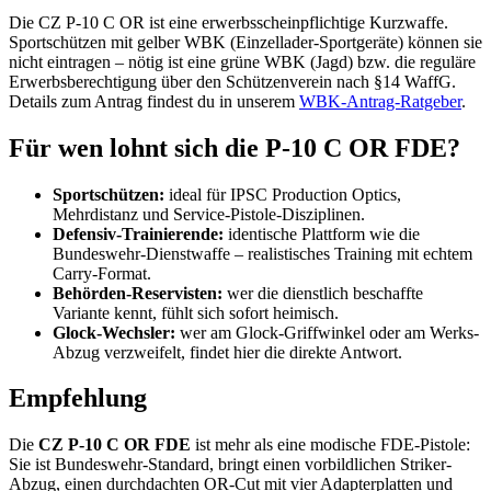
Die CZ P-10 C OR ist eine erwerbsscheinpflichtige Kurzwaffe.
Sportschützen mit gelber WBK (Einzellader-Sportgeräte) können sie
nicht eintragen – nötig ist eine grüne WBK (Jagd) bzw. die reguläre
Erwerbsberechtigung über den Schützenverein nach §14 WaffG.
Details zum Antrag findest du in unserem
WBK-Antrag-Ratgeber
.
Für wen lohnt sich die P-10 C OR FDE?
Sportschützen:
ideal für IPSC Production Optics,
Mehrdistanz und Service-Pistole-Disziplinen.
Defensiv-Trainierende:
identische Plattform wie die
Bundeswehr-Dienstwaffe – realistisches Training mit echtem
Carry-Format.
Behörden-Reservisten:
wer die dienstlich beschaffte
Variante kennt, fühlt sich sofort heimisch.
Glock-Wechsler:
wer am Glock-Griffwinkel oder am Werks-
Abzug verzweifelt, findet hier die direkte Antwort.
Empfehlung
Die
CZ P-10 C OR FDE
ist mehr als eine modische FDE-Pistole:
Sie ist Bundeswehr-Standard, bringt einen vorbildlichen Striker-
Abzug, einen durchdachten OR-Cut mit vier Adapterplatten und