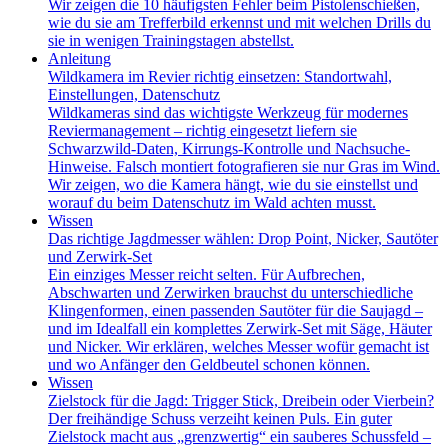
Wir zeigen die 10 häufigsten Fehler beim Pistolenschießen,
wie du sie am Trefferbild erkennst und mit welchen Drills du
sie in wenigen Trainingstagen abstellst.
Anleitung
Wildkamera im Revier richtig einsetzen: Standortwahl,
Einstellungen, Datenschutz
Wildkameras sind das wichtigste Werkzeug für modernes
Reviermanagement – richtig eingesetzt liefern sie
Schwarzwild-Daten, Kirrungs-Kontrolle und Nachsuche-
Hinweise. Falsch montiert fotografieren sie nur Gras im Wind.
Wir zeigen, wo die Kamera hängt, wie du sie einstellst und
worauf du beim Datenschutz im Wald achten musst.
Wissen
Das richtige Jagdmesser wählen: Drop Point, Nicker, Sautöter
und Zerwirk-Set
Ein einziges Messer reicht selten. Für Aufbrechen,
Abschwarten und Zerwirken brauchst du unterschiedliche
Klingenformen, einen passenden Sautöter für die Saujagd –
und im Idealfall ein komplettes Zerwirk-Set mit Säge, Häuter
und Nicker. Wir erklären, welches Messer wofür gemacht ist
und wo Anfänger den Geldbeutel schonen können.
Wissen
Zielstock für die Jagd: Trigger Stick, Dreibein oder Vierbein?
Der freihändige Schuss verzeiht keinen Puls. Ein guter
Zielstock macht aus „grenzwertig“ ein sauberes Schussfeld –