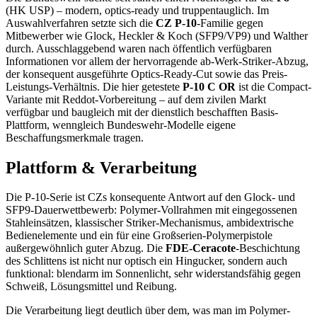
(HK USP) – modern, optics-ready und truppentauglich. Im
Auswahlverfahren setzte sich die
CZ P-10
-Familie gegen
Mitbewerber wie Glock, Heckler & Koch (SFP9/VP9) und Walther
durch. Ausschlaggebend waren nach öffentlich verfügbaren
Informationen vor allem der hervorragende ab-Werk-Striker-Abzug,
der konsequent ausgeführte Optics-Ready-Cut sowie das Preis-
Leistungs-Verhältnis. Die hier getestete
P-10 C OR
ist die Compact-
Variante mit Reddot-Vorbereitung – auf dem zivilen Markt
verfügbar und baugleich mit der dienstlich beschafften Basis-
Plattform, wenngleich Bundeswehr-Modelle eigene
Beschaffungsmerkmale tragen.
Plattform & Verarbeitung
Die P-10-Serie ist CZs konsequente Antwort auf den Glock- und
SFP9-Dauerwettbewerb: Polymer-Vollrahmen mit eingegossenen
Stahleinsätzen, klassischer Striker-Mechanismus, ambidextrische
Bedienelemente und ein für eine Großserien-Polymerpistole
außergewöhnlich guter Abzug. Die
FDE-Ceracote
-Beschichtung
des Schlittens ist nicht nur optisch ein Hingucker, sondern auch
funktional: blendarm im Sonnenlicht, sehr widerstandsfähig gegen
Schweiß, Lösungsmittel und Reibung.
Die Verarbeitung liegt deutlich über dem, was man im Polymer-