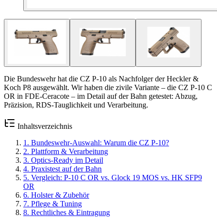
Die Bundeswehr hat die CZ P-10 als Nachfolger der Heckler &
Koch P8 ausgewählt. Wir haben die zivile Variante – die CZ P-10 C
OR in FDE-Ceracote – im Detail auf der Bahn getestet: Abzug,
Präzision, RDS-Tauglichkeit und Verarbeitung.
Inhaltsverzeichnis
1
.
Bundeswehr-Auswahl: Warum die CZ P-10?
2
.
Plattform & Verarbeitung
3
.
Optics-Ready im Detail
4
.
Praxistest auf der Bahn
5
.
Vergleich: P-10 C OR vs. Glock 19 MOS vs. HK SFP9
OR
6
.
Holster & Zubehör
7
.
Pflege & Tuning
8
.
Rechtliches & Eintragung