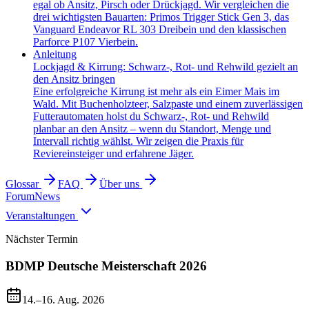
egal ob Ansitz, Pirsch oder Drückjagd. Wir vergleichen die
drei wichtigsten Bauarten: Primos Trigger Stick Gen 3, das
Vanguard Endeavor RL 303 Dreibein und den klassischen
Parforce P107 Vierbein.
Anleitung
Lockjagd & Kirrung: Schwarz-, Rot- und Rehwild gezielt an
den Ansitz bringen
Eine erfolgreiche Kirrung ist mehr als ein Eimer Mais im
Wald. Mit Buchenholzteer, Salzpaste und einem zuverlässigen
Futterautomaten holst du Schwarz-, Rot- und Rehwild
planbar an den Ansitz – wenn du Standort, Menge und
Intervall richtig wählst. Wir zeigen die Praxis für
Reviereinsteiger und erfahrene Jäger.
Glossar
FAQ
Über uns
Forum
News
Veranstaltungen
Nächster Termin
BDMP Deutsche Meisterschaft 2026
14.–16. Aug. 2026