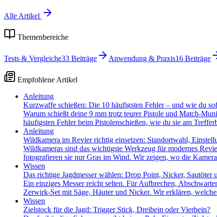
Alle Artikel
Themenbereiche
Tests & Vergleiche
33
Beiträge
Anwendung & Praxis
16
Beiträge
Empfohlene Artikel
Anleitung
Kurzwaffe schießen: Die 10 häufigsten Fehler – und wie du sofor
Warum schießt deine 9 mm trotz teurer Pistole und Match-Munit
häufigsten Fehler beim Pistolenschießen, wie du sie am Trefferb
Anleitung
Wildkamera im Revier richtig einsetzen: Standortwahl, Einstel
Wildkameras sind das wichtigste Werkzeug für modernes Revier
fotografieren sie nur Gras im Wind. Wir zeigen, wo die Kamera
Wissen
Das richtige Jagdmesser wählen: Drop Point, Nicker, Sautöter 
Ein einziges Messer reicht selten. Für Aufbrechen, Abschwarte
Zerwirk-Set mit Säge, Häuter und Nicker. Wir erklären, welc
Wissen
Zielstock für die Jagd: Trigger Stick, Dreibein oder Vierbein?