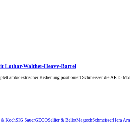
t Lothar-Walther-Heavy-Barrel
plett ambidextrischer Bedienung positioniert Schmeisser die AR15 M5
r & Koch
SIG Sauer
GECO
Sellier & Bellot
Magtech
Schmeisser
Hera Ar