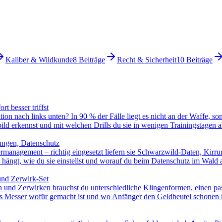
Kaliber & Wildkunde
8
Beiträge
Recht & Sicherheit
10
Beiträge
t besser triffst
ion nach links unten? In 90 % der Fälle liegt es nicht an der Waffe, s
ild erkennst und mit welchen Drills du sie in wenigen Trainingstagen ab
lungen, Datenschutz
management – richtig eingesetzt liefern sie Schwarzwild-Daten, Kirr
 hängt, wie du sie einstellst und worauf du beim Datenschutz im Wald 
und Zerwirk-Set
n und Zerwirken brauchst du unterschiedliche Klingenformen, einen pass
hes Messer wofür gemacht ist und wo Anfänger den Geldbeutel schonen