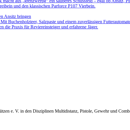
ck macht aus „grenzwertig“ ein sauberes Schussfeld – egal ob Ansitz, Pi
eibein und den klassischen Parforce P107 Vierbein.
en Ansitz bringen
. Mit Buchenholzteer, Salzpaste und einem zuverlässigen Futterautomat
n die Praxis für Reviereinsteiger und erfahrene Jäger.
ützen e. V. in den Disziplinen Multidistanz, Pistole, Gewehr und Com