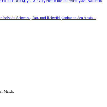
rsch oder Drückjagd. Wir vergleichen die drei wichtigsten Bauarten:
en holst du Schwarz-, Rot- und Rehwild planbar an den Ansitz –
bat-Match.