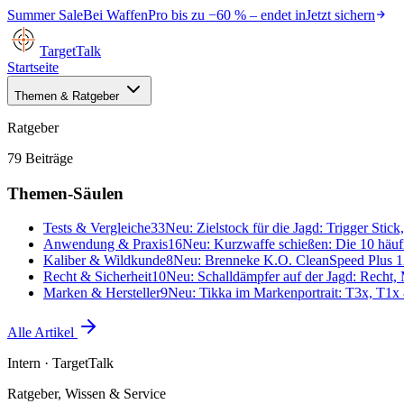
Summer Sale
Bei
WaffenPro
bis zu
−60 %
– endet in
Jetzt sichern
TargetTalk
Startseite
Themen & Ratgeber
Ratgeber
79
Beiträge
Themen-Säulen
Tests & Vergleiche
33
Neu:
Zielstock für die Jagd: Trigger Stic
Anwendung & Praxis
16
Neu:
Kurzwaffe schießen: Die 10 häufig
Kaliber & Wildkunde
8
Neu:
Brenneke K.O. CleanSpeed Plus 12
Recht & Sicherheit
10
Neu:
Schalldämpfer auf der Jagd: Recht,
Marken & Hersteller
9
Neu:
Tikka im Markenportrait: T3x, T1x 
Alle Artikel
Intern
· TargetTalk
Ratgeber, Wissen & Service