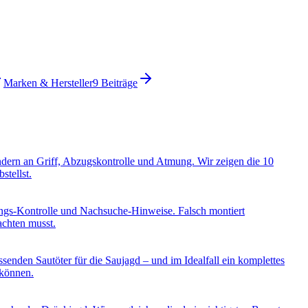
Marken & Hersteller
9
Beiträge
ondern an Griff, Abzugskontrolle und Atmung. Wir zeigen die 10
stellst.
ungs-Kontrolle und Nachsuche-Hinweise. Falsch montiert
achten musst.
enden Sautöter für die Saujagd – und im Idealfall ein komplettes
 können.