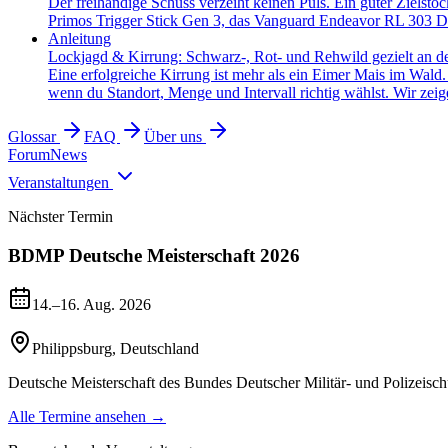
Der freihändige Schuss verzeiht keinen Puls. Ein guter Zielsto
Primos Trigger Stick Gen 3, das Vanguard Endeavor RL 303 Dr
Anleitung
Lockjagd & Kirrung: Schwarz-, Rot- und Rehwild gezielt an d
Eine erfolgreiche Kirrung ist mehr als ein Eimer Mais im Wald
wenn du Standort, Menge und Intervall richtig wählst. Wir zeige
Glossar
FAQ
Über uns
Forum
News
Veranstaltungen
Nächster Termin
BDMP Deutsche Meisterschaft 2026
14.–16. Aug. 2026
Philippsburg
,
Deutschland
Deutsche Meisterschaft des Bundes Deutscher Militär- und Polizeisch
Alle Termine ansehen →