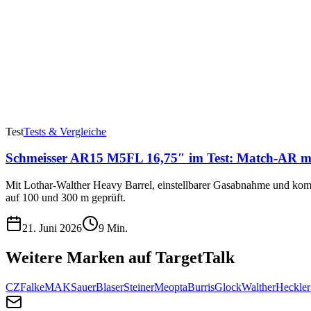
Test
Tests & Vergleiche
Schmeisser AR15 M5FL 16,75″ im Test: Match-AR mi
Mit Lothar-Walther Heavy Barrel, einstellbarer Gasabnahme und kom
auf 100 und 300 m geprüft.
21. Juni 2026
9
Min.
Weitere Marken auf TargetTalk
CZ
Falke
MAK
Sauer
Blaser
Steiner
Meopta
Burris
Glock
Walther
Heckle