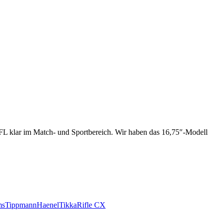
FL klar im Match- und Sportbereich. Wir haben das 16,75″-Modell
ms
Tippmann
Haenel
Tikka
Rifle CX