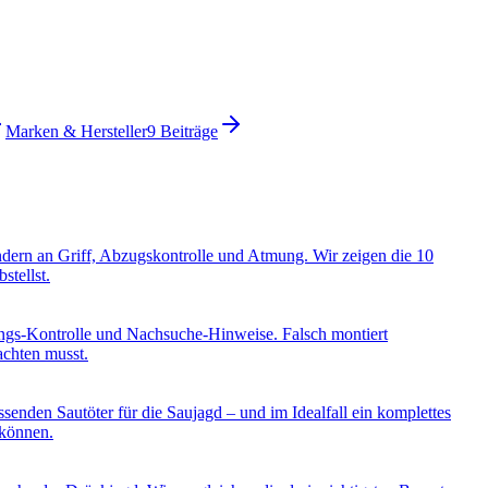
Marken & Hersteller
9
Beiträge
ondern an Griff, Abzugskontrolle und Atmung. Wir zeigen die 10
stellst.
ungs-Kontrolle und Nachsuche-Hinweise. Falsch montiert
achten musst.
enden Sautöter für die Saujagd – und im Idealfall ein komplettes
 können.