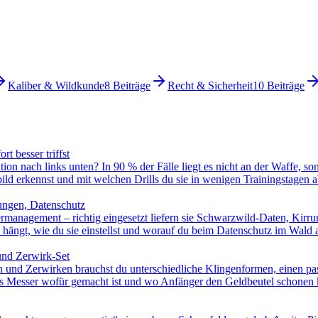
Kaliber & Wildkunde
8
Beiträge
Recht & Sicherheit
10
Beiträge
t besser triffst
ion nach links unten? In 90 % der Fälle liegt es nicht an der Waffe, s
ild erkennst und mit welchen Drills du sie in wenigen Trainingstagen ab
lungen, Datenschutz
management – richtig eingesetzt liefern sie Schwarzwild-Daten, Kirr
 hängt, wie du sie einstellst und worauf du beim Datenschutz im Wald 
und Zerwirk-Set
n und Zerwirken brauchst du unterschiedliche Klingenformen, einen pass
hes Messer wofür gemacht ist und wo Anfänger den Geldbeutel schonen