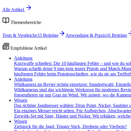
Alle Artikel
Themenbereiche
Tests & Vergleiche
33
Beiträge
Anwendung & Praxis
16
Beiträge
Empfohlene Artikel
Anleitung
Kurzwaffe schießen: Die 10 häufigsten Fehler – und wie du sofor
Warum schießt deine 9 mm trotz teurer Pistole und Match-Munit
häufigsten Fehler beim Pistolenschießen, wie du sie am Trefferb
Anleitung
Wildkamera im Revier richtig einsetzen: Standortwahl, Einstel
Wildkameras sind das wichtigste Werkzeug für modernes Revier
fotografieren sie nur Gras im Wind. Wir zeigen, wo die Kamera
Wissen
Das richtige Jagdmesser wählen: Drop Point, Nicker, Sautöter 
Ein einziges Messer reicht selten. Für Aufbrechen, Abschwarte
Zerwirk-Set mit Säge, Häuter und Nicker. Wir erklären, welc
Wissen
Zielstock für die Jagd: Trigger Stick, Dreibein oder Vierbein?