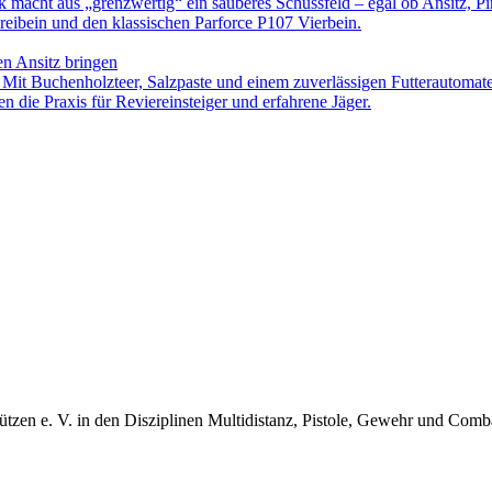
ck macht aus „grenzwertig“ ein sauberes Schussfeld – egal ob Ansitz, Pi
eibein und den klassischen Parforce P107 Vierbein.
en Ansitz bringen
. Mit Buchenholzteer, Salzpaste und einem zuverlässigen Futterautomat
n die Praxis für Reviereinsteiger und erfahrene Jäger.
ützen e. V. in den Disziplinen Multidistanz, Pistole, Gewehr und Com