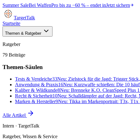
Summer Sale
Bei
WaffenPro
bis zu
−60 %
– endet in
Jetzt sichern
TargetTalk
Startseite
Themen & Ratgeber
Ratgeber
79
Beiträge
Themen-Säulen
Tests & Vergleiche
33
Neu:
Zielstock für die Jagd: Trigger Stic
Anwendung & Praxis
16
Neu:
Kurzwaffe schießen: Die 10 häufig
Kaliber & Wildkunde
8
Neu:
Brenneke K.O. CleanSpeed Plus 12
Recht & Sicherheit
10
Neu:
Schalldämpfer auf der Jagd: Recht,
Marken & Hersteller
9
Neu:
Tikka im Markenportrait: T3x, T1x 
Alle Artikel
Intern
· TargetTalk
Ratgeber, Wissen & Service