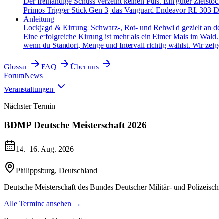
Der freihändige Schuss verzeiht keinen Puls. Ein guter Zielsto
Primos Trigger Stick Gen 3, das Vanguard Endeavor RL 303 Dr
Anleitung
Lockjagd & Kirrung: Schwarz-, Rot- und Rehwild gezielt an d
Eine erfolgreiche Kirrung ist mehr als ein Eimer Mais im Wald
wenn du Standort, Menge und Intervall richtig wählst. Wir zeige
Glossar
FAQ
Über uns
Forum
News
Veranstaltungen
Nächster Termin
BDMP Deutsche Meisterschaft 2026
14.–16. Aug. 2026
Philippsburg
,
Deutschland
Deutsche Meisterschaft des Bundes Deutscher Militär- und Polizeisch
Alle Termine ansehen →