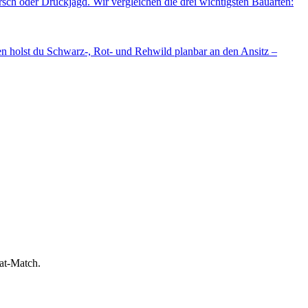
rsch oder Drückjagd. Wir vergleichen die drei wichtigsten Bauarten:
en holst du Schwarz-, Rot- und Rehwild planbar an den Ansitz –
bat-Match.