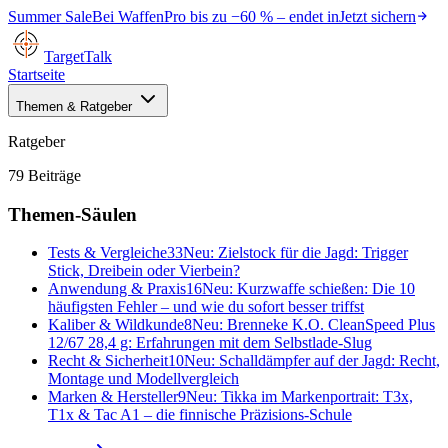
Summer Sale
Bei
WaffenPro
bis zu
−60 %
– endet in
Jetzt sichern
TargetTalk
Startseite
Themen & Ratgeber
Ratgeber
79
Beiträge
Themen-Säulen
Tests & Vergleiche
33
Neu:
Zielstock für die Jagd: Trigger
Stick, Dreibein oder Vierbein?
Anwendung & Praxis
16
Neu:
Kurzwaffe schießen: Die 10
häufigsten Fehler – und wie du sofort besser triffst
Kaliber & Wildkunde
8
Neu:
Brenneke K.O. CleanSpeed Plus
12/67 28,4 g: Erfahrungen mit dem Selbstlade-Slug
Recht & Sicherheit
10
Neu:
Schalldämpfer auf der Jagd: Recht,
Montage und Modellvergleich
Marken & Hersteller
9
Neu:
Tikka im Markenportrait: T3x,
T1x & Tac A1 – die finnische Präzisions-Schule