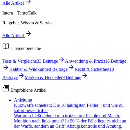
Alle Artikel
Intern
· TargetTalk
Ratgeber, Wissen & Service
Alle Artikel
Themenbereiche
Tests & Vergleiche
33
Beiträge
Anwendung & Praxis
16
Beiträge
Kaliber & Wildkunde
8
Beiträge
Recht & Sicherheit
10
Beiträge
Marken & Hersteller
9
Beiträge
Empfohlene Artikel
Anleitung
Kurzwaffe schießen: Die 10 häufigsten Fehler – und wie du
sofort besser triffst
Warum schießt deine 9 mm trotz teurer Pistole und Match-
Munition nach links unten? In 90 % der Fälle liegt es nicht an
der Waffe, sondern an Griff, Abzugskontrolle und Atmung.