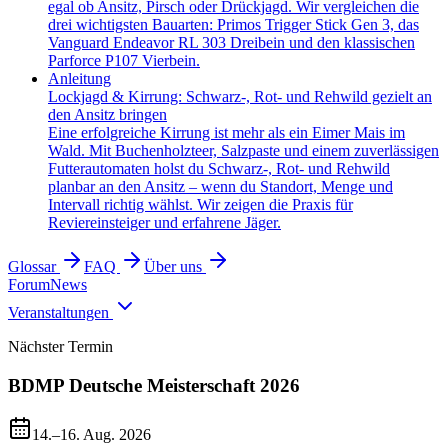
egal ob Ansitz, Pirsch oder Drückjagd. Wir vergleichen die
drei wichtigsten Bauarten: Primos Trigger Stick Gen 3, das
Vanguard Endeavor RL 303 Dreibein und den klassischen
Parforce P107 Vierbein.
Anleitung
Lockjagd & Kirrung: Schwarz-, Rot- und Rehwild gezielt an
den Ansitz bringen
Eine erfolgreiche Kirrung ist mehr als ein Eimer Mais im
Wald. Mit Buchenholzteer, Salzpaste und einem zuverlässigen
Futterautomaten holst du Schwarz-, Rot- und Rehwild
planbar an den Ansitz – wenn du Standort, Menge und
Intervall richtig wählst. Wir zeigen die Praxis für
Reviereinsteiger und erfahrene Jäger.
Glossar
FAQ
Über uns
Forum
News
Veranstaltungen
Nächster Termin
BDMP Deutsche Meisterschaft 2026
14.–16. Aug. 2026