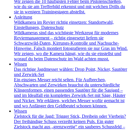
Wir zeigen die 10 häufigsten Fehler beim Pistolenschießen,
wie du sie am Trefferbild erkennst und mit welchen Drills du
sie in wenigen Trainingstagen abstellst.
Anleitung
Wildkamera im Revier richtig einsetzen: Standortwahl,
Einstellungen, Datenschutz
Wildkameras sind das wichtigste Werkzeug für modernes
Reviermanagement – richtig eingesetzt liefern sie
Schwarzwild-Daten, Kirrungs-Kontrolle und Nachsuche-
Hinweise. Falsch montiert fotografieren sie nur Gras im Wind.
Wir zeigen, wo die Kamera hängt, wie du sie einstellst und
worauf du beim Datenschutz im Wald achten musst.
Wissen
Das richtige Jagdmesser wählen: Drop Point, Nicker, Sautöter
und Zerwirk-Set
Ein einziges Messer reicht selten. Für Aufbrechen,
Abschwarten und Zerwirken brauchst du unterschiedliche
Klingenformen, einen passenden Sautöter für die Saujagd –
und im Idealfall ein komplettes Zerwirk-Set mit Säge, Häuter
und Nicker. Wir erklären, welches Messer wofür gemacht ist
und wo Anfänger den Geldbeutel schonen können.
Wissen
Zielstock für die Jagd: Trigger Stick, Dreibein oder Vierbein?
Der freihändige Schuss verzeiht keinen Puls. Ein guter
Zielstock macht aus „grenzwertig“ ein sauberes Schussfeld –