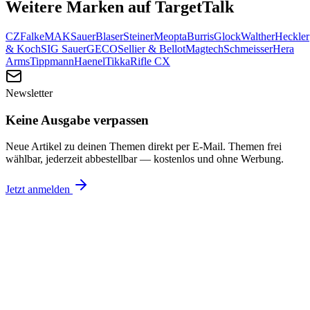
Weitere Marken auf TargetTalk
CZ
Falke
MAK
Sauer
Blaser
Steiner
Meopta
Burris
Glock
Walther
Heckler
& Koch
SIG Sauer
GECO
Sellier & Bellot
Magtech
Schmeisser
Hera
Arms
Tippmann
Haenel
Tikka
Rifle CX
Newsletter
Keine Ausgabe verpassen
Neue Artikel zu deinen Themen direkt per E-Mail. Themen frei
wählbar, jederzeit abbestellbar — kostenlos und ohne Werbung.
Jetzt anmelden